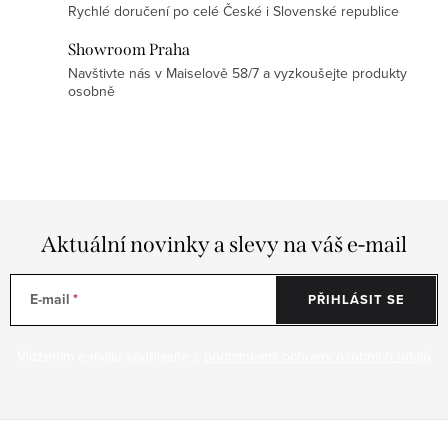
u
Rychlé doručení po celé České i Slovenské republice
Showroom Praha
Navštivte nás v Maiselově 58/7 a vyzkoušejte produkty
osobně
Aktuální novinky a slevy na váš e-mail
E-mail
PŘIHLÁSIT SE
Vložením e-mailu souhlasíte s
podmínkami ochrany osobních údajů
Z