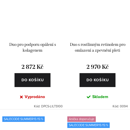
Duo pro podporu opálení s
Duo s rostlinným retinolem pro
kolagenem
omlazení a zpevnění pleti
2 872 Kč
2 970 Kč
DO KOŠÍKU
DO KOŠÍKU
Vyprodáno
Skladem
Kód:
DPCS-LILTS100
Kód:
0094
SALECODE:SUMMER15:15:%
Anička doporučuje
SALECODE:SUMMER15:15:%