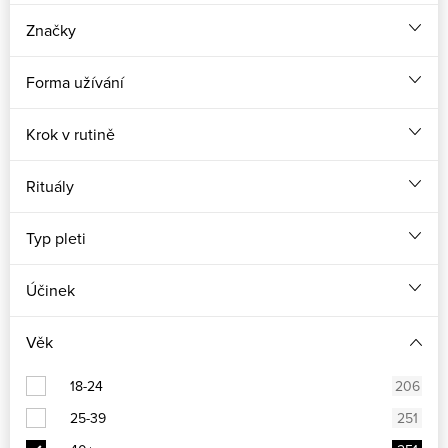
Značky
Forma užívání
Krok v rutině
Rituály
Typ pleti
Účinek
Věk
18-24
206
25-39
251