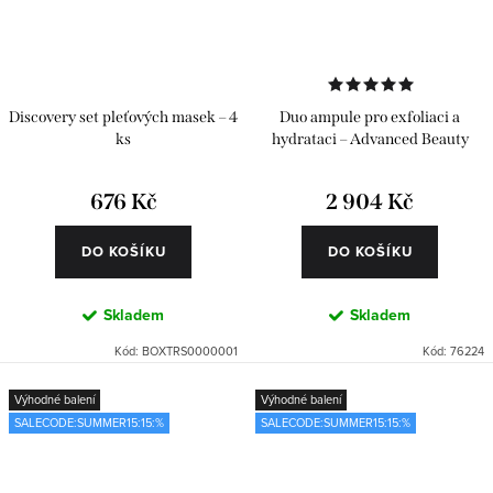
Discovery set pleťových masek – 4
Duo ampule pro exfoliaci a
ks
hydrataci – Advanced Beauty
Pack 24 ks
676 Kč
2 904 Kč
DO KOŠÍKU
DO KOŠÍKU
Skladem
Skladem
Kód:
BOXTRS0000001
Kód:
76224
Výhodné balení
Výhodné balení
SALECODE:SUMMER15:15:%
SALECODE:SUMMER15:15:%