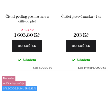
Čisticí peeling pro mastnou a
Čisticí pleťová maska – 1 ks
citlivou pleť
2 673 Kč
1 603,80 Kč
203 Kč
DO KOŠÍKU
DO KOŠÍKU
Skladem
Skladem
Kód:
600130-50
Kód:
MVFBIN0000015S
Bestseller
Anička doporučuje
SALECODE:SUMMER15:15:%