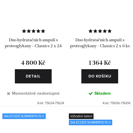
Duo hydratačních ampulí s
Duo hydratačních ampulí s
proteoglykany – Classics 2 x 24
proteoglykany – Classics 2 x 6 ks
ks
4 800 Kč
1 364 Kč
DETAIL
DO KOŠÍKU
Momentálně nedostupné
Skladem
Kód:
75024-75024
Kód:
75006-75006
SALECODE:SUMMER15:15:%
Výhodné balení
SALECODE:SUMMER15:15:%