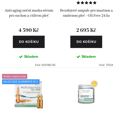
u
d
k
u
Anti-aging noční maska-sérum
Bezolejové ampule pro mastnou a
t
k
pro suchou a citlivou pleť
smíšenou pleť – Oil Free 24 ks
ů
t
4 590 Kč
2 695 Kč
ů
DO KOŠÍKU
DO KOŠÍKU
Skladem
Skladem
Kód:
600180-50
Kód:
75124
Anička doporučuje
SALECODE:SUMMER15:15:%