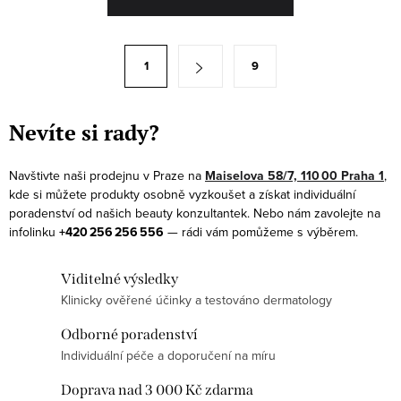
v
l
á
S
1
9
d
t
a
r
c
á
Nevíte si rady?
í
n
p
k
Navštivte naši prodejnu v Praze na
Maiselova 58/7, 110 00 Praha 1
,
r
kde si můžete produkty osobně vyzkoušet a získat individuální
o
v
poradenství od našich beauty konzultantek. Nebo nám zavolejte na
v
infolinku
+420 256 256 556
— rádi vám pomůžeme s výběrem.
k
á
y
n
Viditelné výsledky
v
í
Klinicky ověřené účinky a testováno dermatology
ý
p
Odborné poradenství
i
Individuální péče a doporučení na míru
s
Doprava nad 3 000 Kč zdarma