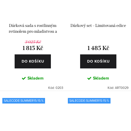
Dárková sada s rostlinným
Dárkový set – Limitovaná edice
retinolem pro mladistvou a
pevnější pleť
3 025 Kč
1 815 Kč
1 485 Kč
DO KOŠÍKU
DO KOŠÍKU
Skladem
Skladem
Kód:
0203
Kód:
ART0029
SALECODE:SUMMER15:15:%
SALECODE:SUMMER15:15:%