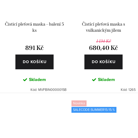
Čisticí pleťová maska – balení 5
Čistící pleťová maska s
ks
vulkanickým jílem
1 134 Kč
891 Kč
680,40 Kč
DO KOŠÍKU
DO KOŠÍKU
Skladem
Skladem
Kód:
MVFBIN0000015B
Kód:
1265
Novinka
SALECODE:SUMMER15:15:%