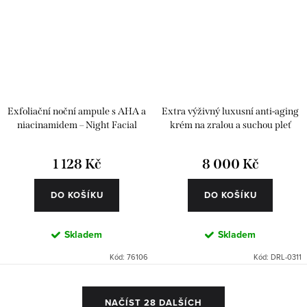
Exfoliační noční ampule s AHA a
Extra výživný luxusní anti-aging
niacinamidem – Night Facial
krém na zralou a suchou pleť
Renewal 6 ks
1 128 Kč
8 000 Kč
DO KOŠÍKU
DO KOŠÍKU
Skladem
Skladem
Kód:
76106
Kód:
DRL-0311
O
NAČÍST 28 DALŠÍCH