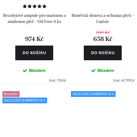
Bezolejové ampule pro mastnou a
Buněčná obnova a ochrana pleti –
smíšenou pleť – Oil Free 6 ks
1 měsíc
940 Kč
974 Kč
658 Kč
DO KOŠÍKU
DO KOŠÍKU
Skladem
Skladem
Kód:
75106
Kód:
ACTPDIV
Bestseller
SALECODE:SUMMER15:15:%
SALECODE:SUMMER15:15:%