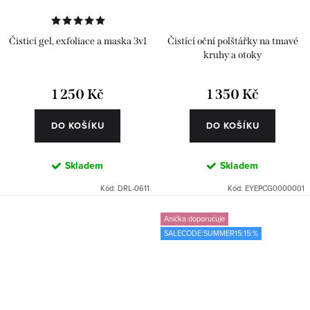
Čisticí gel, exfoliace a maska 3v1
Čistící oční polštářky na tmavé
kruhy a otoky
1 250 Kč
1 350 Kč
DO KOŠÍKU
DO KOŠÍKU
Skladem
Skladem
Kód:
DRL-0611
Kód:
EYEPCG0000001
Anička doporučuje
SALECODE:SUMMER15:15:%