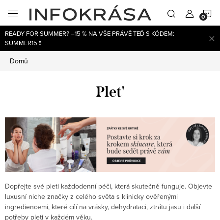
Přejít
N
na
obsah
READY FOR SUMMER? –15 % NA VŠE PRÁVĚ TEĎ S KÓDEM:
K
SUMMER15 ❗
Domů
Plet'
Dopřejte své pleti každodenní péči, která skutečně funguje. Objevte
luxusní niche značky z celého světa s klinicky ověřenými
ingrediencemi, které cílí na vrásky, dehydrataci, ztrátu jasu i další
potřeby pleti v každém věku.