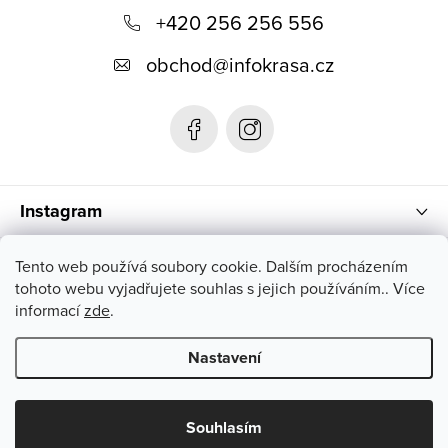
á
+420 256 256 556
p
obchod
@
infokrasa.cz
a
t
í
Instagram
Informace pro vás
Tento web používá soubory cookie. Dalším procházením
tohoto webu vyjadřujete souhlas s jejich používáním.. Více
informací
zde
.
Nastavení
Copyright 2026
INFOKRÁSA
. Všechna práva vyhrazena.
Souhlasím
Vytvořil Shoptet Premium