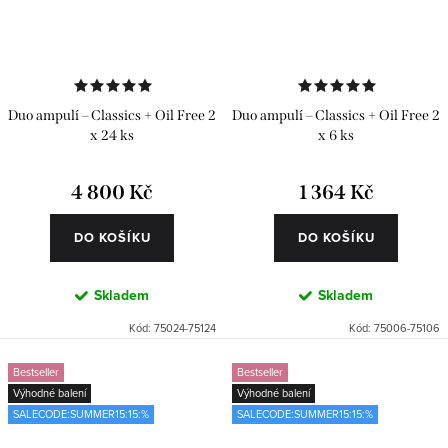
Duo ampulí – Classics + Oil Free 2
Duo ampulí – Classics + Oil Free 2
x 24 ks
x 6 ks
4 800 Kč
1 364 Kč
DO KOŠÍKU
DO KOŠÍKU
Skladem
Skladem
Kód:
75024-75124
Kód:
75006-75106
Bestseller
Bestseller
Výhodné balení
Výhodné balení
SALECODE:SUMMER15:15:%
SALECODE:SUMMER15:15:%