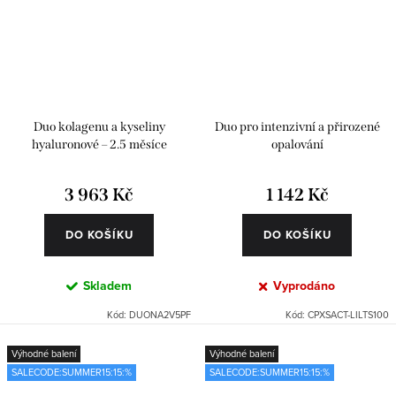
Duo kolagenu a kyseliny
Duo pro intenzivní a přirozené
hyaluronové – 2.5 měsíce
opalování
3 963 Kč
1 142 Kč
DO KOŠÍKU
DO KOŠÍKU
Skladem
Vyprodáno
Kód:
DUONA2V5PF
Kód:
CPXSACT-LILTS100
Výhodné balení
Výhodné balení
SALECODE:SUMMER15:15:%
SALECODE:SUMMER15:15:%