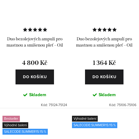
Duo bezolejových ampulí pro
Duo bezolejových ampulí pro
mastnou a smíšenou pleť – Oil
mastnou a smíšenou pleť – Oil
Free 2 x 24 ks
Free 2 x 6 ks
4 800 Kč
1 364 Kč
DO KOŠÍKU
DO KOŠÍKU
Skladem
Skladem
Kód:
75124-75124
Kód:
75106-75106
Bestseller
Výhodné balení
Výhodné balení
SALECODE:SUMMER15:15:%
SALECODE:SUMMER15:15:%