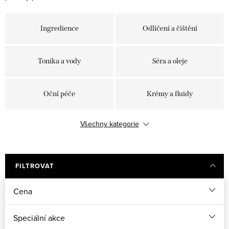
Ingredience
Odlíčení a čištění
Tonika a vody
Séra a oleje
Oční péče
Krémy a fluidy
Všechny kategorie
Pleťové masky
Exfoliace
Péče o rty
SPF a shields
FILTROVAT
Cena
Samoopalování
Přístroje
Speciální akce
Doplňky stravy na pleť
Příslušenství