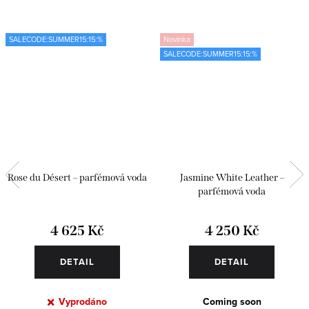
SALECODE:SUMMER15:15:%
Novinka
SALECODE:SUMMER15:15:%
Rose du Désert – parfémová voda
Jasmine White Leather –
parfémová voda
4 625 Kč
4 250 Kč
DETAIL
DETAIL
Vyprodáno
Coming soon