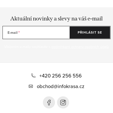
Aktuální novinky a slevy na váš e-mail
E-mail
PŘIHLÁSIT SE
Vložením e-mailu souhlasíte s
podmínkami ochrany osobních údajů
Z
á
+420 256 256 556
p
obchod
@
infokrasa.cz
a
t
í