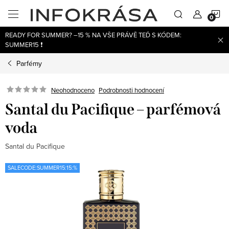
Přejít
N
na
obsah
READY FOR SUMMER? –15 % NA VŠE PRÁVĚ TEĎ S KÓDEM:
K
SUMMER15 ❗
Parfémy
Neohodnoceno
Podrobnosti hodnocení
Santal du Pacifique – parfémová
voda
Santal du Pacifique
SALECODE:SUMMER15:15:%