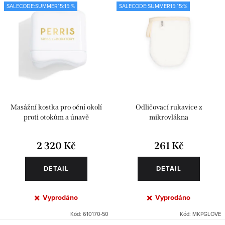
SALECODE:SUMMER15:15:%
SALECODE:SUMMER15:15:%
Masážní kostka pro oční okolí
Odličovací rukavice z
proti otokům a únavě
mikrovlákna
2 320 Kč
261 Kč
DETAIL
DETAIL
Vyprodáno
Vyprodáno
Kód:
610170-50
Kód:
MKPGLOVE