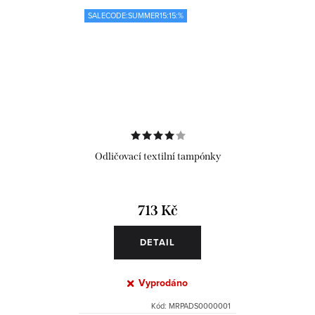
SALECODE:SUMMER15:15:%
Odličovací textilní tampónky
713 Kč
DETAIL
Vyprodáno
Kód:
MRPADS0000001