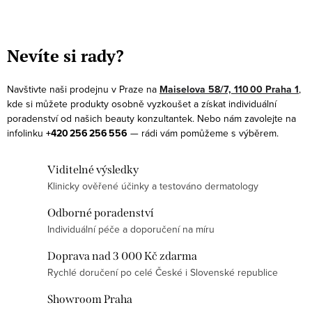
O
v
Nevíte si rady?
l
á
Navštivte naši prodejnu v Praze na
Maiselova 58/7, 110 00 Praha 1
,
d
kde si můžete produkty osobně vyzkoušet a získat individuální
a
poradenství od našich beauty konzultantek. Nebo nám zavolejte na
infolinku
+420 256 256 556
— rádi vám pomůžeme s výběrem.
c
í
Viditelné výsledky
p
Klinicky ověřené účinky a testováno dermatology
r
v
Odborné poradenství
k
Individuální péče a doporučení na míru
y
Doprava nad 3 000 Kč zdarma
v
Rychlé doručení po celé České i Slovenské republice
ý
p
Showroom Praha