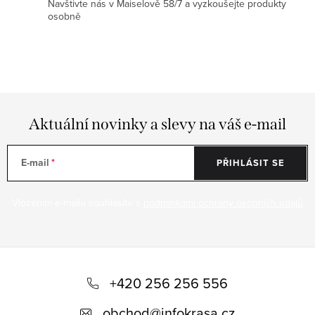
Navštivte nás v Maiselově 58/7 a vyzkoušejte produkty
i
osobně
s
u
Aktuální novinky a slevy na váš e-mail
E-mail
PŘIHLÁSIT SE
Vložením e-mailu souhlasíte s
podmínkami ochrany osobních údajů
Z
á
+420 256 256 556
p
obchod
@
infokrasa.cz