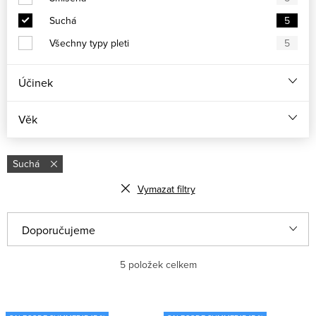
Suchá
5
Všechny typy pleti
5
Účinek
Věk
Suchá
Vymazat filtry
V
Ř
Doporučujeme
ý
a
Nejlevnější
5
položek celkem
p
z
i
e
Nejdražší