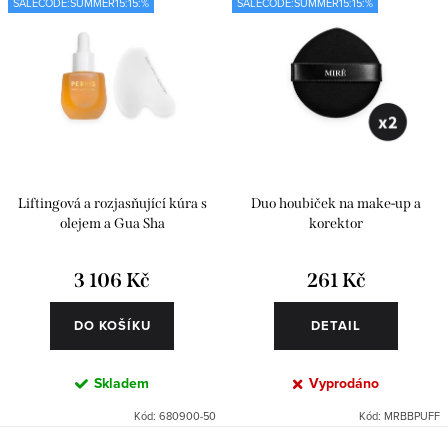
s
n
SALECODE:SUMMER15:15:%
SALECODE:SUMMER15:15:%
Nejprodávanější
p
í
r
p
Abecedně
o
r
d
o
u
d
k
u
Liftingová a rozjasňující kúra s
Duo houbiček na make-up a
t
k
olejem a Gua Sha
korektor
ů
t
3 106 Kč
261 Kč
ů
DO KOŠÍKU
DETAIL
Skladem
Vyprodáno
Kód:
680900-50
Kód:
MRBBPUFF