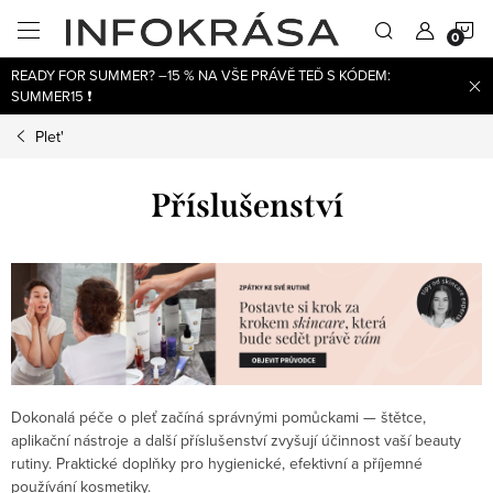
Přejít
N
na
obsah
READY FOR SUMMER? –15 % NA VŠE PRÁVĚ TEĎ S KÓDEM:
K
SUMMER15 ❗
Plet'
Příslušenství
Dokonalá péče o pleť začíná správnými pomůckami — štětce,
aplikační nástroje a další příslušenství zvyšují účinnost vaší beauty
rutiny. Praktické doplňky pro hygienické, efektivní a příjemné
používání kosmetiky.