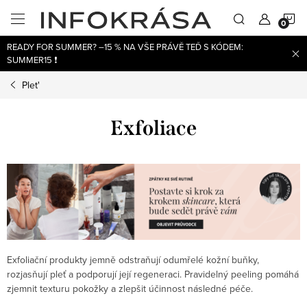
Přejít
N
na
obsah
READY FOR SUMMER? –15 % NA VŠE PRÁVĚ TEĎ S KÓDEM:
K
SUMMER15 ❗
Plet'
Exfoliace
Exfoliační produkty jemně odstraňují odumřelé kožní buňky,
rozjasňují pleť a podporují její regeneraci. Pravidelný peeling pomáhá
zjemnit texturu pokožky a zlepšit účinnost následné péče.