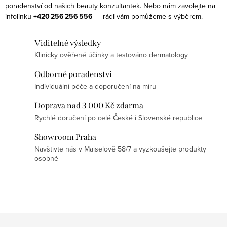
a
poradenství od našich beauty konzultantek. Nebo nám zavolejte na
infolinku
+420 256 256 556
— rádi vám pomůžeme s výběrem.
c
í
Viditelné výsledky
p
Klinicky ověřené účinky a testováno dermatology
r
v
Odborné poradenství
k
Individuální péče a doporučení na míru
y
Doprava nad 3 000 Kč zdarma
v
Rychlé doručení po celé České i Slovenské republice
ý
p
Showroom Praha
Navštivte nás v Maiselově 58/7 a vyzkoušejte produkty
i
osobně
s
u