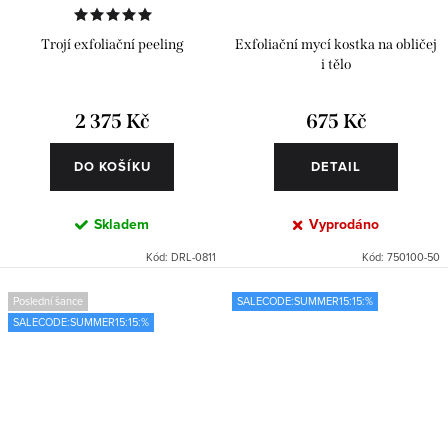
Trojí exfoliační peeling
Exfoliační mycí kostka na obličej
i tělo
2 375 Kč
675 Kč
DO KOŠÍKU
DETAIL
Skladem
Vyprodáno
Kód:
DRL-0811
Kód:
750100-50
Poslední šance
SALECODE:SUMMER15:15:%
SALECODE:SUMMER15:15:%