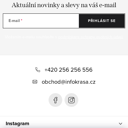
Aktuální novinky a slevy na váš e-mail
E-mail
PŘIHLÁSIT SE
Vložením e-mailu souhlasíte s
podmínkami ochrany osobních údajů
Z
á
+420 256 256 556
p
obchod
@
infokrasa.cz
a
t
í
Instagram