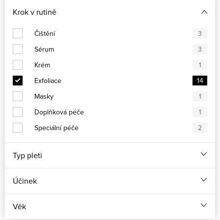
Krok v rutině
Čištění
3
Sérum
3
Krém
1
Exfoliace
14
Masky
1
Doplňková péče
1
Speciální péče
2
Typ pleti
Účinek
Věk