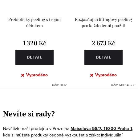
Prebiotický peeling s trojím
Rozjasňující liftingový peeling
účinkem
pro každodenní použití
1 320 Kč
2 673 Kč
DETAIL
DETAIL
Vyprodáno
Vyprodáno
Kód:
8132
Kód:
600140-50
O
v
Nevíte si rady?
l
á
Navštivte naši prodejnu v Praze na
Maiselova 58/7, 110 00 Praha 1
,
d
kde si můžete produkty osobně vyzkoušet a získat individuální