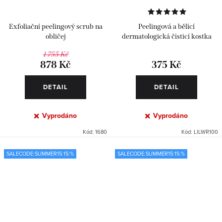
Exfoliační peelingový scrub na
Peelingová a bělící
obličej
dermatologická čisticí kostka
1 755 Kč
878 Kč
375 Kč
DETAIL
DETAIL
Vyprodáno
Vyprodáno
Kód:
1680
Kód:
LILWR100
SALECODE:SUMMER15:15:%
SALECODE:SUMMER15:15:%