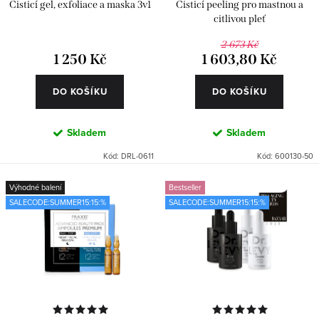
k
u
Čisticí gel, exfoliace a maska 3v1
Čisticí peeling pro mastnou a
t
k
citlivou pleť
ů
t
2 673 Kč
1 250 Kč
1 603,80 Kč
ů
DO KOŠÍKU
DO KOŠÍKU
Skladem
Skladem
Kód:
DRL-0611
Kód:
600130-50
Výhodné balení
Bestseller
SALECODE:SUMMER15:15:%
SALECODE:SUMMER15:15:%