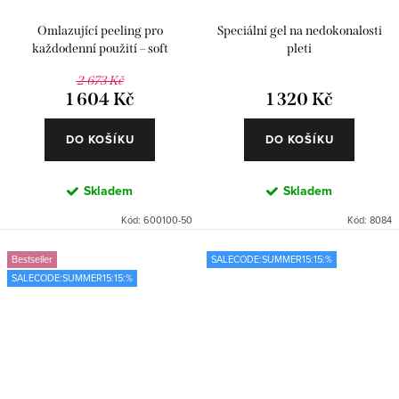
Omlazující peeling pro
Speciální gel na nedokonalosti
každodenní použití – soft
pleti
2 673 Kč
1 604 Kč
1 320 Kč
DO KOŠÍKU
DO KOŠÍKU
Skladem
Skladem
Kód:
600100-50
Kód:
8084
Bestseller
SALECODE:SUMMER15:15:%
SALECODE:SUMMER15:15:%