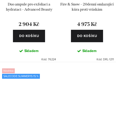
Duo ampule pro exfoliaci a
Fire & Snow – 20denní omlazující
hydrataci – Advanced Beauty
kúra proti vráskám
Pack 24 ks
2 904 Kč
4 975 Kč
DO KOŠÍKU
DO KOŠÍKU
Skladem
Skladem
Kód:
76224
Kód:
DRL-1211
Novinka
SALECODE:SUMMER15:15:%