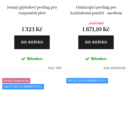
Jemný glykolový peeling pro
Omlazující peeling pro
rozjasnění pleti
každodenní použití – medium
2 673 Kč
1 323 Kč
1 871,10 Kč
DO KOŠÍKU
DO KOŠÍKU
Skladem
Skladem
Kód:
1347
Kód:
600110-50
Anička doporučuje
SALECODE:SUMMER15:15:%
SALECODE:SUMMER15:15:%