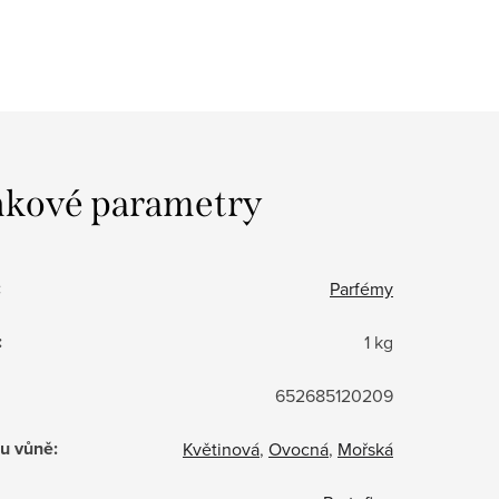
kové parametry
:
Parfémy
:
1 kg
652685120209
u vůně
:
Květinová
,
Ovocná
,
Mořská