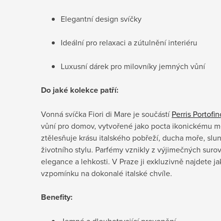
Elegantní design svíčky
Ideální pro relaxaci a zútulnění interiéru
Luxusní dárek pro milovníky jemných vůní
Do jaké kolekce patří:
Vonná svíčka Fiori di Mare je součástí
Perris Portofin
vůní pro domov, vytvořené jako pocta ikonickému mě
ztělesňuje krásu italského pobřeží, ducha moře, slu
životního stylu. Parfémy vznikly z výjimečných surovi
elegance a lehkosti. V Praze ji exkluzivně najdete 
vzpomínku na dokonalé italské chvíle.
Benefity:
Jemné a dlouhotrvající provonění