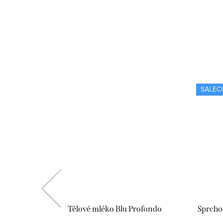
SALEC
 Mare
Tělové mléko Blu Profondo
Sprcho