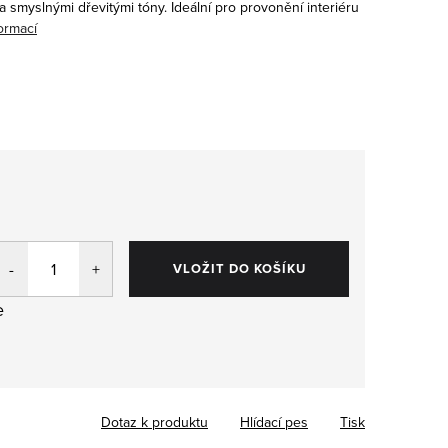
a smyslnými dřevitými tóny. Ideální pro provonění interiéru
ormací
pujte
VLOŽIT DO KOŠÍKU
,
e
Dotaz k produktu
Hlídací pes
Tisk