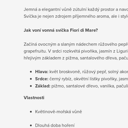
Jemná a elegantní vůně zútulní každý prostor a navo
Svíčka je nejen zdrojem příjemného aroma, ale i sty
Jak voní
vonná svíčka Fiori di Mare?
Začíná ovocným a slaným nádechem růžového pepře
grapefruitu. V srdci rozkvétá pivoňka, jasmín z Ligur
hřejivým základem z pižma, santalového dřeva, pačul
Hlava:
květ broskvoně, růžový pepř, solný akord
Srdce:
černý rybíz, okvětní lístky pivoňky, jasm
Základ:
pižmo, santalové dřevo, vanilka, pačul
Vlastnosti
Květinově-mořská vůně
Dlouhá doba hoření