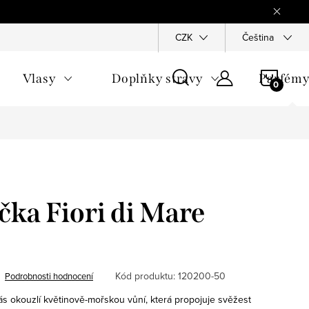
Reklamace
Ochrana osobních údajů
CZK
Všeobecné obchodn
Čeština
NÁKU
Vlasy
Doplňky stravy
Parfém
KOŠÍ
čka Fiori di Mare
Kód produktu:
120200-50
Podrobnosti hodnocení
ás okouzlí květinově-mořskou vůní, která propojuje svěžest