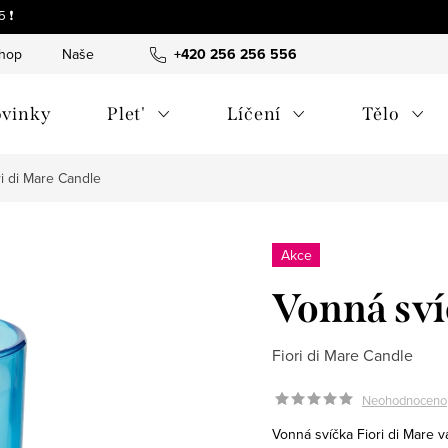
 ❗
shop
Naše tipy a příběhy
+420 256 256 556
O nás
Často kladené otázky
vinky
Plet'
Líčení
Tělo
ri di Mare Candle
Akce
Vonná sví
Fiori di Mare Candle
Neohodnoceno
Vonná svíčka Fiori di Mare v