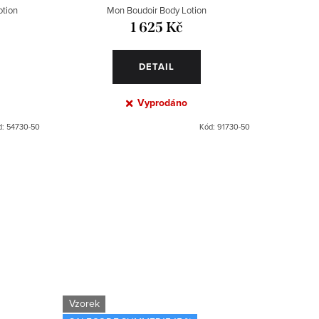
otion
Mon Boudoir Body Lotion
Mon
1 625 Kč
DETAIL
Vyprodáno
d:
54730-50
Kód:
91730-50
Vzorek
Novinka