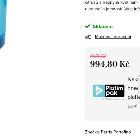
citrusů s něžnými květinami 
elegancí a jemností.
Více inf
Skladem
Možnosti doručení
1 658 Kč
994,80 Kč
Měrná
Naku
cena:
hned
plaťt
pak!
Značka:
Perris Portofino