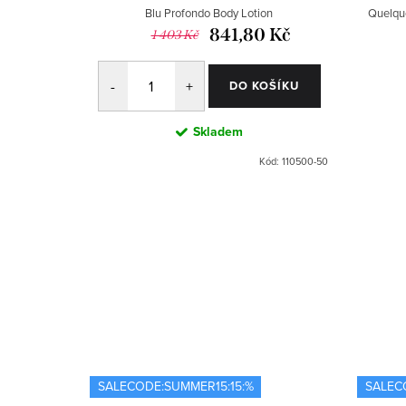
wer
Blu Profondo Body Lotion
Quelque
 Kč
841,80 Kč
1 403 Kč
OŠÍKU
DO KOŠÍKU
Skladem
ód:
120600-50
Kód:
110500-50
SALECODE:SUMMER15:15:%
SALEC