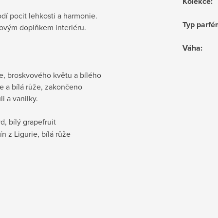
Kolekce
:
dí pocit lehkosti a harmonie.
Typ parf
lovým doplňkem interiéru.
Váha
:
, broskvového květu a bílého
ie a bílá růže, zakončeno
i a vanilky.
, bílý grapefruit
ín z Ligurie, bílá růže
i