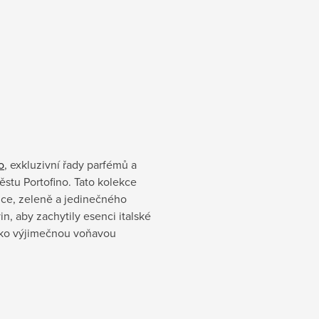
o
, exkluzivní řady parfémů a
stu Portofino. Tato kolekce
nce, zeleně a jedinečného
n, aby zachytily esenci italské
jako výjimečnou voňavou