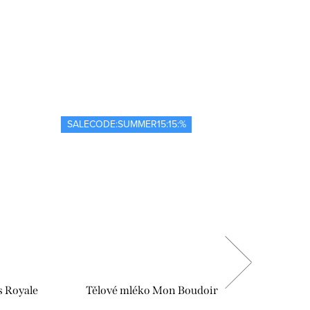
SALECODE:SUMMER15:15:%
SALECOD
s Royale
Tělové mléko Mon Boudoir
Spr