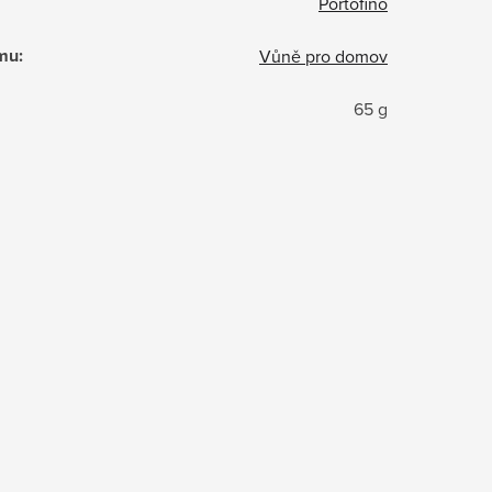
Portofino
ému
:
Vůně pro domov
65 g