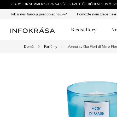
Přejít
READY FOR SUMMER? –15 % NA VŠE PRÁVĚ TEĎ S KÓDEM: SUMMER15
na
Jak u nás fungují předobjednávky?
Pomozte nám zlepšit e-
obsah
Bestsellery
No
Domů
Parfémy
Vonná svíčka Fiori di Mare
Fio