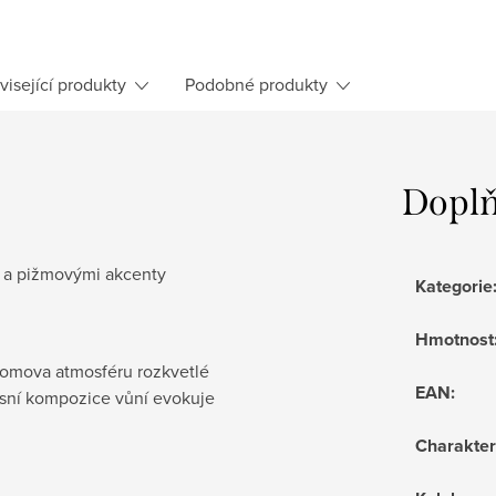
visející produkty
Podobné produkty
Doplň
i a pižmovými akcenty
Kategorie
Hmotnost
domova atmosféru rozkvetlé
EAN
:
sní kompozice vůní evokuje
Charakter