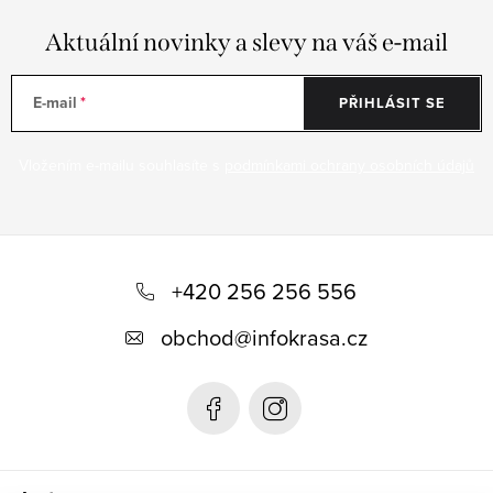
Aktuální novinky a slevy na váš e-mail
E-mail
PŘIHLÁSIT SE
Vložením e-mailu souhlasíte s
podmínkami ochrany osobních údajů
Z
á
+420 256 256 556
p
obchod
@
infokrasa.cz
a
t
í