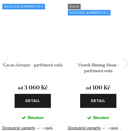
SALECODE:SUMMER15:15:%
Vzorek
SALECODE:SUMMER15:15:%
Cacao Azteque – parfémová voda
Vzorek Shining Moon –
parfémová voda
3 060 Kč
100 Kč
od
od
DETAIL
DETAIL
Skladem
Skladem
Dostupné varianty
Dostupné varianty
+ další
+ další