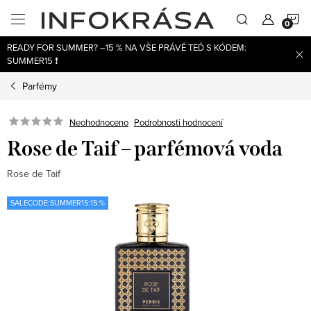
Přejít
N
na
obsah
READY FOR SUMMER? –15 % NA VŠE PRÁVĚ TEĎ S KÓDEM:
K
SUMMER15 ❗
Parfémy
Neohodnoceno
Podrobnosti hodnocení
Rose de Taif – parfémová voda
Rose de Taif
SALECODE:SUMMER15:15:%