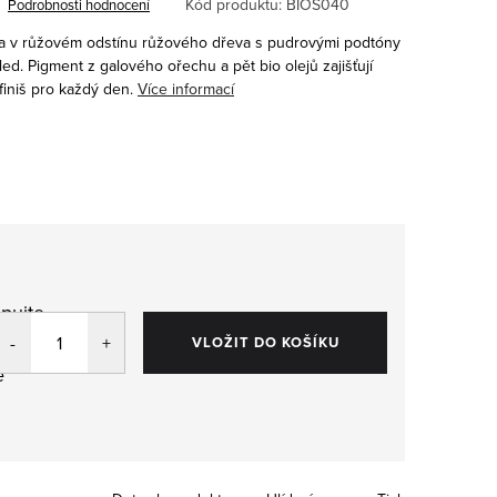
Kód produktu:
BIOS040
Podrobnosti hodnocení
a v růžovém odstínu růžového dřeva s pudrovými podtóny
led. Pigment z galového ořechu a pět bio olejů zajišťují
finiš pro každý den.
Více informací
pujte
,
VLOŽIT DO KOŠÍKU
e