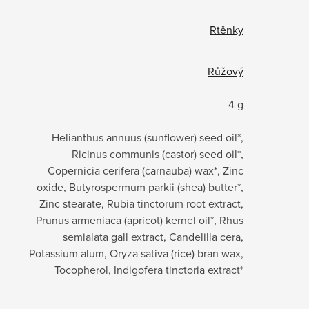
Rtěnky
Růžový
4 g
Helianthus annuus (sunflower) seed oil*,
Ricinus communis (castor) seed oil*,
Copernicia cerifera (carnauba) wax*, Zinc
oxide, Butyrospermum parkii (shea) butter*,
Zinc stearate, Rubia tinctorum root extract,
Prunus armeniaca (apricot) kernel oil*, Rhus
semialata gall extract, Candelilla cera,
Potassium alum, Oryza sativa (rice) bran wax,
Tocopherol, Indigofera tinctoria extract*