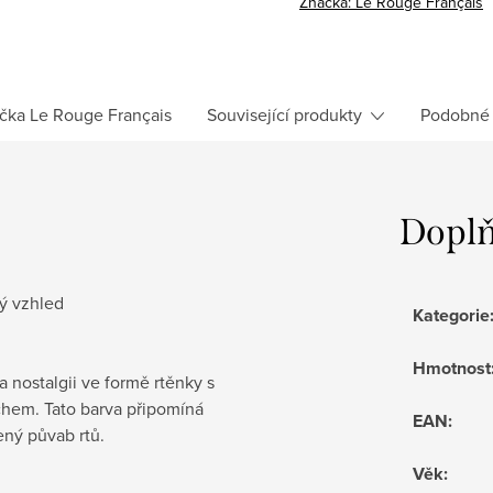
Značka:
Le Rouge Français
čka
Le Rouge Français
Související produkty
Podobné 
Doplň
ý vzhled
Kategorie
Hmotnost
 nostalgii ve formě rtěnky s
hem. Tato barva připomíná
EAN
:
ený půvab rtů.
Věk
: