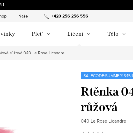
 ❗
shop
Naše tipy a příběhy
+420 256 256 556
O nás
Často kladené otázky
vinky
Plet'
Líčení
Tělo
siově růžová
040 Le Rose Licandre
SALECODE:SUMMER15:15:
Rtěnka 04
růžová
040 Le Rose Licandre