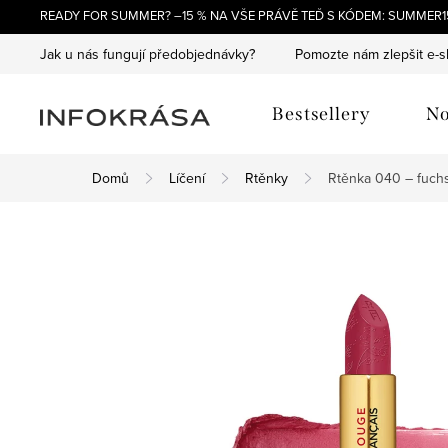
Přejít
READY FOR SUMMER? –15 % NA VŠE PRÁVĚ TEĎ S KÓDEM: SUMMER15
na
Jak u nás fungují předobjednávky?
Pomozte nám zlepšit e-
obsah
Bestsellery
No
Domů
Líčení
Rtěnky
Rtěnka 040 – fuch