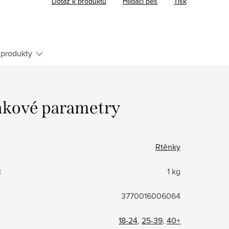
Dotaz k produktu
Hlídací pes
Tisk
produkty
kové parametry
:
Rtěnky
:
1 kg
3770016006064
18-24
,
25-39
,
40+