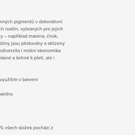
inných pigmentů v dekorativní
 rostlin, vybraných pro jejich
y – například marena, čirok,
tliny jsou pěstovány a sklízeny
odiverzita i místní ekonomika
ásné a šetrné k pleti, ale i
využitím v barvení
ariéru
 % všech složek pochází z