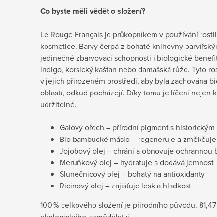
Co byste měli vědět o složení?
Le Rouge Français je průkopníkem v používání rostl
kosmetice. Barvy čerpá z bohaté knihovny barvířských
jedinečné zbarvovací schopnosti i biologické benefit
indigo, korsický kaštan nebo damašská růže. Tyto ros
v jejich přirozeném prostředí, aby byla zachována bi
oblastí, odkud pocházejí. Díky tomu je líčení nejen kr
udržitelné.
Galový ořech – přírodní pigment s historickým 
Bio bambucké máslo – regeneruje a změkčuje
Jojobový olej – chrání a obnovuje ochrannou b
Meruňkový olej – hydratuje a dodává jemnost
Slunečnicový olej – bohatý na antioxidanty
Ricinový olej – zajišťuje lesk a hladkost
100 % celkového složení je přírodního původu. 81,47
ekologického zemědělství.