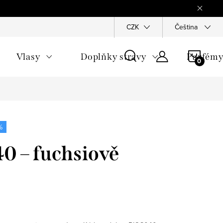
Reklamace
Ochrana osobních údajů
CZK
Všeobecné obchodn
Čeština
NÁKU
Vlasy
Doplňky stravy
Parfém
KOŠÍ
%
0 – fuchsiově