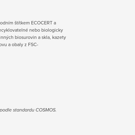
árodním štítkem ECOCERT a
recyklovatelné nebo biologicky
inných biosurovin a skla, kazety
kovu a obaly z FSC-
e podle standardu COSMOS.