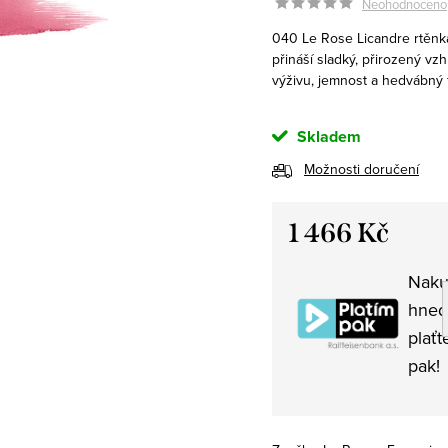
Neohodnoceno
040 Le Rose Licandre rtěnk
přináší sladký, přirozený vzh
výživu, jemnost a hedvábný 
Skladem
Možnosti doručení
1 466 Kč
Měrná
Naku
cena:
hned
plaťt
pak!