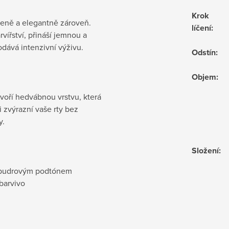
Krok
ozeně a elegantně zároveň.
líčení
:
vířství, přináší jemnou a
odává intenzivní výživu.
Odstín
:
Objem
:
voří hedvábnou vrstvu, která
i zvýrazní vaše rty bez
y.
Složení
:
a pudrovým podtónem
barvivo