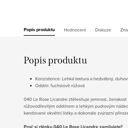
Popis produktu
Hodnocení
Diskuze
Zna
Popis produktu
Konzistence: Lehká textura a hedvábný, duhov
Odstín: fuchsiově růžová
040 Le Rose Licandre ztělesňuje jemnost, ženskost a
růžovodřevitým odstínem a lehkým pudrovým nádec
kandované okvětní lístky a dokonale zvýrazní přiroz
Proč si rtěnku 040 Le Rose Licandre zamilujete?