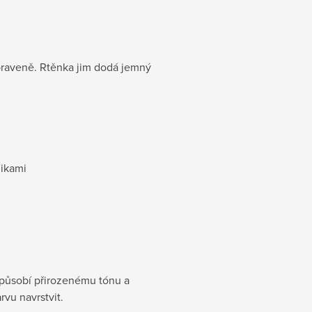
praveně. Rtěnka jim dodá jemný
nikami
izpůsobí přirozenému tónu a
rvu navrstvit.