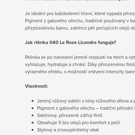
Je ideální pro každodenní líčení, které vypadá přir
Pigment z galového ořechu, tradičně používaný v bar
přizpůsobivou barvu, zatímco pět pečujících olejů d
Jak rtěnka 040 Le Rose Licandre funguje?
Rtěnka se po nanesení jemně rozpustí na rtech a vyt
vyhlazuje, hydratuje a chrání. Díky přirozenému finiš
výrazného efektu, s možností vrstvení intenzity barv
Vlastnosti:
Jemný růžový odstín s tóny růžového dřeva 
Pigment z galového ořechu – tradiční přírodní 
Saténový, přirozeně zářivý finiš
Obsahuje 5 bio olejů pro komfort a péči
Stylový a znovuplnitelný obal