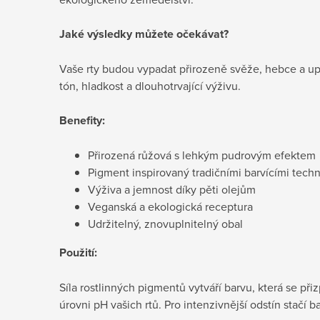
Jaké výsledky můžete očekávat?
Vaše rty budou vypadat přirozeně svěže, hebce a u
tón, hladkost a dlouhotrvající výživu.
Benefity:
Přirozená růžová s lehkým pudrovým efektem
Pigment inspirovaný tradičními barvícími tech
Výživa a jemnost díky pěti olejům
Veganská a ekologická receptura
Udržitelný, znovuplnitelný obal
Použití:
Síla rostlinných pigmentů vytváří barvu, která se př
úrovni pH vašich rtů. Pro intenzivnější odstín stačí ba