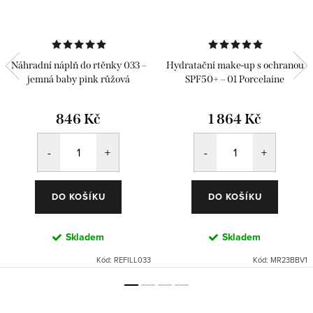
Náhradní náplň do rtěnky 033 –
Hydratační make-up s ochranou
jemná baby pink růžová
SPF50+ – 01 Porcelaine
846 Kč
1 864 Kč
DO KOŠÍKU
DO KOŠÍKU
Skladem
Skladem
Kód:
REFILL033
Kód:
MR23BBV1