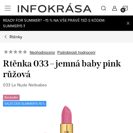
Přejít
N
na
obsah
READY FOR SUMMER? –15 % NA VŠE PRÁVĚ TEĎ S KÓDEM:
K
SUMMER15 ❗
Rtěnky
Neohodnoceno
Podrobnosti hodnocení
Rtěnka 033 – jemná baby pink
růžová
033 Le Nude Neïtsabes
Bestseller
SALECODE:SUMMER15:15:%