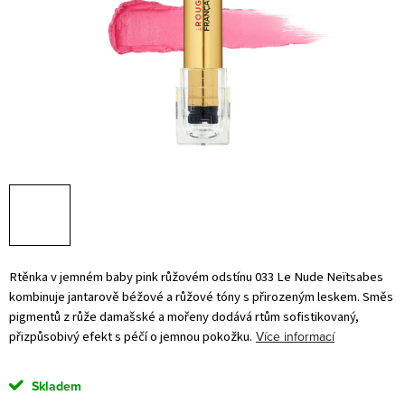
Rtěnka v
jemném baby pink růžovém odstínu 033 Le Nude Neïtsabes
kombinuje jantarově béžové a růžové tóny s přirozeným leskem. Směs
pigmentů z růže damašské a mořeny dodává rtům sofistikovaný,
přizpůsobivý efekt s péčí o jemnou pokožku.
Více informací
Skladem