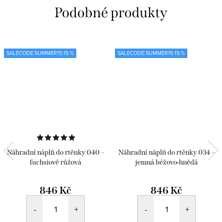
SALECODE:SUMMER15:15:%
SALECODE:SUMMER15:15:%
Náhradní náplň do rtěnky 040 –
Náhradní náplň do rtěnky 034 –
fuchsiově růžová
jemná béžovo-hnědá
846 Kč
846 Kč