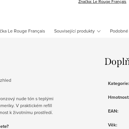
Značka:
Le Rouge Français
čka
Le Rouge Français
Související produkty
Podobné 
Doplň
vzhled
Kategorie
Hmotnost
ronzový nude tón s teplými
eriky. V praktickém refill
EAN
:
nost k životnímu prostředí.
Věk
:
jete?