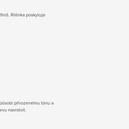
finiš. Rtěnka poskytuje
izpůsobí přirozenému tónu a
rvu navrstvit.