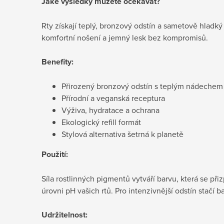
Jaké výsledky můžete očekávat?
Rty získají teplý, bronzový odstín a sametově hladký 
komfortní nošení a jemný lesk bez kompromisů.
Benefity:
Přirozený bronzový odstín s teplým nádechem
Přírodní a veganská receptura
Výživa, hydratace a ochrana
Ekologický refill formát
Stylová alternativa šetrná k planetě
Použití:
Síla rostlinných pigmentů vytváří barvu, která se př
úrovni pH vašich rtů. Pro intenzivnější odstín stačí ba
Udržitelnost: