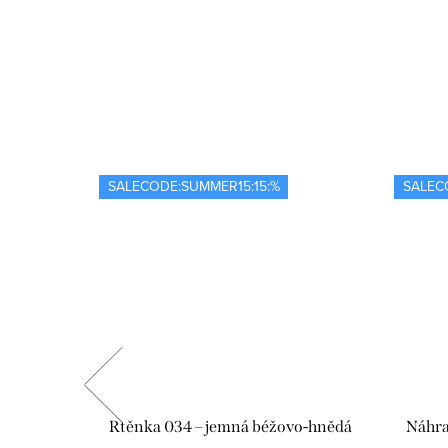
SALECODE:SUMMER15:15:%
SALEC
upu – 01
Rtěnka 034 – jemná béžovo-hnědá
Náhra