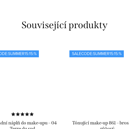
Související produkty
ODE:SUMMER15:15:%
SALECODE:SUMMER15:15:%
dní náplň do make-upu – 04
Tónující make-up 861 – bro
Terre du sud
růžový