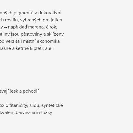
inných pigmentů v dekorativní
 rostlin, vybraných pro jejich
y – například marena, čirok,
tliny jsou pěstovány a sklízeny
odiverzita i místní ekonomika
ásné a šetrné k pleti, ale i
vají lesk a pohodlí
d titaničitý, slídu, syntetické
kvalen, barviva ani složky