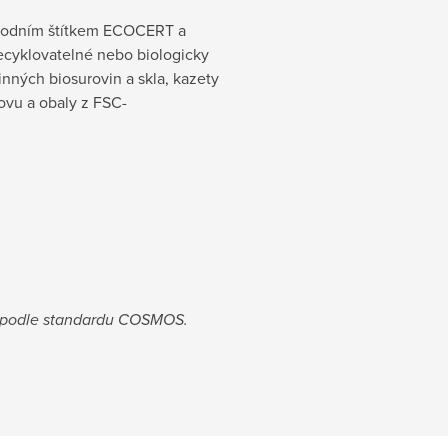
árodním štítkem ECOCERT a
recyklovatelné nebo biologicky
inných biosurovin a skla, kazety
kovu a obaly z FSC-
e podle standardu COSMOS.