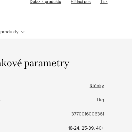
Dotaz k produktu
Hlídací pes
Tisk
produkty
kové parametry
:
Rtěnky
:
1 kg
3770016006361
18-24
,
25-39
,
40+