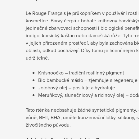
Le Rouge Français je průkopníkem v používání rostl
kosmetice. Barvy čerpá z bohaté knihovny barvířských
jedinečné zbarvovací schopnosti i biologické benefit
indigo, korsický kaštan nebo damašská růže. Tyto ros
v jejich přirozeném prostředí, aby byla zachována bi
oblastí, odkud pocházejí. Díky tomu je líčení nejen kr
udržitelné.
Krásnoočko – tradiční rostlinný pigment
Bio bambucké máslo – zjemňuje a regeneruje
Jojobový olej – posiluje a hydratuje
Meruňkový, slunečnicový a ricinový olej – dodá
Tato rtěnka neobsahuje žádné syntetické pigmenty, oxi
vůně, BHT, BHA, umělé konzervační látky, silikony, s
živočišného původu.