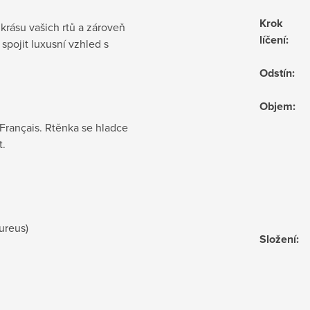
Krok
krásu vašich rtů a zároveň
líčení
:
 spojit luxusní vzhled s
Odstín
:
Objem
:
 Français. Rtěnka se hladce
t.
ureus)
Složení
: