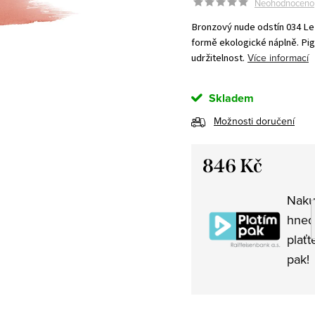
Neohodnoceno
Bronzový nude odstín
034 Le
formě ekologické náplně. Pigm
udržitelnost.
Více informací
Skladem
Možnosti doručení
846 Kč
Měrná
Naku
cena:
hned
plaťt
pak!