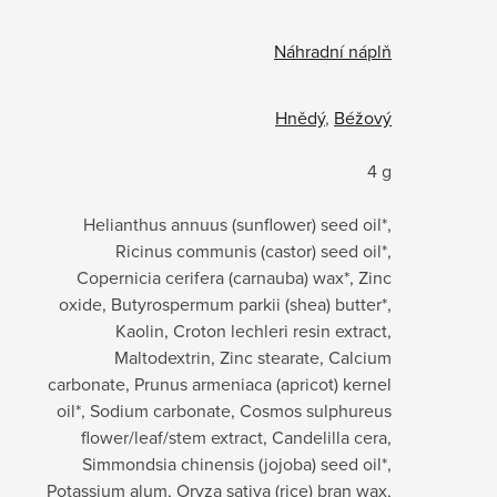
Náhradní náplň
Hnědý
,
Béžový
4 g
Helianthus annuus (sunflower) seed oil*,
Ricinus communis (castor) seed oil*,
Copernicia cerifera (carnauba) wax*, Zinc
oxide, Butyrospermum parkii (shea) butter*,
Kaolin, Croton lechleri resin extract,
Maltodextrin, Zinc stearate, Calcium
carbonate, Prunus armeniaca (apricot) kernel
oil*, Sodium carbonate, Cosmos sulphureus
flower/leaf/stem extract, Candelilla cera,
Simmondsia chinensis (jojoba) seed oil*,
Potassium alum, Oryza sativa (rice) bran wax,