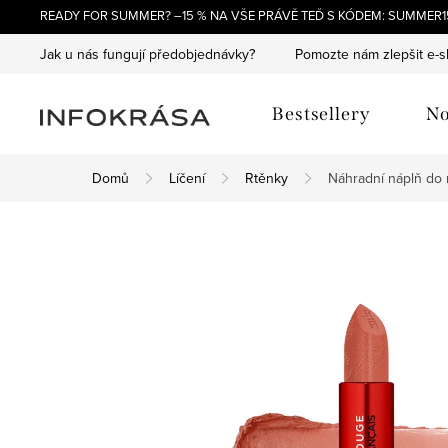
Přejít
READY FOR SUMMER? –15 % NA VŠE PRÁVĚ TEĎ S KÓDEM: SUMMER15
na
Jak u nás fungují předobjednávky?
Pomozte nám zlepšit e-
obsah
Bestsellery
No
Domů
Líčení
Rtěnky
Náhradní náplň do