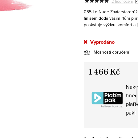
2 hodnocení
P
035 Le Nude Zaatar
starorů
finišem dodá vašim rtům př
poskytuje výživu, komfort a 
Vyprodáno
Možnosti doručení
1 466 Kč
Měrná
Naku
cena:
hned
plaťt
pak!