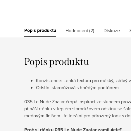
Popis produktu
Hodnocení (2)
Diskuze
Popis produktu
Konzistence: Lehká textura pro měkký, zářivý 
Odstín: starorůžová s hnědým podtónem
035 Le Nude Zaatar čerpá inspiraci ze sluncem pro
přináší rtěnku v teplém starorůžovém odstínu se š
medovým finišem. Je ideální pro přirozený look s d
Proč si rtěnku 035 Le Nude Zaatar zamilujete?