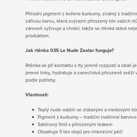
Přírodní pigment z kořene kurkumy, známý z tradičníc
zářivou barvu, která zvýrazní přirozený tón vašich rtů
zároveň vyživuje a chrání, takže se rtěnka stává nej
produktem.
Jak rtěnka 035 Le Nude Zaatar funguje?
Rtěnka se při kontaktu s rty jemně rozpustí a obalí 
jemné linky, hydratuje a zanechává přirozeně svěží v
podle potřeby.
Vlastnosti:
Teplý nude odstín se zlatavými a medovými tó
Pigment z kurkumy – tradiční rostlinné barvivo
Saténový finiš s přirozeným leskem
Obsahuje 5 bio olejů pro intenzivní péči