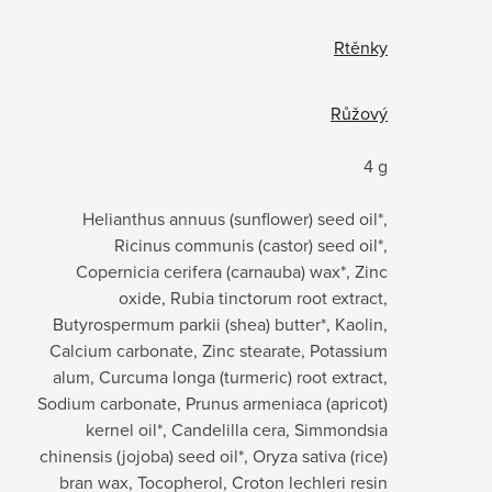
Rtěnky
Růžový
4 g
Helianthus annuus (sunflower) seed oil*,
Ricinus communis (castor) seed oil*,
Copernicia cerifera (carnauba) wax*, Zinc
oxide, Rubia tinctorum root extract,
Butyrospermum parkii (shea) butter*, Kaolin,
Calcium carbonate, Zinc stearate, Potassium
alum, Curcuma longa (turmeric) root extract,
Sodium carbonate, Prunus armeniaca (apricot)
kernel oil*, Candelilla cera, Simmondsia
chinensis (jojoba) seed oil*, Oryza sativa (rice)
bran wax, Tocopherol, Croton lechleri resin