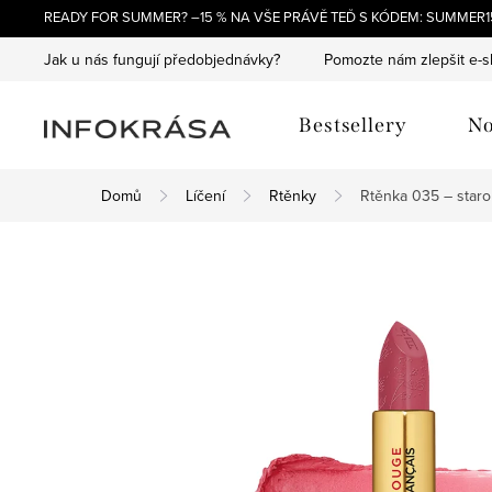
Přejít
READY FOR SUMMER? –15 % NA VŠE PRÁVĚ TEĎ S KÓDEM: SUMMER15
na
Jak u nás fungují předobjednávky?
Pomozte nám zlepšit e-
obsah
Bestsellery
No
Domů
Líčení
Rtěnky
Rtěnka 035 – sta