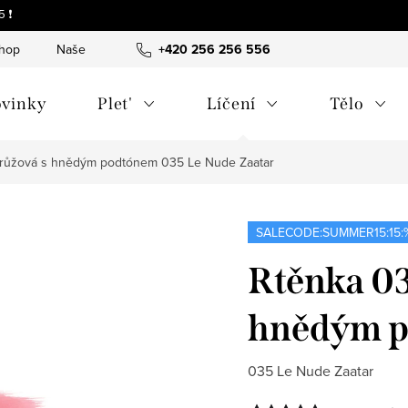
 ❗
shop
Naše tipy a příběhy
+420 256 256 556
O nás
Často kladené otázky
vinky
Plet'
Líčení
Tělo
rorůžová s hnědým podtónem
035 Le Nude Zaatar
SALECODE:SUMMER15:15:
Rtěnka 03
hnědým 
035 Le Nude Zaatar