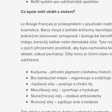
Refill systém pro udržitelnější spotřebu
Co byste měli vědět o složení?
Le Rouge Français je průkopníkem v používání rostl
kosmetice. Barvy čerpá z bohaté knihovny barvířských
jedinečné zbarvovací schopnosti i biologické benefit
indigo, korsický kaštan nebo damašská růže. Tyto ros
v jejich přirozeném prostředí, aby byla zachována bi
oblastí, odkud pocházejí. Díky tomu je líčení nejen kr
udržitelné.
Kurkuma – přírodní pigment s bohatou historií 
Bio bambucké máslo – regeneruje a zvláčňuje
Jojobový olej – posiluje a chrání rty
Meruňkový olej – zjemňuje a hydratuje
Slunečnicový olej – dodává antioxidanty
Ricinový olej – zajišťuje lesk a hebkost
Tato rtěnka neobsahuje žádné syntetické pigmenty, oxi