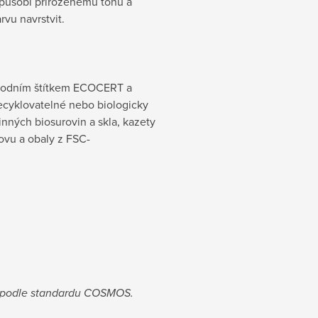
izpůsobí přirozenému tónu a
rvu navrstvit.
árodním štítkem ECOCERT a
recyklovatelné nebo biologicky
inných biosurovin a skla, kazety
kovu a obaly z FSC-
e podle standardu COSMOS.