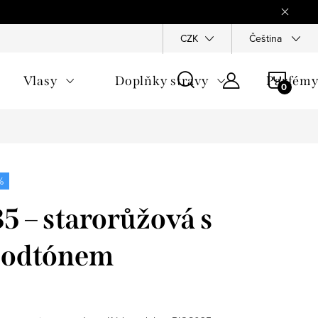
Reklamace
Ochrana osobních údajů
CZK
Všeobecné obchodn
Čeština
NÁKU
Vlasy
Doplňky stravy
Parfém
KOŠÍ
%
5 – starorůžová s
podtónem