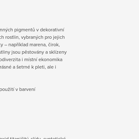
inných pigmentů v dekorativní
 rostlin, vybraných pro jejich
y – například marena, čirok,
tliny jsou pěstovány a sklízeny
odiverzita i místní ekonomika
ásné a šetrné k pleti, ale i
použití v barvení
d titaničitý, slídu, syntetické