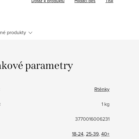
Dotaz k produktu
Hlídací pes
Tisk
né produkty
kové parametry
:
Rtěnky
:
1 kg
3770016006231
18-24
,
25-39
,
40+