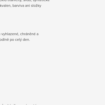
kvalen, barviva ani složky
u vyhlazené, chráněné a
odlně po celý den.
m