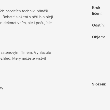
Krok
h barvicích technik, přináší
líčení
:
. Bohaté složení s pěti bio oleji
en dekorativním, ale i pečujícím
Odstín
:
Objem
:
je saténovým filmem. Vyhlazuje
zhled, který můžete vrstvit
Složení
:
ny