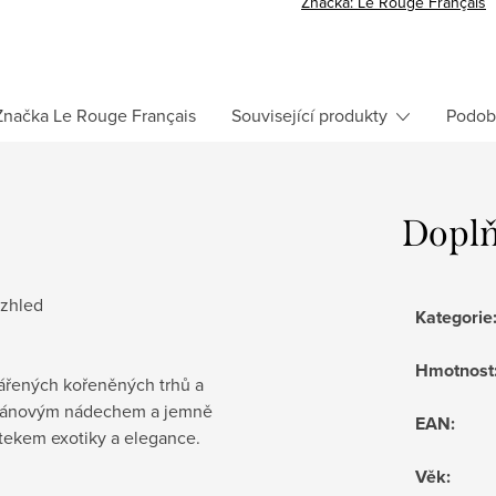
Značka:
Le Rouge Français
Značka
Le Rouge Français
Související produkty
Podob
Doplň
vzhled
Kategorie
Hmotnost
zářených kořeněných trhů a
afránovým nádechem a jemně
EAN
:
otekem exotiky a elegance.
Věk
: