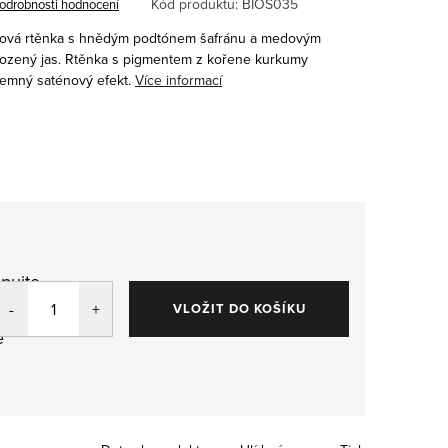
Kód produktu:
BIOS035
odrobnosti hodnocení
žová rtěnka s hnědým podtónem šafránu a medovým
irozený jas. Rtěnka s pigmentem z kořene kurkumy
jemný saténový efekt.
Více informací
pujte
,
VLOŽIT DO KOŠÍKU
e