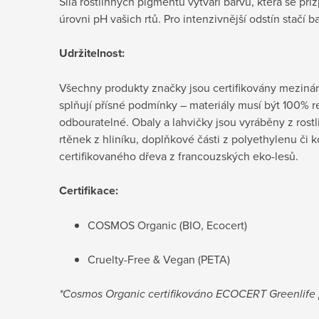
Síla rostlinných pigmentů vytváří barvu, která se př
úrovni pH vašich rtů. Pro intenzivnější odstín stačí ba
Udržitelnost:
Všechny produkty značky jsou certifikovány mezin
splňují přísné podmínky – materiály musí být 100% 
odbouratelné. Obaly a lahvičky jsou vyráběny z rostl
rtěnek z hliníku, doplňkové části z polyethylenu či 
certifikovaného dřeva z francouzských eko-lesů.
Certifikace:
COSMOS Organic (BIO, Ecocert)
Cruelty-Free & Vegan (PETA)
*Cosmos Organic certifikováno ECOCERT Greenlif