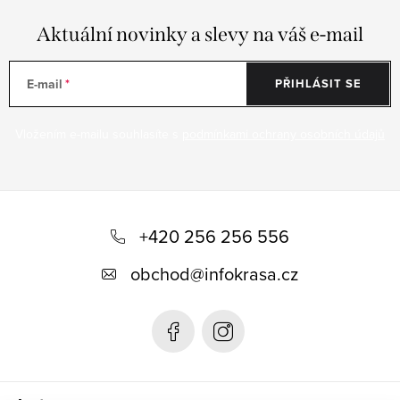
Aktuální novinky a slevy na váš e-mail
E-mail
PŘIHLÁSIT SE
Vložením e-mailu souhlasíte s
podmínkami ochrany osobních údajů
Z
á
+420 256 256 556
p
obchod
@
infokrasa.cz
a
t
í