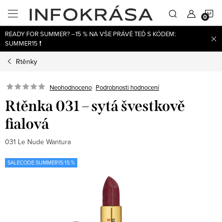
Přejít
N
na
obsah
READY FOR SUMMER? –15 % NA VŠE PRÁVĚ TEĎ S KÓDEM:
K
SUMMER15 ❗
Rtěnky
Neohodnoceno
Podrobnosti hodnocení
Rtěnka 031 – sytá švestkově
fialová
031 Le Nude Wantura
SALECODE:SUMMER15:15:%