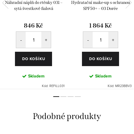
Náhradní náplň do rtěnky 031 –
Hydratační make-up s ochranou
sytá švestkově fialová
SPF50+ – 03 Dorée
846 Kč
1 864 Kč
DO KOŠÍKU
DO KOŠÍKU
Skladem
Skladem
Kód:
REFILL031
Kód:
MR23BBV3