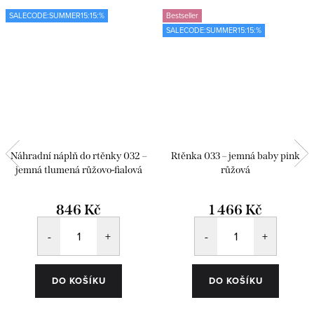
SALECODE:SUMMER15:15:%
Bestseller
SALECODE:SUMMER15:15:%
Náhradní náplň do rtěnky 032 –
Rtěnka 033 – jemná baby pink
jemná tlumená růžovo-fialová
růžová
846 Kč
1 466 Kč
DO KOŠÍKU
DO KOŠÍKU