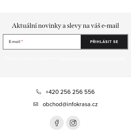
Aktuální novinky a slevy na váš e-mail
E-mail
PŘIHLÁSIT SE
Vložením e-mailu souhlasíte s
podmínkami ochrany osobních údajů
Z
á
+420 256 256 556
p
obchod
@
infokrasa.cz
a
t
í