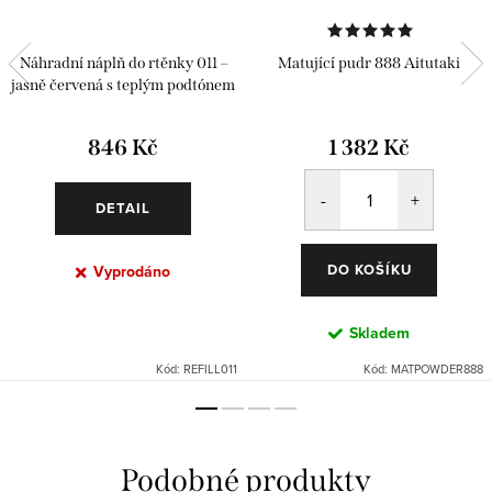
Náhradní náplň do rtěnky 011 –
Matující pudr 888 Aitutaki
jasně červená s teplým podtónem
846 Kč
1 382 Kč
DETAIL
DO KOŠÍKU
Vyprodáno
Skladem
Kód:
REFILL011
Kód:
MATPOWDER888