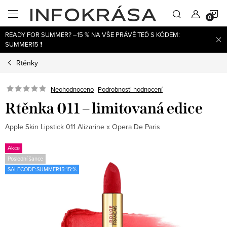
Přejít
N
na
obsah
READY FOR SUMMER? –15 % NA VŠE PRÁVĚ TEĎ S KÓDEM:
K
SUMMER15 ❗
Rtěnky
Neohodnoceno
Podrobnosti hodnocení
Rtěnka 011 – limitovaná edice
Apple Skin Lipstick 011 Alizarine x Opera De Paris
Akce
Poslední šance
SALECODE:SUMMER15:15:%