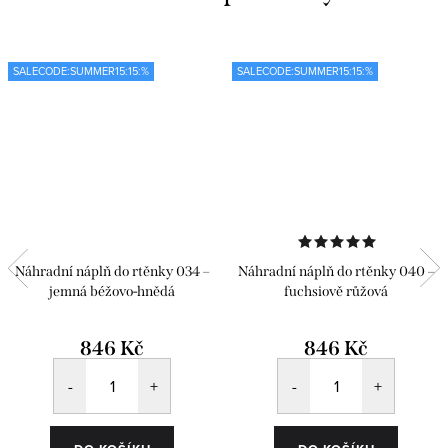
SALECODE:SUMMER15:15:%
SALECODE:SUMMER15:15:%
Náhradní náplň do rtěnky 034 –
Náhradní náplň do rtěnky 040 –
jemná béžovo-hnědá
fuchsiově růžová
846 Kč
846 Kč