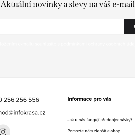
Aktuální novinky a slevy na váš e-mail
ložením e-mailu souhlasíte s
podmínkami ochrany osobních úda
Informace pro vás
0 256 256 556
hod
@
infokrasa.cz
Jak u nás fungují předobjednávky?
Pomozte nám zlepšit e-shop