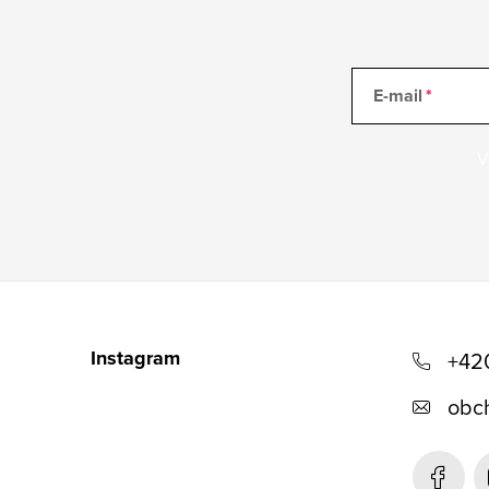
E-mail
V
Z
á
Instagram
+42
p
obc
a
t