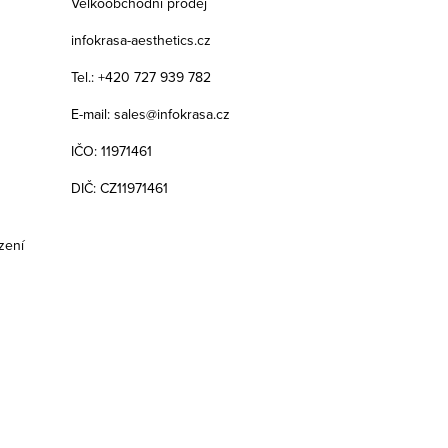
Velkoobchodní prodej
infokrasa-aesthetics.cz
Tel.: +420 727 939 782
E-mail: sales@infokrasa.cz
IČO: 11971461
DIČ: CZ11971461
zení