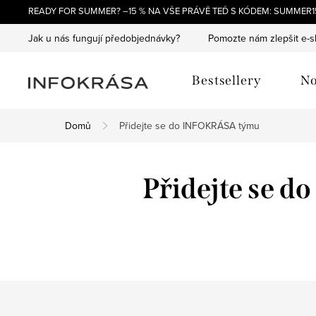
Přejít
READY FOR SUMMER? –15 % NA VŠE PRÁVĚ TEĎ S KÓDEM: SUMMER15
na
Jak u nás fungují předobjednávky?
Pomozte nám zlepšit e-
obsah
Bestsellery
No
Domů
Přidejte se do INFOKRÁSA týmu
Přidejte se 