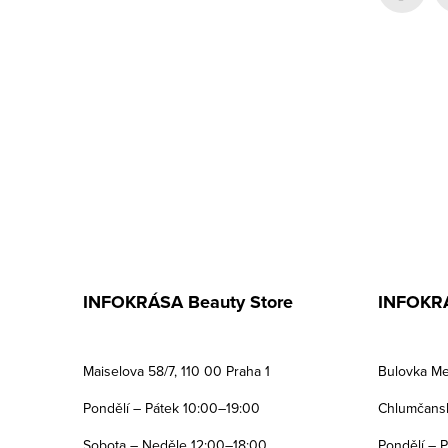
í
INFOKRÁSA Beauty Store
INFOKRÁ
Maiselova 58/7, 110 00 Praha 1
Bulovka Me
Pondělí – Pátek 10:00–19:00
Chlumčansk
Sobota – Neděle 12:00–18:00
Pondělí – 