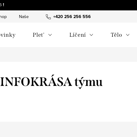
 ❗
shop
Naše tipy a příběhy
+420 256 256 556
O nás
Často kladené otázky
vinky
Plet'
Líčení
Tělo
do INFOKRÁSA týmu