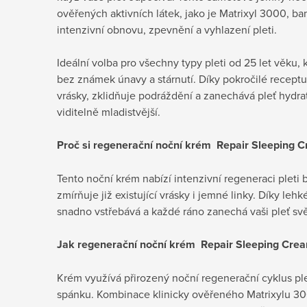
ověřených aktivních látek, jako je Matrixyl 3000, ba
intenzivní obnovu, zpevnění a vyhlazení pleti.
Ideální volba pro všechny typy pleti od 25 let věku,
bez známek únavy a stárnutí. Díky pokročilé receptu
vrásky, zklidňuje podráždění a zanechává pleť hydr
viditelně mladistvější.
Proč si regenerační noční krém Repair Sleeping 
Tento noční krém nabízí intenzivní regeneraci pleti
zmírňuje již existující vrásky i jemné linky. Díky le
snadno vstřebává a každé ráno zanechá vaši pleť svěž
Jak
regenerační noční krém Repair Sleeping Crea
Krém využívá přirozený noční regenerační cyklus pl
spánku. Kombinace klinicky ověřeného Matrixylu 3