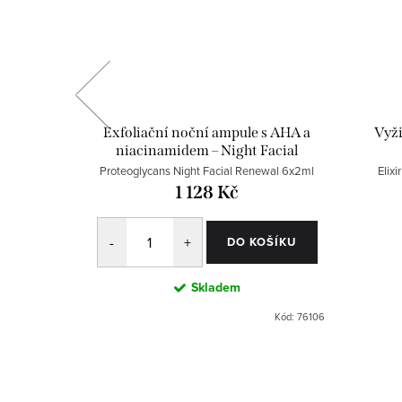
astnou a
Exfoliační noční ampule s AHA a
Vyži
e 6 ks
niacinamidem – Night Facial
Renewal 6 ks
x2ml
Proteoglycans Night Facial Renewal 6x2ml
Elix
1 128 Kč
OŠÍKU
DO KOŠÍKU
Skladem
Kód:
75106
Kód:
76106