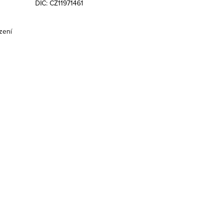
DIČ: CZ11971461
zení