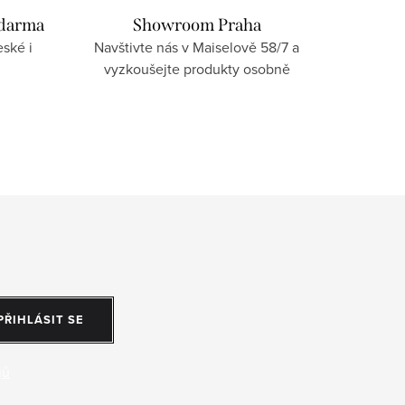
zdarma
Showroom Praha
ské i
Navštivte nás v Maiselově 58/7 a
vyzkoušejte produkty osobně
PŘIHLÁSIT SE
jů