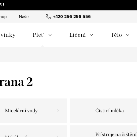
 ❗
shop
Naše tipy a příběhy
+420 256 256 556
O nás
Často kladené otázky
vinky
Plet'
Líčení
Tělo
trana 2
Micelární vody
Čisticí mléka
Přístroje na čištění