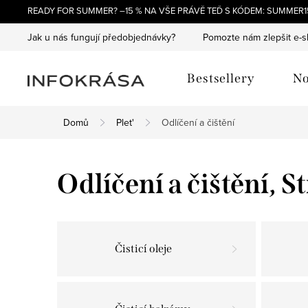
Přejít
READY FOR SUMMER? –15 % NA VŠE PRÁVĚ TEĎ S KÓDEM: SUMMER15
na
Jak u nás fungují předobjednávky?
Pomozte nám zlepšit e-
obsah
Bestsellery
No
Domů
Plet'
Odlíčení a čištění
Odlíčení a čištění
, S
Čisticí oleje