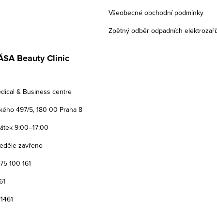
Všeobecné obchodní podmínky
Zpětný odběr odpadních elektrozaří
SA Beauty Clinic
dical & Business centre
ého 497/5, 180 00 Praha 8
Pátek 9:00–17:00
eděle zavřeno
775 100 161
61
71461