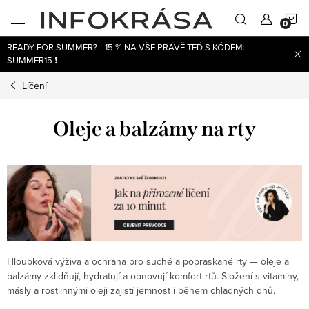
Přejít
N
na
obsah
READY FOR SUMMER? –15 % NA VŠE PRÁVĚ TEĎ S KÓDEM:
K
SUMMER15 ❗
Líčení
Oleje a balzámy na rty
Hloubková výživa a ochrana pro suché a popraskané rty — oleje a
balzámy zklidňují, hydratují a obnovují komfort rtů. Složení s vitaminy,
másly a rostlinnými oleji zajistí jemnost i během chladných dnů.