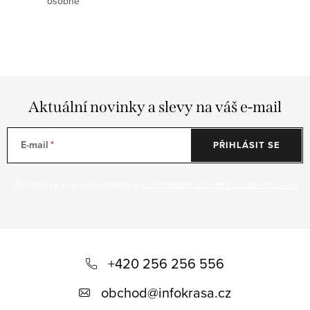
osobně
s
u
Aktuální novinky a slevy na váš e-mail
E-mail
PŘIHLÁSIT SE
Vložením e-mailu souhlasíte s
podmínkami ochrany osobních údajů
Z
á
+420 256 256 556
p
obchod
@
infokrasa.cz
a