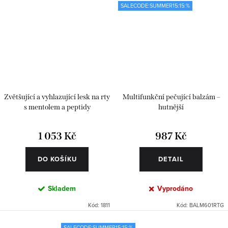
SALECODE:SUMMER15:15:%
Zvětšující a vyhlazující lesk na rty
Multifunkční pečující balzám –
s mentolem a peptidy
hutnější
1 053 Kč
987 Kč
DO KOŠÍKU
DETAIL
Skladem
Vyprodáno
Kód:
1811
Kód:
BALM601RTG
SALECODE:SUMMER15:15:%