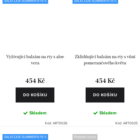
SALECODE:SUMMER15:15:%
SALECODE:SUMMER15:15:%
Vyživující balzám na rty s aloe
Zklidňující balzám na rty s vůní
vera
pomerančového květu
454 Kč
454 Kč
DO KOŠÍKU
DO KOŠÍKU
Skladem
Skladem
Kód:
ART0026
Kód:
ART0025
SALECODE:SUMMER15:15:%
Poslední šance