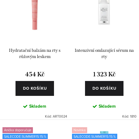
r
p
Abecedně
o
r
d
o
u
d
k
u
Hydratační balzám na rty s
Intenzivní omlazující sérum na
t
k
růžovým leskem
rty
ů
t
454 Kč
1 323 Kč
ů
DO KOŠÍKU
DO KOŠÍKU
Skladem
Skladem
Kód:
ART0024
Kód:
1810
Anička doporučuje
Novinka
SALECODE:SUMMER15:15:%
SALECODE:SUMMER15:15:%