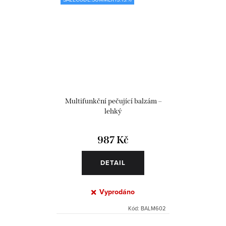
Multifunkční pečující balzám –
lehký
987 Kč
DETAIL
Vyprodáno
Kód:
BALM602