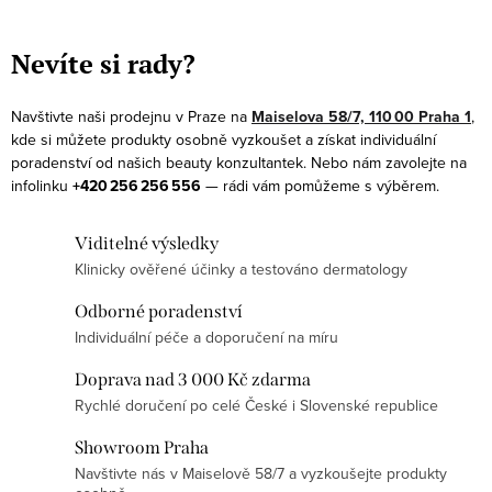
O
v
Nevíte si rady?
l
á
Navštivte naši prodejnu v Praze na
Maiselova 58/7, 110 00 Praha 1
,
d
kde si můžete produkty osobně vyzkoušet a získat individuální
a
poradenství od našich beauty konzultantek. Nebo nám zavolejte na
infolinku
+420 256 256 556
— rádi vám pomůžeme s výběrem.
c
í
Viditelné výsledky
p
Klinicky ověřené účinky a testováno dermatology
r
v
Odborné poradenství
k
Individuální péče a doporučení na míru
y
Doprava nad 3 000 Kč zdarma
v
Rychlé doručení po celé České i Slovenské republice
ý
p
Showroom Praha
Navštivte nás v Maiselově 58/7 a vyzkoušejte produkty
i