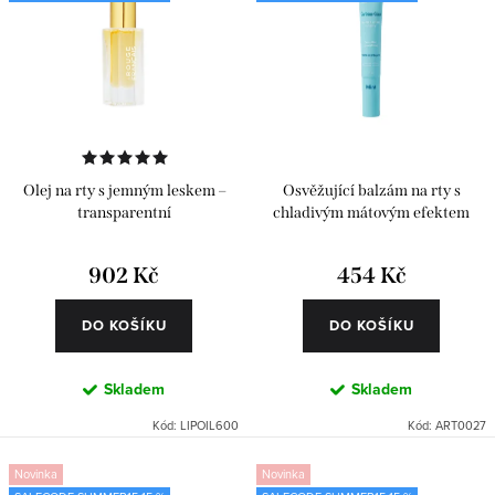
Olej na rty s jemným leskem –
Osvěžující balzám na rty s
transparentní
chladivým mátovým efektem
902 Kč
454 Kč
DO KOŠÍKU
DO KOŠÍKU
Skladem
Skladem
Kód:
LIPOIL600
Kód:
ART0027
Novinka
Novinka