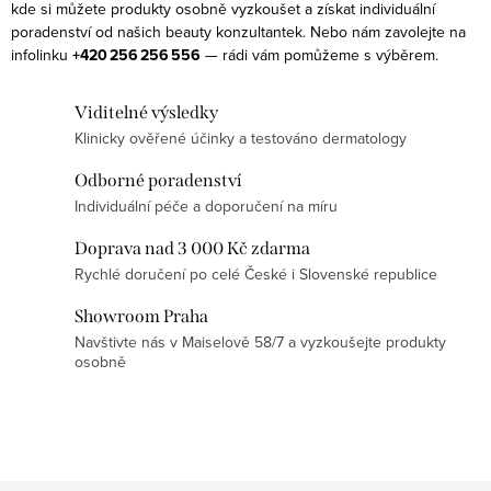
d
kde si můžete produkty osobně vyzkoušet a získat individuální
a
poradenství od našich beauty konzultantek. Nebo nám zavolejte na
infolinku
+420 256 256 556
— rádi vám pomůžeme s výběrem.
c
í
Viditelné výsledky
p
Klinicky ověřené účinky a testováno dermatology
r
v
Odborné poradenství
k
Individuální péče a doporučení na míru
y
Doprava nad 3 000 Kč zdarma
v
Rychlé doručení po celé České i Slovenské republice
ý
p
Showroom Praha
Navštivte nás v Maiselově 58/7 a vyzkoušejte produkty
i
osobně
s
u