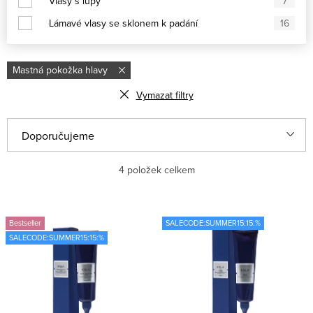
Vlasy s lupy
7
Lámavé vlasy se sklonem k padání
16
Mastná pokožka hlavy
Vymazat filtry
V
Ř
Doporučujeme
ý
a
Nejlevnější
4
položek celkem
p
z
i
e
Nejdražší
s
n
Bestseller
SALECODE:SUMMER15:15:%
Nejprodávanější
SALECODE:SUMMER15:15:%
p
í
r
p
Abecedně
o
r