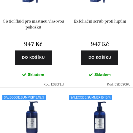
d
o
u
d
k
u
Čisticí fluid pro mastnou vlasovou
Exfoliační scrub proti lupům
t
k
pokožku
ů
t
947 Kč
947 Kč
ů
DO KOŠÍKU
DO KOŠÍKU
Skladem
Skladem
Kód:
ESSEFLU
Kód:
ESDESCRU
SALECODE:SUMMER15:15:%
SALECODE:SUMMER15:15:%