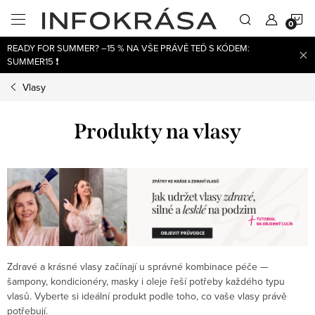
Přejít
N
na
obsah
READY FOR SUMMER? –15 % NA VŠE PRÁVĚ TEĎ S KÓDEM:
K
SUMMER15 ❗
Vlasy
Produkty na vlasy
Zdravé a krásné vlasy začínají u správné kombinace péče —
šampony, kondicionéry, masky i oleje řeší potřeby každého typu
vlasů. Vyberte si ideální produkt podle toho, co vaše vlasy právě
potřebují.