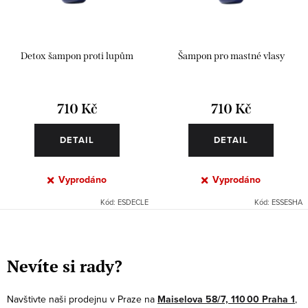
Detox šampon proti lupům
Šampon pro mastné vlasy
710 Kč
710 Kč
DETAIL
DETAIL
Vyprodáno
Vyprodáno
Kód:
ESDECLE
Kód:
ESSESHA
O
v
Nevíte si rady?
l
á
Navštivte naši prodejnu v Praze na
Maiselova 58/7, 110 00 Praha 1
,