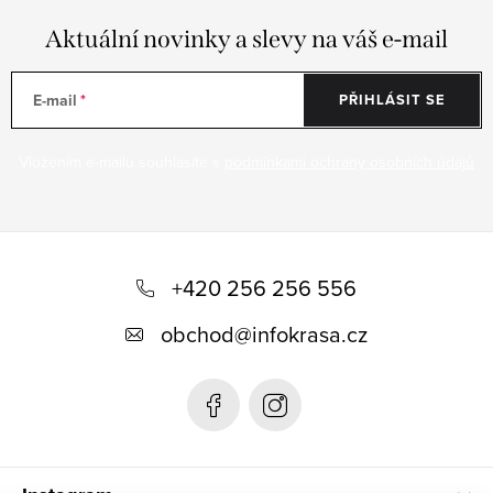
Aktuální novinky a slevy na váš e-mail
E-mail
PŘIHLÁSIT SE
Vložením e-mailu souhlasíte s
podmínkami ochrany osobních údajů
Z
á
+420 256 256 556
p
obchod
@
infokrasa.cz
a
t
í