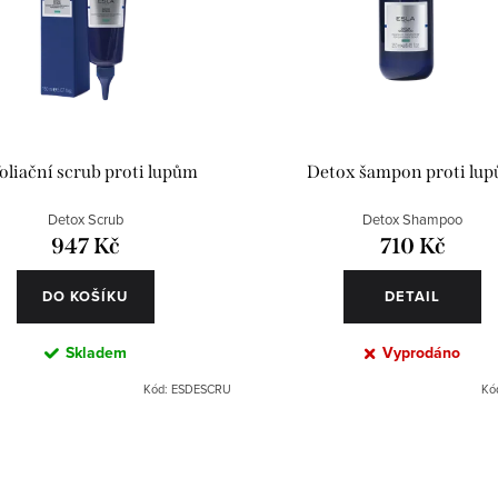
oliační scrub proti lupům
Detox šampon proti lu
Detox Scrub
Detox Shampoo
947 Kč
710 Kč
DO KOŠÍKU
DETAIL
Skladem
Vyprodáno
Kód:
ESDESCRU
Kó