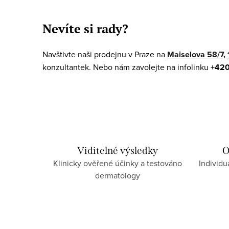
O
v
Nevíte si rady?
l
á
Navštivte naši prodejnu v Praze na
Maiselova 58/7, 
d
konzultantek. Nebo nám zavolejte na infolinku
+420
a
c
í
p
r
Viditelné výsledky
O
Klinicky ověřené účinky a testováno
Individu
v
dermatology
k
y
v