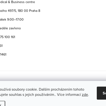
dical & Business centre
ého 497/5, 180 00 Praha 8
Pátek 9:00–17:00
eděle zavřeno
775 100 161
61
71461
oužívá soubory cookie. Dalším procházením tohoto
S
jete souhlas s jejich používáním.. Více informací
zde
.
í