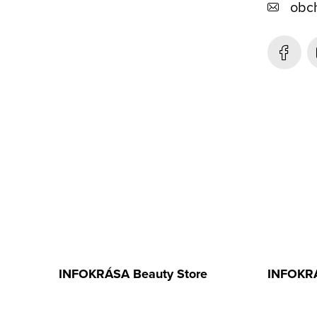
obc
a
t
í
INFOKRÁSA Beauty Store
INFOKRÁ