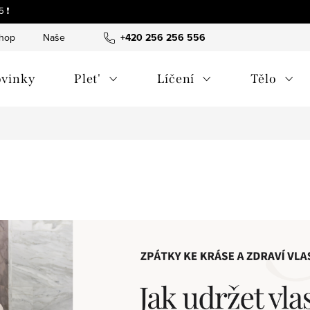
 ❗
shop
Naše tipy a příběhy
+420 256 256 556
O nás
Často kladené otázky
vinky
Plet'
Líčení
Tělo