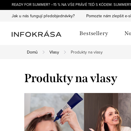
Přejít
READY FOR SUMMER? –15 % NA VŠE PRÁVĚ TEĎ S KÓDEM: SUMMER15
na
Jak u nás fungují předobjednávky?
Pomozte nám zlepšit e-
obsah
Bestsellery
No
Domů
Vlasy
Produkty na vlasy
Produkty na vlasy