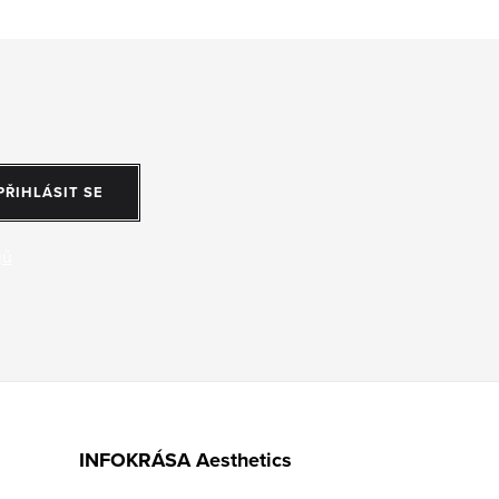
PŘIHLÁSIT SE
jů
INFOKRÁSA Aesthetics