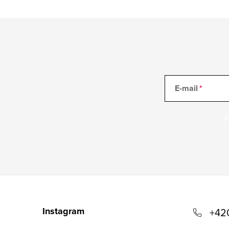
ý
p
i
s
u
E-mail
V
Z
á
Instagram
+42
p