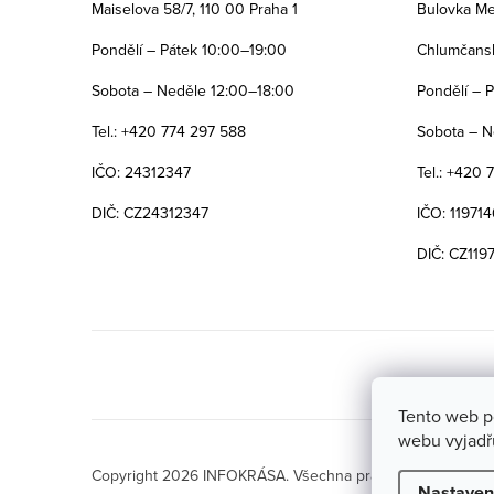
Maiselova 58/7, 110 00 Praha 1
Bulovka Me
Pondělí – Pátek 10:00–19:00
Chlumčansk
Sobota – Neděle 12:00–18:00
Pondělí – 
Tel.: +420 774 297 588
Sobota – N
IČO: 24312347
Tel.: +420 
DIČ: CZ24312347
IČO: 119714
DIČ: CZ119
Tento web p
webu vyjadřu
Copyright 2026
INFOKRÁSA
. Všechna práva vyhrazena.
Nastaven