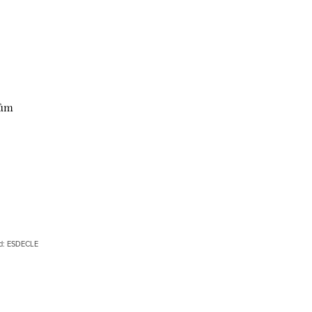
pům
d:
ESDECLE