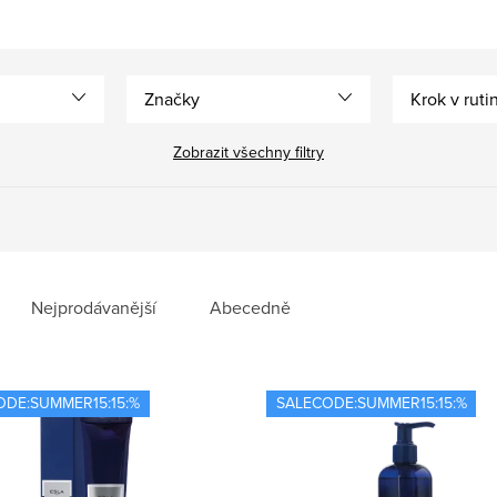
Značky
Krok v ruti
Zobrazit všechny filtry
Nejprodávanější
Abecedně
ODE:SUMMER15:15:%
SALECODE:SUMMER15:15:%