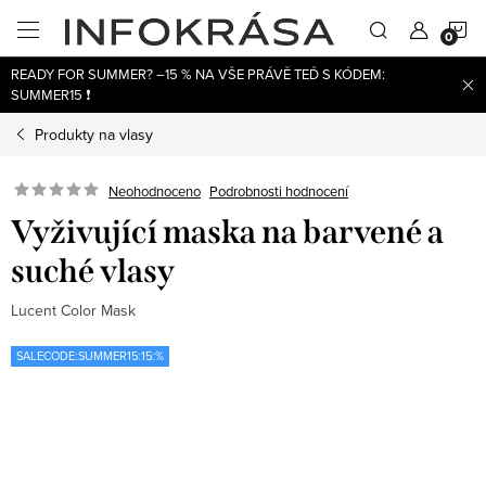
Přejít
N
na
obsah
READY FOR SUMMER? –15 % NA VŠE PRÁVĚ TEĎ S KÓDEM:
K
SUMMER15 ❗
Produkty na vlasy
Neohodnoceno
Podrobnosti hodnocení
Vyživující maska na barvené a
suché vlasy
Lucent Color Mask
SALECODE:SUMMER15:15:%