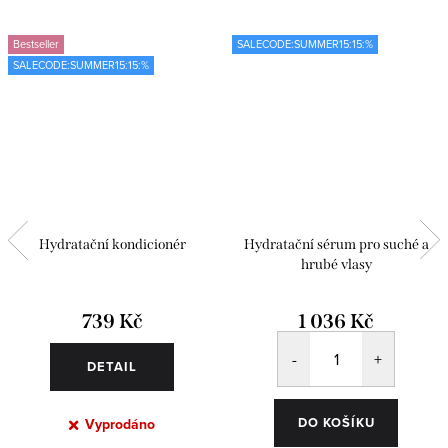
Bestseller
SALECODE:SUMMER15:15:%
SALECODE:SUMMER15:15:%
Hydratační kondicionér
Hydratační sérum pro suché a
hrubé vlasy
739 Kč
1 036 Kč
DETAIL
DO KOŠÍKU
Vyprodáno