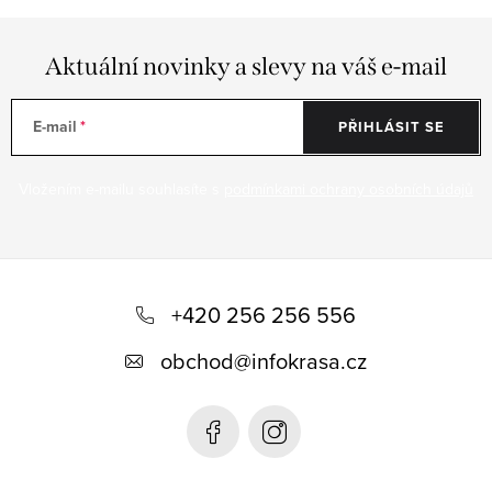
Aktuální novinky a slevy na váš e-mail
E-mail
PŘIHLÁSIT SE
Vložením e-mailu souhlasíte s
podmínkami ochrany osobních údajů
Z
á
+420 256 256 556
p
obchod
@
infokrasa.cz
a
t
í