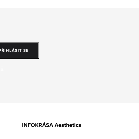
PŘIHLÁSIT SE
jů
INFOKRÁSA Aesthetics