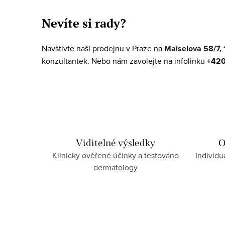
v
Nevíte si rady?
l
á
Navštivte naši prodejnu v Praze na
Maiselova 58/7, 
d
konzultantek. Nebo nám zavolejte na infolinku
+420
a
c
í
p
r
Viditelné výsledky
O
Klinicky ověřené účinky a testováno
Individu
v
dermatology
k
y
v
ý