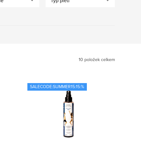
ně
Typ pleti
10
položek celkem
SALECODE:SUMMER15:15:%