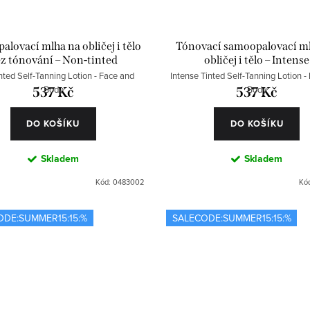
lovací mlha na obličej i tělo
Tónovací samoopalovací m
z tónování – Non-tinted
obličej i tělo – Intense
ted Self-Tanning Lotion - Face and
Intense Tinted Self-Tanning Lotion -
Body
Body
537 Kč
537 Kč
DO KOŠÍKU
DO KOŠÍKU
Skladem
Skladem
Kód:
0483002
Kó
ODE:SUMMER15:15:%
SALECODE:SUMMER15:15:%