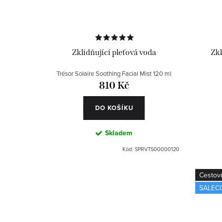
Zklidňující pleťová voda
Zkl
Trésor Solaire Soothing Facial Mist 120 ml
810 Kč
DO KOŠÍKU
Skladem
Kód:
SPRVTS00000120
Cestovn
SALEC