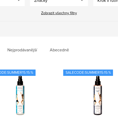
Značky
Krok v ruti
Zobrazit všechny filtry
Nejprodávanější
Abecedně
ODE:SUMMER15:15:%
SALECODE:SUMMER15:15:%