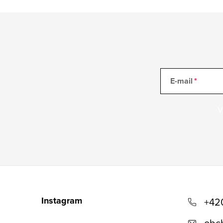
p
i
s
u
E-mail
V
Z
á
Instagram
+42
p
obc