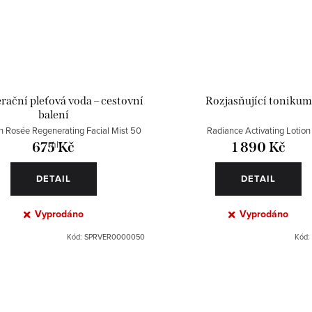
ační pleťová voda – cestovní
Rozjasňující tonikum
balení
n Rosée Regenerating Facial Mist 50
Radiance Activating Lotion
ml
675 Kč
1 890 Kč
DETAIL
DETAIL
Vyprodáno
Vyprodáno
Kód:
SPRVER0000050
Kód: