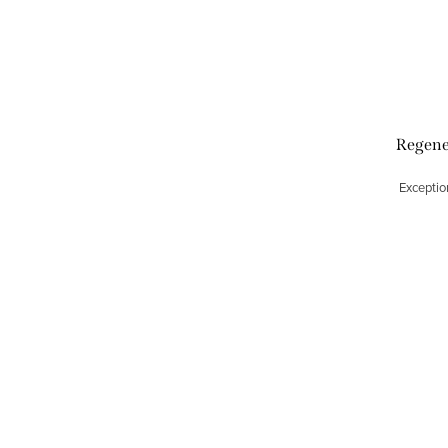
Regener
Exceptio
O