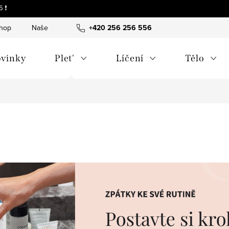
 ❗
shop
Naše tipy a příběhy
+420 256 256 556
O nás
Často kladené otázky
vinky
Plet'
Líčení
Tělo