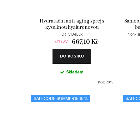
d
r
u
o
Hydratační anti-aging sprej s
Samoopa
kyselinou hyaluronovou
be
k
d
Daily DeLux
Non-Tin
t
u
667,10 Kč
953 Kč
ů
k
DO KOŠÍKU
t
Skladem
ů
Kód:
7015
SALECODE:SUMMER15:15:%
SALEC