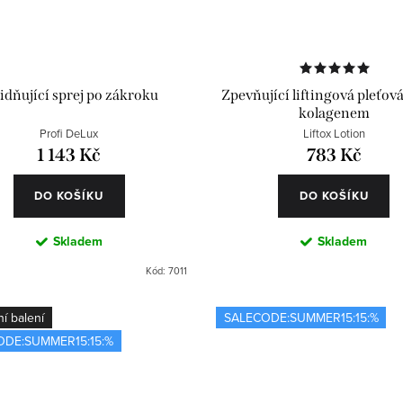
idňující sprej po zákroku
Zpevňující liftingová pleťová
kolagenem
Profi DeLux
Liftox Lotion
1 143 Kč
783 Kč
DO KOŠÍKU
DO KOŠÍKU
Skladem
Skladem
Kód:
7011
í balení
SALECODE:SUMMER15:15:%
ODE:SUMMER15:15:%