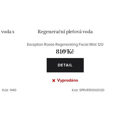
 voda s
Regenerační pleťová voda
Exception Rosée Regenerating Facial Mist 120
ml
810 Kč
DETAIL
Vyprodáno
Kód:
1440
Kód:
SPRVER0000120