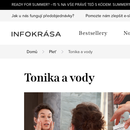
Přejít
READY FOR SUMMER? –15 % NA VŠE PRÁVĚ TEĎ S KÓDEM: SUMMER15
na
Jak u nás fungují předobjednávky?
Pomozte nám zlepšit e-
obsah
Bestsellery
No
Domů
Plet'
Tonika a vody
Tonika a vody