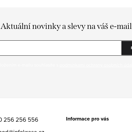
Aktuální novinky a slevy na váš e-mail
ložením e-mailu souhlasíte s
podmínkami ochrany osobních úda
Informace pro vás
0 256 256 556
hod
@
infokrasa.cz