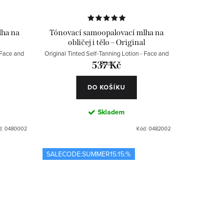
lha na
Tónovací samoopalovací mlha na
obličej i tělo – Original
 Face and
Original Tinted Self-Tanning Lotion - Face and
Body
537 Kč
DO KOŠÍKU
Skladem
d:
0480002
Kód:
0482002
SALECODE:SUMMER15:15:%