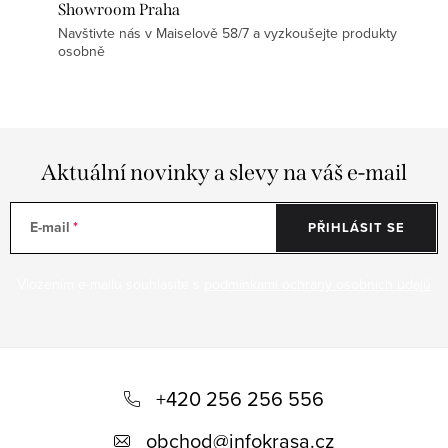
Showroom Praha
Navštivte nás v Maiselově 58/7 a vyzkoušejte produkty
osobně
Aktuální novinky a slevy na váš e-mail
E-mail
PŘIHLÁSIT SE
Vložením e-mailu souhlasíte s
podmínkami ochrany osobních údajů
Z
á
+420 256 256 556
p
obchod
@
infokrasa.cz