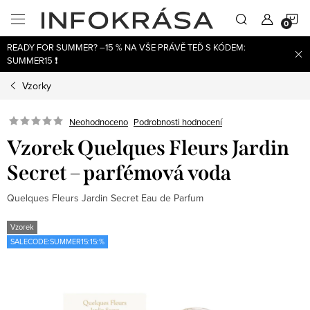
Přejít
N
na
obsah
READY FOR SUMMER? –15 % NA VŠE PRÁVĚ TEĎ S KÓDEM:
K
SUMMER15 ❗
Vzorky
Neohodnoceno
Podrobnosti hodnocení
Vzorek Quelques Fleurs Jardin
Secret – parfémová voda
Quelques Fleurs Jardin Secret Eau de Parfum
Vzorek
SALECODE:SUMMER15:15:%