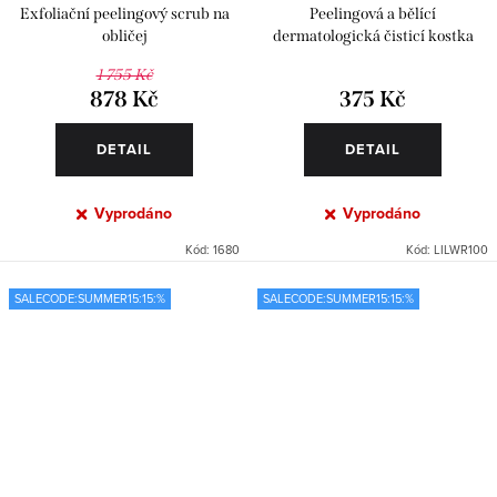
Exfoliační peelingový scrub na
Peelingová a bělící
obličej
dermatologická čisticí kostka
1 755 Kč
878 Kč
375 Kč
DETAIL
DETAIL
Vyprodáno
Vyprodáno
Kód:
1680
Kód:
LILWR100
SALECODE:SUMMER15:15:%
SALECODE:SUMMER15:15:%