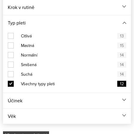
Krok v rutině
Typ pleti
Citlivá
13
Mastná
15
Normální
14
Smíšená
14
Suchá
14
Všechny typy pleti
12
Účinek
Věk