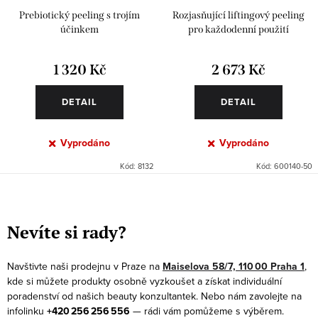
Prebiotický peeling s trojím
Rozjasňující liftingový peeling
účinkem
pro každodenní použití
1 320 Kč
2 673 Kč
DETAIL
DETAIL
Vyprodáno
Vyprodáno
Kód:
8132
Kód:
600140-50
O
v
Nevíte si rady?
l
á
Navštivte naši prodejnu v Praze na
Maiselova 58/7, 110 00 Praha 1
,
d
kde si můžete produkty osobně vyzkoušet a získat individuální
a
poradenství od našich beauty konzultantek. Nebo nám zavolejte na
infolinku
+420 256 256 556
— rádi vám pomůžeme s výběrem.
c