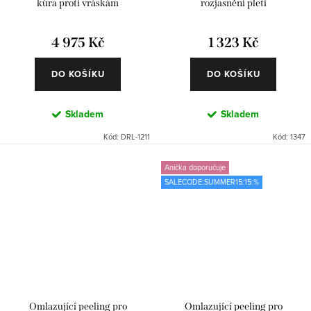
kúra proti vráskám
rozjasnění pleti
4 975 Kč
1 323 Kč
DO KOŠÍKU
DO KOŠÍKU
Skladem
Skladem
Kód:
DRL-1211
Kód:
1347
Anička doporučuje
SALECODE:SUMMER15:15:%
Omlazující peeling pro
Omlazující peeling pro