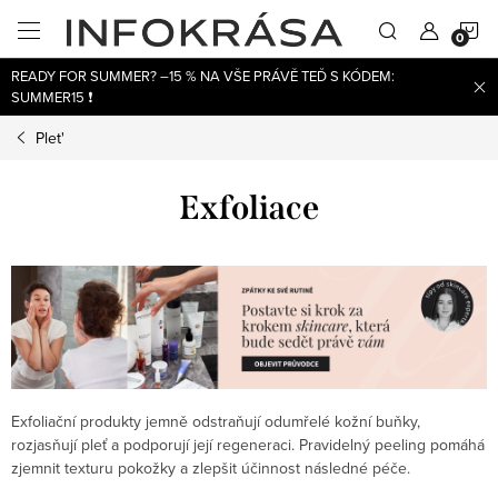
Přejít
N
na
obsah
READY FOR SUMMER? –15 % NA VŠE PRÁVĚ TEĎ S KÓDEM:
K
SUMMER15 ❗
Plet'
Exfoliace
Exfoliační produkty jemně odstraňují odumřelé kožní buňky,
rozjasňují pleť a podporují její regeneraci. Pravidelný peeling pomáhá
zjemnit texturu pokožky a zlepšit účinnost následné péče.