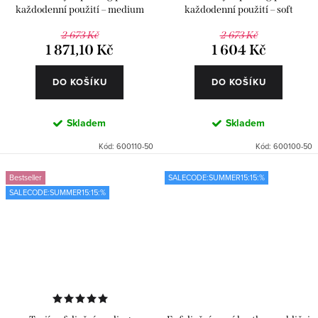
každodenní použití – medium
každodenní použití – soft
2 673 Kč
2 673 Kč
1 871,10 Kč
1 604 Kč
DO KOŠÍKU
DO KOŠÍKU
Skladem
Skladem
Kód:
600110-50
Kód:
600100-50
Bestseller
SALECODE:SUMMER15:15:%
SALECODE:SUMMER15:15:%