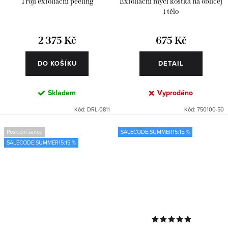
Trojí exfoliační peeling
Exfoliační mycí kostka na obličej
i tělo
2 375 Kč
675 Kč
DO KOŠÍKU
DETAIL
Skladem
Vyprodáno
Kód:
DRL-0811
Kód:
750100-50
Poslední šance
SALECODE:SUMMER15:15:%
SALECODE:SUMMER15:15:%