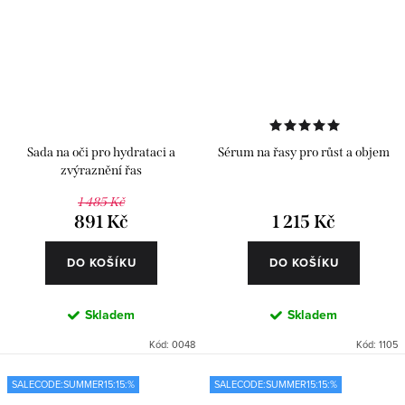
Sada na oči pro hydrataci a
Sérum na řasy pro růst a objem
zvýraznění řas
1 485 Kč
891 Kč
1 215 Kč
DO KOŠÍKU
DO KOŠÍKU
Skladem
Skladem
Kód:
0048
Kód:
1105
SALECODE:SUMMER15:15:%
SALECODE:SUMMER15:15:%