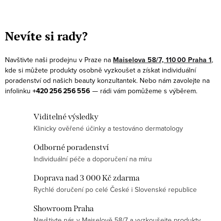
O
v
Nevíte si rady?
l
á
Navštivte naši prodejnu v Praze na
Maiselova 58/7, 110 00 Praha 1
,
d
kde si můžete produkty osobně vyzkoušet a získat individuální
a
poradenství od našich beauty konzultantek. Nebo nám zavolejte na
infolinku
+420 256 256 556
— rádi vám pomůžeme s výběrem.
c
í
Viditelné výsledky
p
Klinicky ověřené účinky a testováno dermatology
r
v
Odborné poradenství
k
Individuální péče a doporučení na míru
y
Doprava nad 3 000 Kč zdarma
v
Rychlé doručení po celé České i Slovenské republice
ý
p
Showroom Praha
Navštivte nás v Maiselově 58/7 a vyzkoušejte produkty