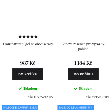
Transparentní gel na obočí a řasy
Vínová řasenka pro výrazný
pohled
987 Kč
1 184 Kč
DO KOŠÍKU
DO KOŠÍKU
Skladem
Skladem
Kód:
BROWLASH400
Kód:
MASCARA430
SALECODE:SUMMER15:15:%
SALECODE:SUMMER15:15:%