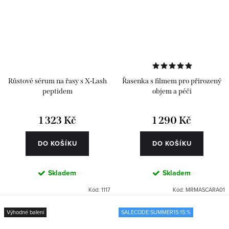
Růstové sérum na řasy s X-Lash
Řasenka s filmem pro přirozený
peptidem
objem a péči
1 323 Kč
1 290 Kč
DO KOŠÍKU
DO KOŠÍKU
Skladem
Skladem
Kód:
1117
Kód:
MRMASCARA01
Výhodné balení
SALECODE:SUMMER15:15:%