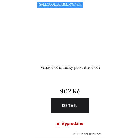
SALECODE:SUMMER15:15:%
Vínové oční linky pro citlivé oči
902 Kč
DETAIL
Vyprodáno
Kód:
EYELINER530