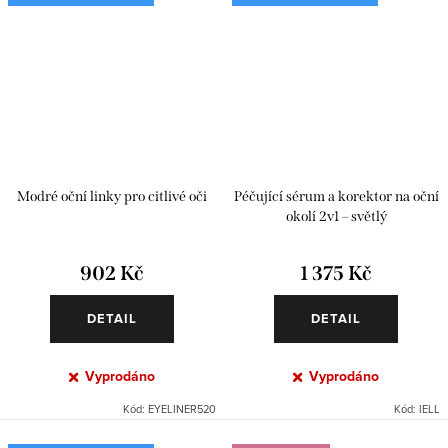
Modré oční linky pro citlivé oči
Péčující sérum a korektor na oční
okolí 2v1 – světlý
902 Kč
1 375 Kč
DETAIL
DETAIL
Vyprodáno
Vyprodáno
Kód:
EYELINER520
Kód:
IELL