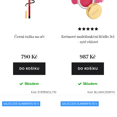
Černá tužka na oči
Krémové multifunkční líčidlo 3v1
– sytě růžové
790 Kč
987 Kč
DO KOŠÍKU
DO KOŠÍKU
Skladem
Skladem
Kód:
EYEPENCIL710
Kód:
BLUSHC210RTG
SALECODE:SUMMER15:15:%
SALECODE:SUMMER15:15:%