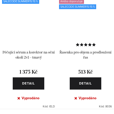
SALECODE:SUMMER15:15:%
Anička doporučuje
SALECODE:SUMMER15:15:%
Péčující sérum a korektor na oční
Řasenka pro objem a prodloužení
okolí 2v1 – tmavý
řas
1 375 Kč
513 Kč
DETAIL
DETAIL
Vyprodáno
Vyprodáno
Kód:
IELD
Kód:
8036