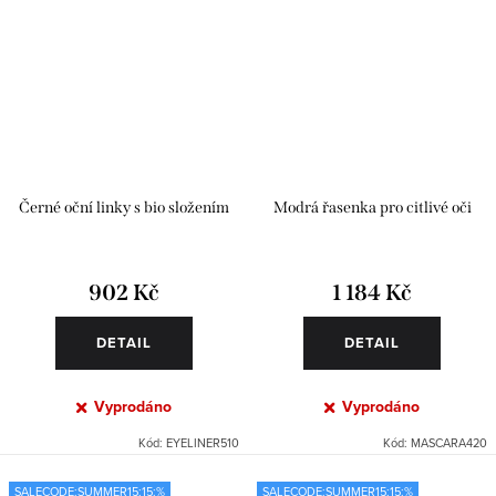
Černé oční linky s bio složením
Modrá řasenka pro citlivé oči
902 Kč
1 184 Kč
DETAIL
DETAIL
Vyprodáno
Vyprodáno
Kód:
EYELINER510
Kód:
MASCARA420
SALECODE:SUMMER15:15:%
SALECODE:SUMMER15:15:%