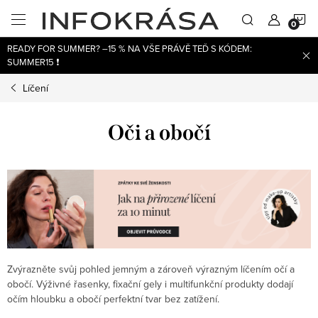
Přejít
N
na
obsah
READY FOR SUMMER? –15 % NA VŠE PRÁVĚ TEĎ S KÓDEM:
K
SUMMER15 ❗
Líčení
Oči a obočí
Zvýrazněte svůj pohled jemným a zároveň výrazným líčením očí a
obočí. Výživné řasenky, fixační gely i multifunkční produkty dodají
očím hloubku a obočí perfektní tvar bez zatížení.