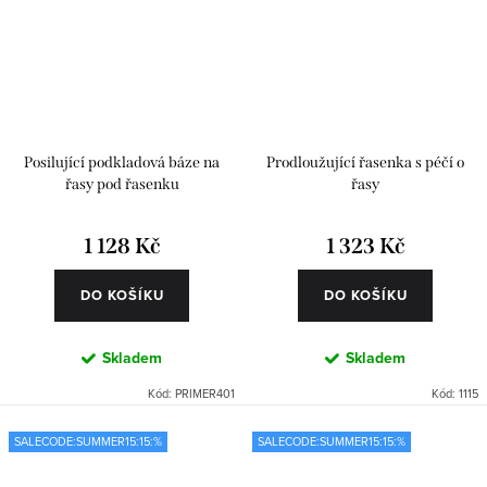
Posilující podkladová báze na
Prodloužující řasenka s péčí o
řasy pod řasenku
řasy
1 128 Kč
1 323 Kč
DO KOŠÍKU
DO KOŠÍKU
Skladem
Skladem
Kód:
PRIMER401
Kód:
1115
SALECODE:SUMMER15:15:%
SALECODE:SUMMER15:15:%