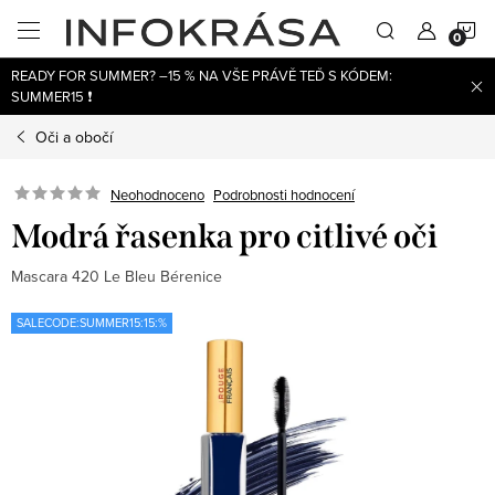
Přejít
N
na
obsah
READY FOR SUMMER? –15 % NA VŠE PRÁVĚ TEĎ S KÓDEM:
K
SUMMER15 ❗
Oči a obočí
Neohodnoceno
Podrobnosti hodnocení
Modrá řasenka pro citlivé oči
Mascara 420 Le Bleu Bérenice
SALECODE:SUMMER15:15:%