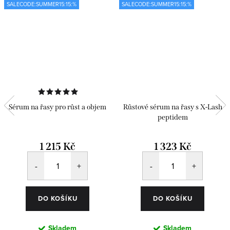
SALECODE:SUMMER15:15:%
SALECODE:SUMMER15:15:%
Sérum na řasy pro růst a objem
Růstové sérum na řasy s X-Lash
peptidem
1 215 Kč
1 323 Kč
DO KOŠÍKU
DO KOŠÍKU
Skladem
Skladem