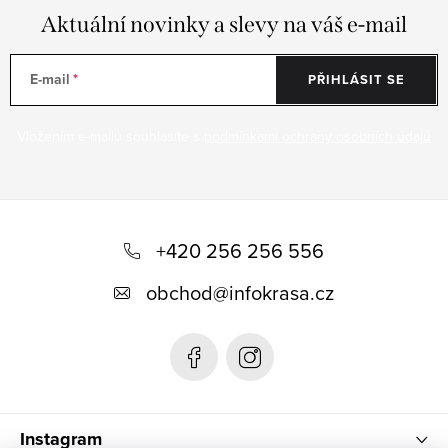
Aktuální novinky a slevy na váš e-mail
E-mail
PŘIHLÁSIT SE
Vložením e-mailu souhlasíte s
podmínkami ochrany osobních údajů
Z
á
+420 256 256 556
p
obchod
@
infokrasa.cz
a
t
í
Instagram