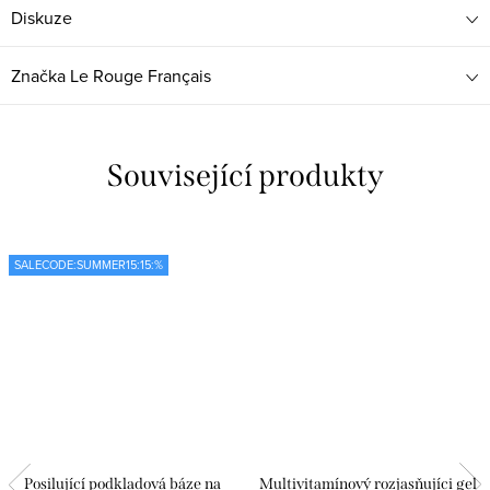
Diskuze
Značka
Le Rouge Français
Související produkty
SALECODE:SUMMER15:15:%
Posilující podkladová báze na
Multivitamínový rozjasňujíci gel