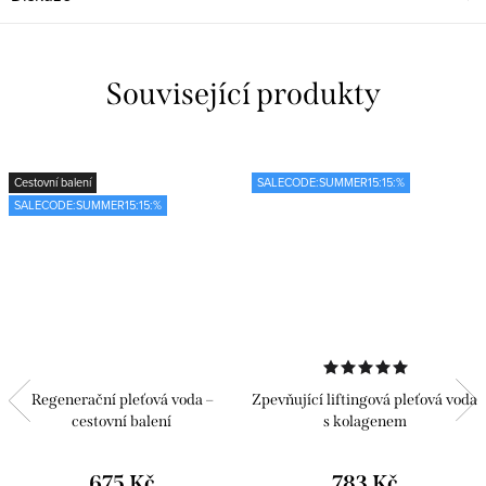
Související produkty
Cestovní balení
SALECODE:SUMMER15:15:%
SALECODE:SUMMER15:15:%
Regenerační pleťová voda –
Zpevňující liftingová pleťová voda
cestovní balení
s kolagenem
675 Kč
783 Kč