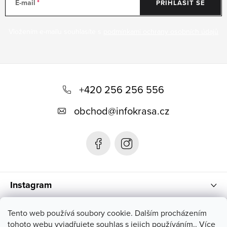
E-mail
PŘIHLÁSIT SE
Vložením e-mailu souhlasíte s
podmínkami ochrany osobních údajů
Z
á
+420 256 256 556
p
obchod
@
infokrasa.cz
a
t
í
Instagram
Informace pro vás
Tento web používá soubory cookie. Dalším procházením
tohoto webu vyjadřujete souhlas s jejich používáním.. Více