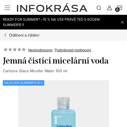
Přejít
N
na
obsah
READY FOR SUMMER? –15 % NA VŠE PRÁVĚ TEĎ S KÓDEM:
K
SUMMER15 ❗
Odlíčení a čištění
Neohodnoceno
Podrobnosti hodnocení
Jemná čistící micelární voda
Carbone Glacé Micellar Water 100 ml
SALECODE:SUMMER15:15:%