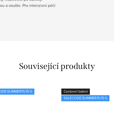
u a osušte. Pro intenzivní péči
Související produkty
ODE:SUMMER15:15:%
Cestovní balení
SALECODE:SUMMER15:15:%