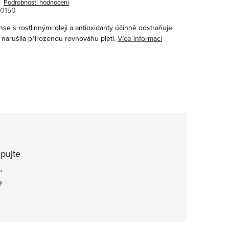
Podrobnosti hodnocení
0150
ense s rostlinnými oleji a antioxidanty účinně odstraňuje
 narušila přirozenou rovnováhu pleti.
Více informací
pujte
,
e