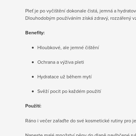
Pleť je po vyčištění dokonale čistá, jemná a hydrato
Dlouhodobým používáním získá zdravý, rozzářený v
Benefity:
Hloubkové, ale jemné čištění
Ochrana a výživa pleti
Hydratace už během mytí
Svěží pocit po každém použití
Použití:
Ráno i večer zařaďte do své kosmetické rutiny pro je
Naneste malé množství pěny do dlaně navlhčené ruky