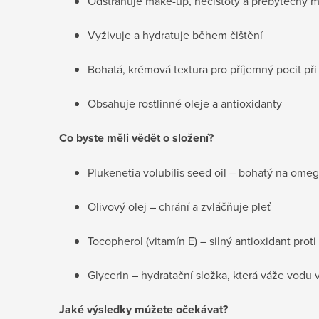
Odstraňuje make-up, nečistoty a přebytečný 
Vyživuje a hydratuje během čištění
Bohatá, krémová textura pro příjemný pocit při
Obsahuje rostlinné oleje a antioxidanty
Co byste měli vědět o složení?
Plukenetia volubilis seed oil – bohatý na omeg
Olivový olej – chrání a zvláčňuje pleť
Tocopherol (vitamín E) – silný antioxidant prot
Glycerin – hydratační složka, která váže vodu
Jaké výsledky můžete očekávat?