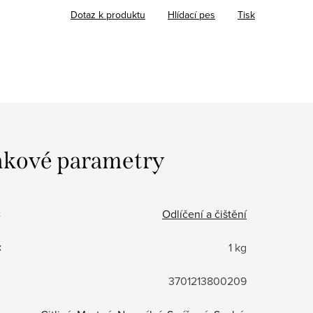
Dotaz k produktu
Hlídací pes
Tisk
kové parametry
:
Odlíčení a čištění
:
1 kg
3701213800209