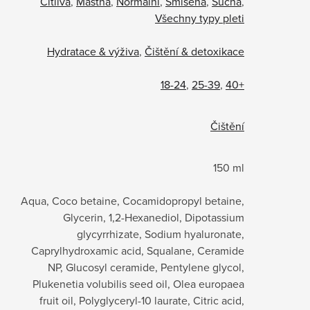
Citlivá
,
Mastná
,
Normální
,
Smíšená
,
Suchá
,
Všechny typy pleti
Hydratace & výživa
,
Čištění & detoxikace
18-24
,
25-39
,
40+
Čištění
150 ml
Aqua, Coco betaine, Cocamidopropyl betaine,
Glycerin, 1,2-Hexanediol, Dipotassium
glycyrrhizate, Sodium hyaluronate,
Caprylhydroxamic acid, Squalane, Ceramide
NP, Glucosyl ceramide, Pentylene glycol,
Plukenetia volubilis seed oil, Olea europaea
fruit oil, Polyglyceryl-10 laurate, Citric acid,