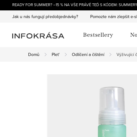
Přejít
READY FOR SUMMER? –15 % NA VŠE PRÁVĚ TEĎ S KÓDEM: SUMMER15
na
Jak u nás fungují předobjednávky?
Pomozte nám zlepšit e-
obsah
Bestsellery
No
Domů
Plet'
Odlíčení a čištění
Výživující 