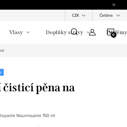
Reklamace
Ochrana osobních údajů
CZK
Všeobecné obchodn
Čeština
NÁKU
Vlasy
Doplňky stravy
Parfém
KOŠÍ
 ml
%
 čisticí pěna na
ttoyante Nourrissante 150 ml