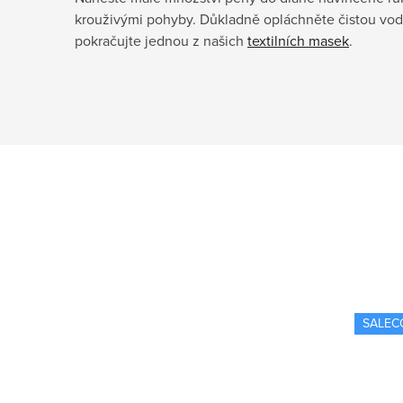
krouživými pohyby. Důkladně opláchněte čistou vodo
pokračujte jednou z našich
textilních masek
.
SALEC