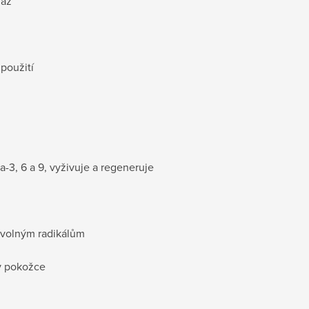
maz
 použití
a-3, 6 a 9, vyživuje a regeneruje
i volným radikálům
 v pokožce