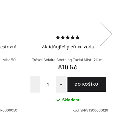
cestovní
Zklidňující pleťová voda
Reg
l Mist 50
Trésor Solaire Soothing Facial Mist 120 ml
Exception 
810 Kč
DO KOŠÍKU
Skladem
ER0000050
Kód:
SPRVTS00000120