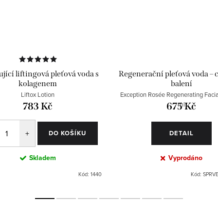
jící liftingová pleťová voda s
Regenerační pleťová voda – 
kolagenem
balení
Liftox Lotion
Exception Rosée Regenerating Facia
ml
783 Kč
675 Kč
DO KOŠÍKU
DETAIL
Skladem
Vyprodáno
Kód:
1440
Kód:
SPRV