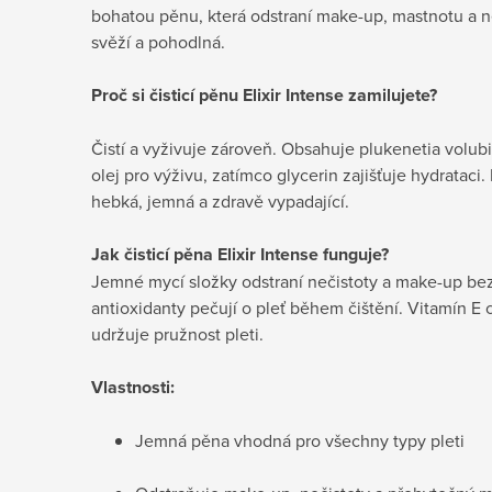
bohatou pěnu, která odstraní make-up, mastnotu a ne
svěží a pohodlná.
Proč si
čisticí pěnu Elixir Intense zamilujete?
Čistí a vyživuje zároveň. Obsahuje plukenetia volubil
olej pro výživu, zatímco glycerin zajišťuje hydrataci.
hebká, jemná a zdravě vypadající.
Jak
čisticí pěna Elixir Intense funguje?
Jemné mycí složky odstraní nečistoty a make-up bez
antioxidanty pečují o pleť během čištění. Vitamín E
udržuje pružnost pleti.
Vlastnosti:
Jemná pěna vhodná pro všechny typy pleti