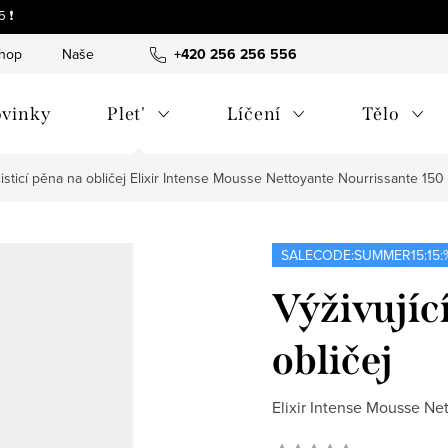
 ❗
shop
Naše tipy a příběhy
+420 256 256 556
O nás
Často kladené otázky
vinky
Plet'
Líčení
Tělo
čisticí pěna na obličej
Elixir Intense Mousse Nettoyante Nourrissante 150
SALECODE:SUMMER15:15:
Výživující
obličej
Elixir Intense Mousse Ne