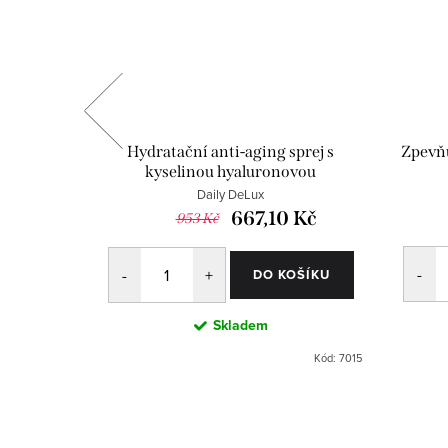
kroku
Hydratační anti-aging sprej s
Zpevňu
kyselinou hyaluronovou
Daily DeLux
667,10 Kč
953 Kč
OŠÍKU
DO KOŠÍKU
Skladem
Kód:
7011
Kód:
7015