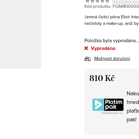
Neohodnoceno
Kód produktu:
FOAMEI0000
Jemná čisticí pěna Elixir Int
nečistoty a make-up, aniž by
Položka byla vyprodána…
Vyprodáno
Možnosti doručení
810 Kč
Měrná
Naku
cena:
hned
plaťt
pak!