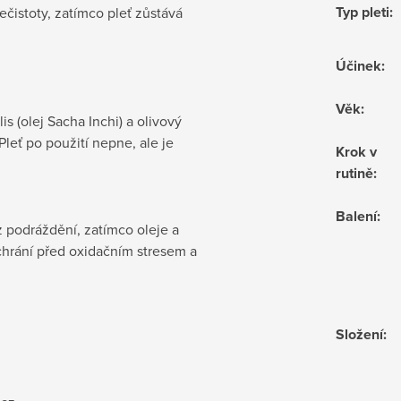
Typ pleti
:
čistoty, zatímco pleť zůstává
Účinek
:
Věk
:
is (olej Sacha Inchi) a olivový
 Pleť po použití nepne, ale je
Krok v
rutině
:
Balení
:
 podráždění, zatímco oleje a
 chrání před oxidačním stresem a
Složení
: