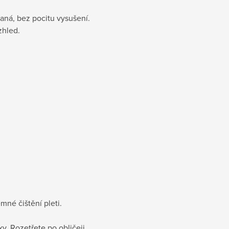
vaná, bez pocitu vysušení.
zhled.
mné čištění pleti.
. Rozetřete po obličeji