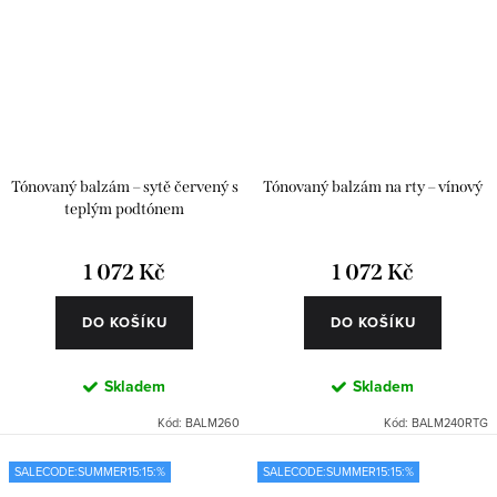
Tónovaný balzám – sytě červený s
Tónovaný balzám na rty – vínový
teplým podtónem
1 072 Kč
1 072 Kč
DO KOŠÍKU
DO KOŠÍKU
Skladem
Skladem
Kód:
BALM260
Kód:
BALM240RTG
SALECODE:SUMMER15:15:%
SALECODE:SUMMER15:15:%