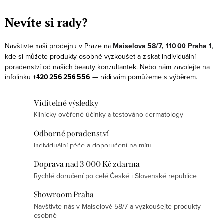
O
v
Nevíte si rady?
l
á
Navštivte naši prodejnu v Praze na
Maiselova 58/7, 110 00 Praha 1
,
d
kde si můžete produkty osobně vyzkoušet a získat individuální
a
poradenství od našich beauty konzultantek. Nebo nám zavolejte na
infolinku
+420 256 256 556
— rádi vám pomůžeme s výběrem.
c
í
Viditelné výsledky
p
Klinicky ověřené účinky a testováno dermatology
r
v
Odborné poradenství
k
Individuální péče a doporučení na míru
y
Doprava nad 3 000 Kč zdarma
v
Rychlé doručení po celé České i Slovenské republice
ý
p
Showroom Praha
Navštivte nás v Maiselově 58/7 a vyzkoušejte produkty
i
osobně