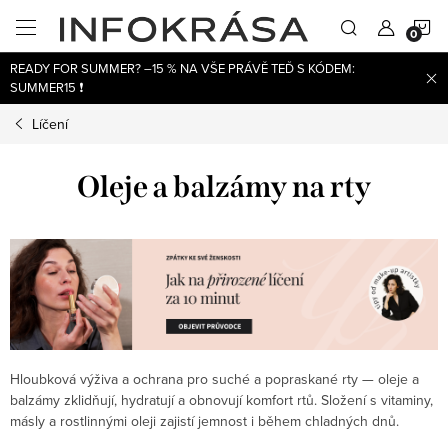
Přejít
N
na
obsah
READY FOR SUMMER? –15 % NA VŠE PRÁVĚ TEĎ S KÓDEM:
K
SUMMER15 ❗
Líčení
Oleje a balzámy na rty
Hloubková výživa a ochrana pro suché a popraskané rty — oleje a
balzámy zklidňují, hydratují a obnovují komfort rtů. Složení s vitaminy,
másly a rostlinnými oleji zajistí jemnost i během chladných dnů.