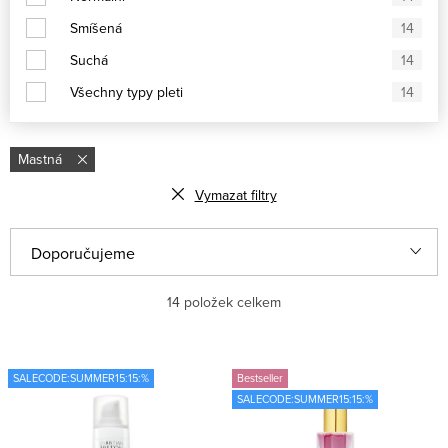
Smíšená
14
Suchá
14
Všechny typy pleti
14
Mastná
Vymazat filtry
V
Ř
Doporučujeme
ý
a
Nejlevnější
14
položek celkem
p
z
i
e
Nejdražší
s
n
SALECODE:SUMMER15:15:%
Bestseller
Nejprodávanější
SALECODE:SUMMER15:15:%
p
í
r
p
Abecedně