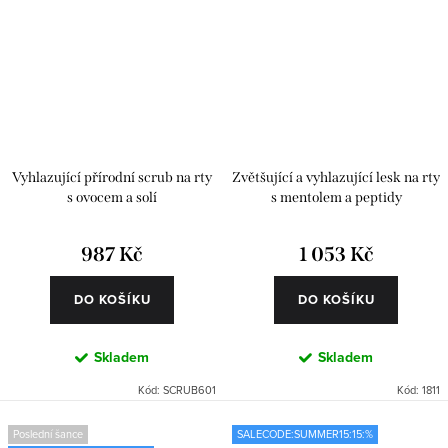
Vyhlazující přírodní scrub na rty
Zvětšující a vyhlazující lesk na rty
s ovocem a solí
s mentolem a peptidy
987 Kč
1 053 Kč
DO KOŠÍKU
DO KOŠÍKU
Skladem
Skladem
Kód:
SCRUB601
Kód:
1811
Poslední šance
SALECODE:SUMMER15:15:%