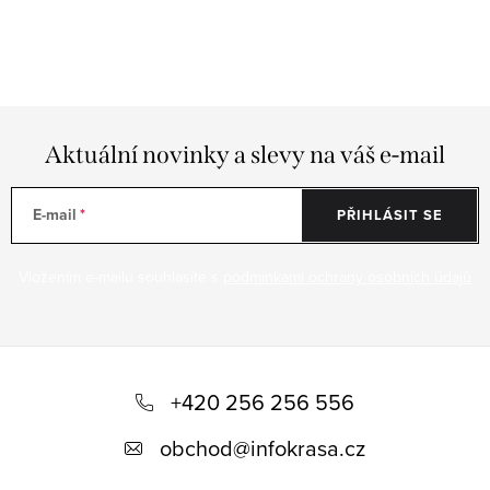
s
u
Aktuální novinky a slevy na váš e-mail
E-mail
PŘIHLÁSIT SE
Vložením e-mailu souhlasíte s
podmínkami ochrany osobních údajů
Z
á
+420 256 256 556
p
obchod
@
infokrasa.cz
a