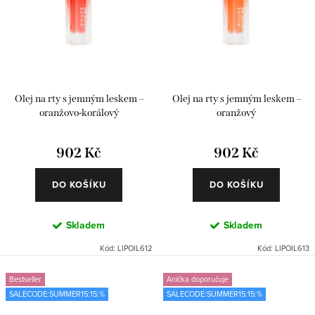
Olej na rty s jemným leskem –
Olej na rty s jemným leskem –
oranžovo-korálový
oranžový
902 Kč
902 Kč
DO KOŠÍKU
DO KOŠÍKU
Skladem
Skladem
Kód:
LIPOIL612
Kód:
LIPOIL613
Bestseller
Anička doporučuje
SALECODE:SUMMER15:15:%
SALECODE:SUMMER15:15:%