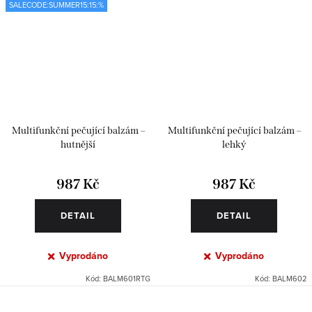
SALECODE:SUMMER15:15:%
Multifunkční pečující balzám –
Multifunkční pečující balzám –
hutnější
lehký
987 Kč
987 Kč
DETAIL
DETAIL
Vyprodáno
Vyprodáno
Kód:
BALM601RTG
Kód:
BALM602