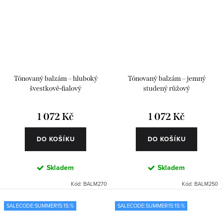
Tónovaný balzám – hluboký
Tónovaný balzám – jemný
švestkově-fialový
studený růžový
1 072 Kč
1 072 Kč
DO KOŠÍKU
DO KOŠÍKU
Skladem
Skladem
Kód:
BALM270
Kód:
BALM250
SALECODE:SUMMER15:15:%
SALECODE:SUMMER15:15:%