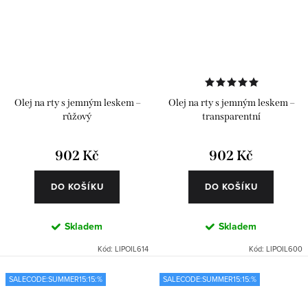
Olej na rty s jemným leskem –
Olej na rty s jemným leskem –
růžový
transparentní
902 Kč
902 Kč
DO KOŠÍKU
DO KOŠÍKU
Skladem
Skladem
Kód:
LIPOIL614
Kód:
LIPOIL600
SALECODE:SUMMER15:15:%
SALECODE:SUMMER15:15:%