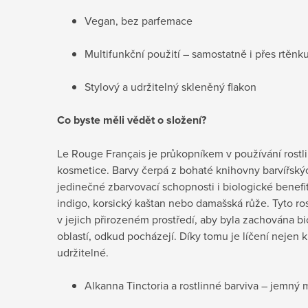
Vegan, bez parfemace
Multifunkční použití – samostatně i přes rtěnk
Stylový a udržitelný skleněný flakon
Co byste měli vědět o složení?
Le Rouge Français je průkopníkem v používání rostl
kosmetice. Barvy čerpá z bohaté knihovny barvířských
jedinečné zbarvovací schopnosti i biologické benefit
indigo, korsický kaštan nebo damašská růže. Tyto ros
v jejich přirozeném prostředí, aby byla zachována bi
oblastí, odkud pocházejí. Díky tomu je líčení nejen kr
udržitelné.
Alkanna Tinctoria a rostlinné barviva – jemný