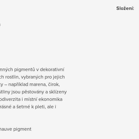
Složení
:
u
inných pigmentů v dekorativní
 rostlin, vybraných pro jejich
y – například marena, čirok,
tliny jsou pěstovány a sklízeny
odiverzita i místní ekonomika
ásné a šetrné k pleti, ale i
 mauve pigment