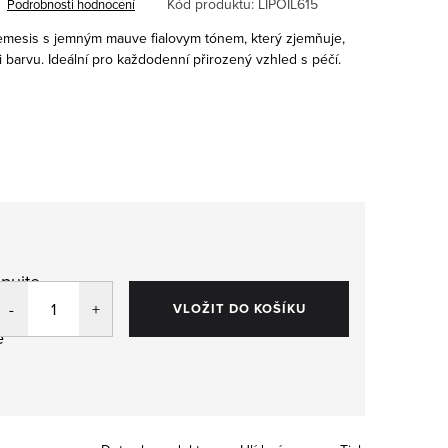
Kód produktu:
LIPOIL615
Podrobnosti hodnocení
 Nemesis s jemným mauve fialovym tónem, který zjemňuje,
i barvu. Ideální pro každodenní přirozený vzhled s péčí.
pujte
,
VLOŽIT DO KOŠÍKU
e