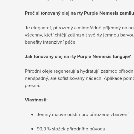
Proč si tónovaný olej na rty
Purple Nemesis zamilu
Je elegantní, přirozený a mimořádně příjemný na noše
všechny, kteří chtějí zdůraznit své rty jemnou barvo
benefity intenzivní péče.
Jak tónovaný olej na rty
Purple Nemesis funguje?
Přírodní oleje regenerují a hydratují, zatímco příro
nenápadný, ale sofistikovaný nádech. Aplikace pomo
přesná.
Vlastnosti:
Jemný mauve odstín pro přirozené zbarvení
99,9 % složek přírodního původu