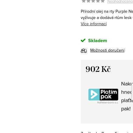
Neohodnoceno
Přírodní olej na rty Purple
vyživuje a dodává rtům lesk 
Více informací
Skladem
Možnosti doručení
902 Kč
Měrná
Naku
cena:
hned
plaťt
pak!