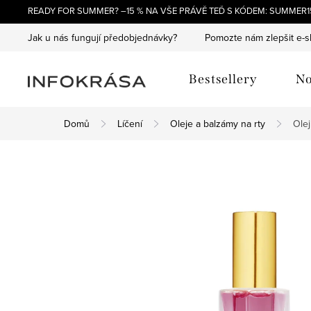
Přejít
READY FOR SUMMER? –15 % NA VŠE PRÁVĚ TEĎ S KÓDEM: SUMMER15
na
Jak u nás fungují předobjednávky?
Pomozte nám zlepšit e-
obsah
Bestsellery
No
Domů
Líčení
Oleje a balzámy na rty
Olej