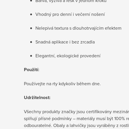
Barva, výživa a lesk v jednom kroku
Vhodný pro denní i večerní nošení
Nelepivá textura s dlouhotrvajícím efektem
Snadná aplikace i bez zrcadla
Elegantní, ekologické provedení
Použití:
Používejte na rty kdykoliv během dne.
Udržitelnost:
Všechny produkty značky jsou certifikovány mezin
splňují přísné podmínky – materiály musí být 100% 
odbouratelné. Obaly a lahvičky jsou vyráběny z rostl