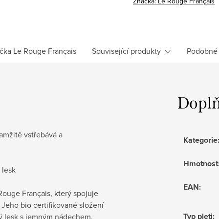
Značka:
Le Rouge Français
čka
Le Rouge Français
Související produkty
Podobné 
Doplň
kamžitě vstřebává a
Kategorie
Hmotnost
 lesk
EAN
:
Rouge Français, který spojuje
Jeho bio certifikované složení
Typ pleti
:
ený lesk s jemným nádechem.