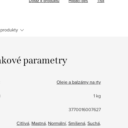
Dotaz k produktu
Hlídací pes
Tisk
produkty
kové parametry
:
Oleje a balzámy na rty
:
1 kg
3770016007627
Citlivá
,
Mastná
,
Normální
,
Smíšená
,
Suchá
,