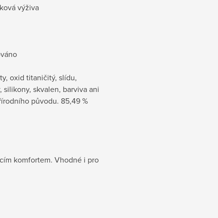
bková výživa
ováno
oxid titaničitý, slídu,
silikony, skvalen, barviva ani
řírodního původu. 85,49 %
jícím komfortem. Vhodné i pro