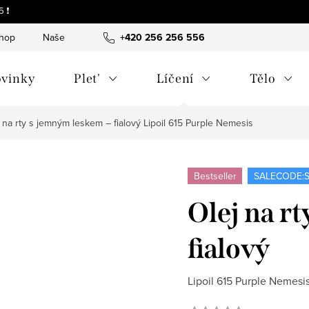
 ❗
shop
Naše tipy a příběhy
+420 256 256 556
O nás
Často kladené otázky
vinky
Plet'
Líčení
Tělo
 na rty s jemným leskem – fialový
Lipoil 615 Purple Nemesis
Bestseller
SALECODE:S
Olej na r
fialový
Lipoil 615 Purple Nemesi