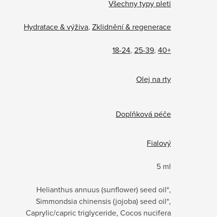
Všechny typy pleti
Hydratace & výživa
,
Zklidnění & regenerace
18-24
,
25-39
,
40+
Olej na rty
Doplňková péče
Fialový
5 ml
Helianthus annuus (sunflower) seed oil*,
Simmondsia chinensis (jojoba) seed oil*,
Caprylic/capric triglyceride, Cocos nucifera