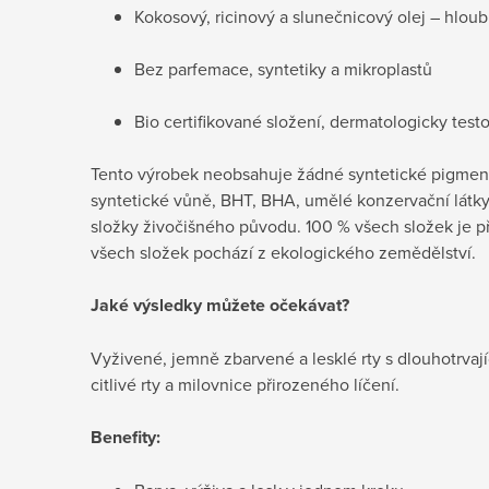
Kokosový, ricinový a slunečnicový olej – hlou
Bez parfemace, syntetiky a mikroplastů
Bio certifikované složení, dermatologicky test
Tento výrobek neobsahuje žádné syntetické pigmenty, 
syntetické vůně, BHT, BHA, umělé konzervační látky, 
složky živočišného původu.
100 % všech složek je p
všech složek pochází z ekologického zemědělství.
Jaké výsledky můžete očekávat?
Vyživené, jemně zbarvené a lesklé rty s dlouhotrva
citlivé rty a milovnice přirozeného líčení.
Benefity: