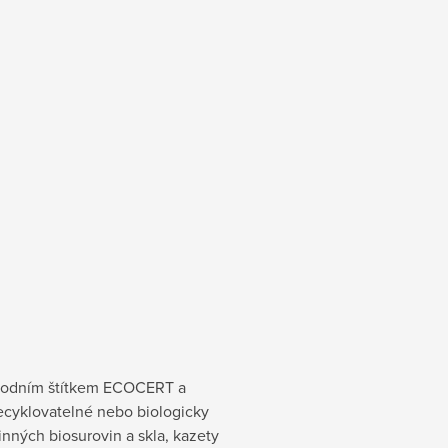
árodním štítkem ECOCERT a
recyklovatelné nebo biologicky
inných biosurovin a skla, kazety