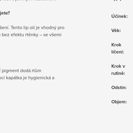
jete?
Účinek
:
ní. Tento lip oil je vhodný pro
Věk
:
u bez efektu rtěnky – se všemi
Krok
líčení
:
Krok v
dní pigment dodá rtům
rutině
:
cí kapátka je hygienická a
Odstín
:
Objem
: