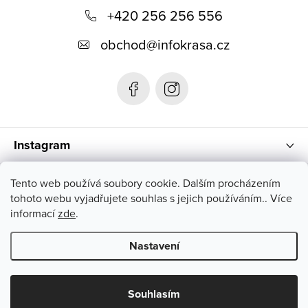
á
+420 256 256 556
p
obchod
@
infokrasa.cz
a
t
í
Instagram
Informace pro vás
Tento web používá soubory cookie. Dalším procházením
tohoto webu vyjadřujete souhlas s jejich používáním.. Více
informací
zde
.
Nastavení
Copyright 2026
INFOKRÁSA
. Všechna práva vyhrazena.
Souhlasím
Vytvořil Shoptet Premium