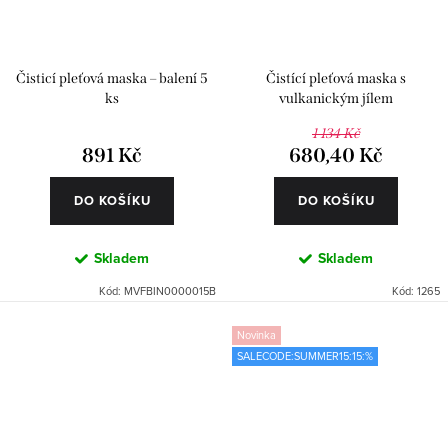
Čisticí pleťová maska – balení 5
Čistící pleťová maska s
ks
vulkanickým jílem
1 134 Kč
891 Kč
680,40 Kč
DO KOŠÍKU
DO KOŠÍKU
Skladem
Skladem
Kód:
MVFBIN0000015B
Kód:
1265
Novinka
SALECODE:SUMMER15:15:%