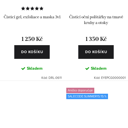
Čisticí gel, exfoliace a maska 3v1
Čistící oční polštářky na tmavé
kruhy a otoky
1 250 Kč
1 350 Kč
DO KOŠÍKU
DO KOŠÍKU
Skladem
Skladem
Kód:
DRL-0611
Kód:
EYEPCG0000001
Anička doporučuje
SALECODE:SUMMER15:15:%