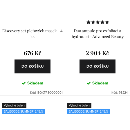
Discovery set pleťových masek – 4
Duo ampule pro exfoliaci a
ks
hydrataci – Advanced Beauty
Pack 24 ks
676 Kč
2 904 Kč
DO KOŠÍKU
DO KOŠÍKU
Skladem
Skladem
Kód:
BOXTRS0000001
Kód:
76224
Výhodné balení
Výhodné balení
SALECODE:SUMMER15:15:%
SALECODE:SUMMER15:15:%