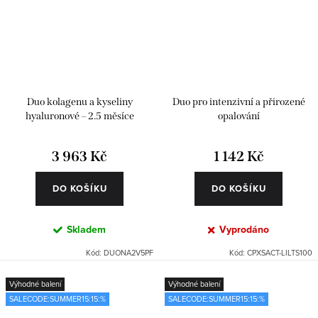
Duo kolagenu a kyseliny
Duo pro intenzivní a přirozené
hyaluronové – 2.5 měsíce
opalování
3 963 Kč
1 142 Kč
DO KOŠÍKU
DO KOŠÍKU
Skladem
Vyprodáno
Kód:
DUONA2V5PF
Kód:
CPXSACT-LILTS100
Výhodné balení
Výhodné balení
SALECODE:SUMMER15:15:%
SALECODE:SUMMER15:15:%