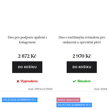
Duo pro podporu opálení s
Duo s rostlinným retinolem pro
kolagenem
omlazení a zpevnění pleti
2 872 Kč
2 970 Kč
DO KOŠÍKU
DO KOŠÍKU
Vyprodáno
Skladem
Kód:
DPCS-LILTS100
Kód:
0094
SALECODE:SUMMER15:15:%
Anička doporučuje
SALECODE:SUMMER15:15:%