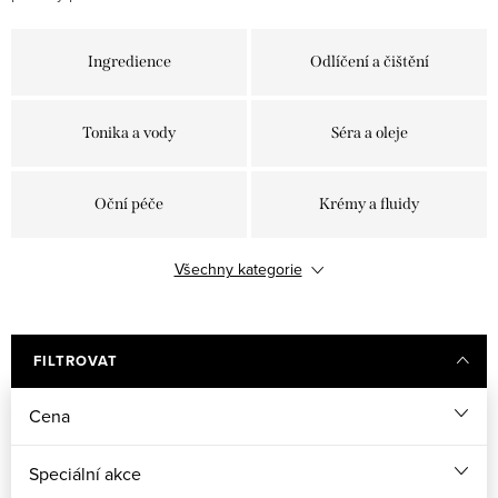
Ingredience
Odlíčení a čištění
Tonika a vody
Séra a oleje
Oční péče
Krémy a fluidy
Všechny kategorie
Pleťové masky
Exfoliace
Péče o rty
SPF a shields
FILTROVAT
Cena
Samoopalování
Přístroje
Speciální akce
Doplňky stravy na pleť
Příslušenství