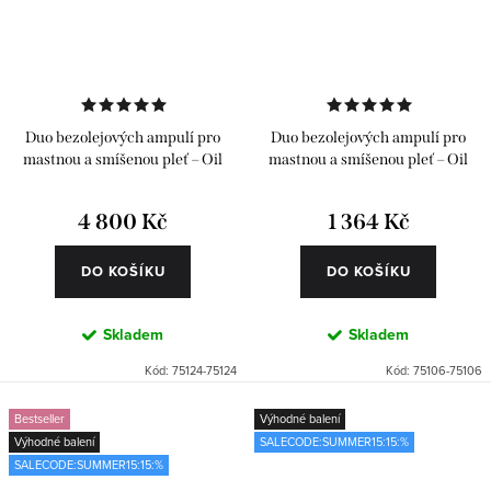
Duo bezolejových ampulí pro
Duo bezolejových ampulí pro
mastnou a smíšenou pleť – Oil
mastnou a smíšenou pleť – Oil
Free 2 x 24 ks
Free 2 x 6 ks
4 800 Kč
1 364 Kč
DO KOŠÍKU
DO KOŠÍKU
Skladem
Skladem
Kód:
75124-75124
Kód:
75106-75106
Bestseller
Výhodné balení
Výhodné balení
SALECODE:SUMMER15:15:%
SALECODE:SUMMER15:15:%