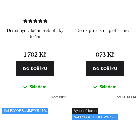
Denní hydratační prebiotický
Detox pro čistou pleť – 1 měsíc
krém
1 782 Kč
873 Kč
DO KOŠÍKU
DO KOŠÍKU
Skladem
Skladem
Kód:
8099
Kód:
DTXPEAU
SALECODE:SUMMER15:15:%
Výhodné balení
SALECODE:SUMMER15:15:%