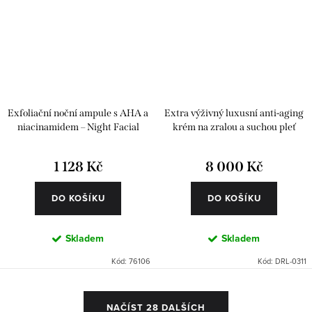
Exfoliační noční ampule s AHA a
Extra výživný luxusní anti-aging
niacinamidem – Night Facial
krém na zralou a suchou pleť
Renewal 6 ks
1 128 Kč
8 000 Kč
DO KOŠÍKU
DO KOŠÍKU
Skladem
Skladem
Kód:
76106
Kód:
DRL-0311
O
NAČÍST 28 DALŠÍCH