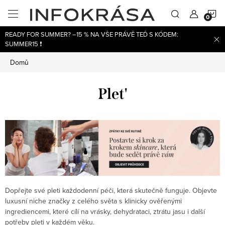
Přejít
N
na
obsah
READY FOR SUMMER? –15 % NA VŠE PRÁVĚ TEĎ S KÓDEM:
K
SUMMER15 ❗
Domů
Plet'
Dopřejte své pleti každodenní péči, která skutečně funguje. Objevte
luxusní niche značky z celého světa s klinicky ověřenými
ingrediencemi, které cílí na vrásky, dehydrataci, ztrátu jasu i další
potřeby pleti v každém věku.