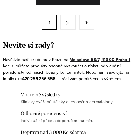
v
l
á
S
1
9
d
t
a
r
c
á
Nevíte si rady?
í
n
p
k
Navštivte naši prodejnu v Praze na
Maiselova 58/7, 110 00 Praha 1
,
r
kde si můžete produkty osobně vyzkoušet a získat individuální
o
v
poradenství od našich beauty konzultantek. Nebo nám zavolejte na
v
infolinku
+420 256 256 556
— rádi vám pomůžeme s výběrem.
k
á
y
n
Viditelné výsledky
v
í
Klinicky ověřené účinky a testováno dermatology
ý
p
Odborné poradenství
i
Individuální péče a doporučení na míru
s
Doprava nad 3 000 Kč zdarma