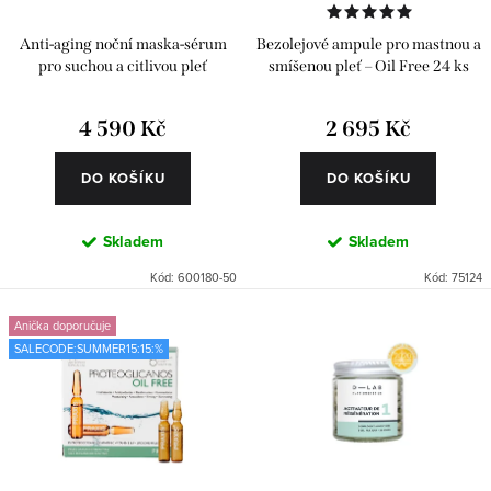
u
d
k
u
Anti-aging noční maska-sérum
Bezolejové ampule pro mastnou a
t
k
pro suchou a citlivou pleť
smíšenou pleť – Oil Free 24 ks
ů
t
4 590 Kč
2 695 Kč
ů
DO KOŠÍKU
DO KOŠÍKU
Skladem
Skladem
Kód:
600180-50
Kód:
75124
Anička doporučuje
SALECODE:SUMMER15:15:%