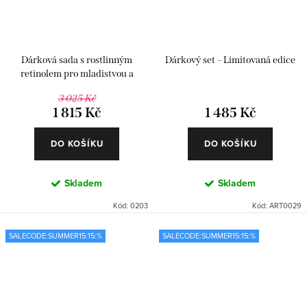
Dárková sada s rostlinným
Dárkový set – Limitovaná edice
retinolem pro mladistvou a
pevnější pleť
3 025 Kč
1 815 Kč
1 485 Kč
DO KOŠÍKU
DO KOŠÍKU
Skladem
Skladem
Kód:
0203
Kód:
ART0029
SALECODE:SUMMER15:15:%
SALECODE:SUMMER15:15:%