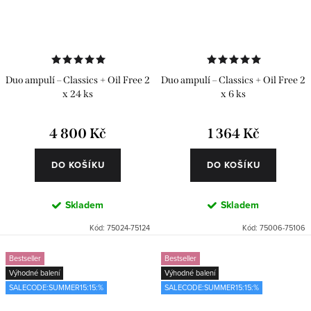
Duo ampulí – Classics + Oil Free 2
Duo ampulí – Classics + Oil Free 2
x 24 ks
x 6 ks
4 800 Kč
1 364 Kč
DO KOŠÍKU
DO KOŠÍKU
Skladem
Skladem
Kód:
75024-75124
Kód:
75006-75106
Bestseller
Bestseller
Výhodné balení
Výhodné balení
SALECODE:SUMMER15:15:%
SALECODE:SUMMER15:15:%