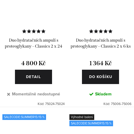
Duo hydratačních ampulí s
Duo hydratačních ampulí s
proteoglykany – Classics 2 x 24
proteoglykany – Classics 2 x 6 ks
ks
4 800 Kč
1 364 Kč
DETAIL
DO KOŠÍKU
Momentálně nedostupné
Skladem
Kód:
75024-75024
Kód:
75006-75006
SALECODE:SUMMER15:15:%
Výhodné balení
SALECODE:SUMMER15:15:%