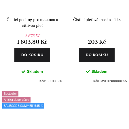
Čisticí peeling pro mastnou a
Čisticí pleťová maska – 1 ks
citlivou pleť
2 673 Kč
1 603,80 Kč
203 Kč
DO KOŠÍKU
DO KOŠÍKU
Skladem
Skladem
Kód:
600130-50
Kód:
MVFBIN0000015S
Bestseller
Anička doporučuje
SALECODE:SUMMER15:15:%