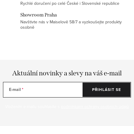
u
Rychlé doručení po celé České i Slovenské republice
Showroom Praha
Navštivte nás v Maiselově 58/7 a vyzkoušejte produkty
osobně
Aktuální novinky a slevy na váš e-mail
E-mail
PŘIHLÁSIT SE
Vložením e-mailu souhlasíte s
podmínkami ochrany osobních údajů
Z