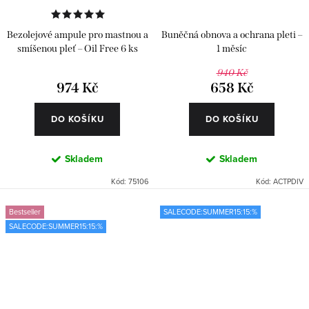
Bezolejové ampule pro mastnou a
Buněčná obnova a ochrana pleti –
smíšenou pleť – Oil Free 6 ks
1 měsíc
940 Kč
974 Kč
658 Kč
DO KOŠÍKU
DO KOŠÍKU
Skladem
Skladem
Kód:
75106
Kód:
ACTPDIV
Bestseller
SALECODE:SUMMER15:15:%
SALECODE:SUMMER15:15:%