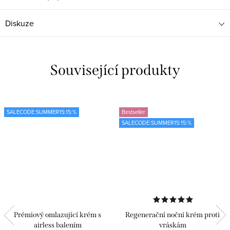
Diskuze
Související produkty
SALECODE:SUMMER15:15:%
Bestseller
SALECODE:SUMMER15:15:%
Prémiový omlazující krém s
Regenerační noční krém proti
airless balením
vráskám