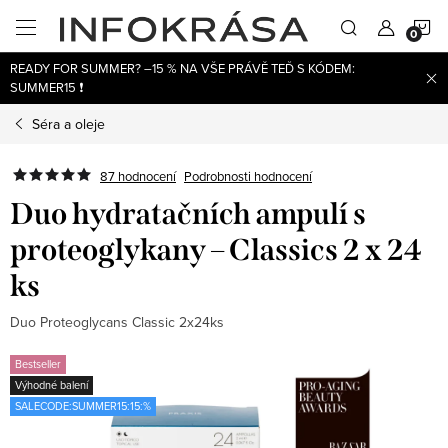
Přejít
N
na
obsah
READY FOR SUMMER? –15 % NA VŠE PRÁVĚ TEĎ S KÓDEM:
K
SUMMER15 ❗
Séra a oleje
87 hodnocení
Podrobnosti hodnocení
Duo hydratačních ampulí s
proteoglykany – Classics 2 x 24
ks
Duo Proteoglycans Classic 2x24ks
Bestseller
Výhodné balení
SALECODE:SUMMER15:15:%