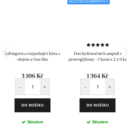
SALECODE:SUMMER15:15:%
Liftingová a rozjasňující kúra s
Duo hydratačních ampulí s
olejem a Gua Sha
proteoglykany – Classics 2 x 6 ks
3 106 Kč
1 364 Kč
DO KOŠÍKU
DO KOŠÍKU
Skladem
Skladem