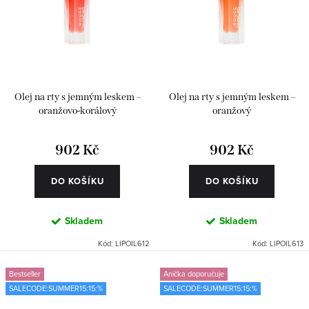
Olej na rty s jemným leskem –
Olej na rty s jemným leskem –
oranžovo-korálový
oranžový
902 Kč
902 Kč
DO KOŠÍKU
DO KOŠÍKU
Skladem
Skladem
Kód:
LIPOIL612
Kód:
LIPOIL613
Bestseller
Anička doporučuje
SALECODE:SUMMER15:15:%
SALECODE:SUMMER15:15:%