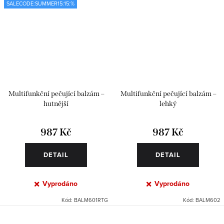
SALECODE:SUMMER15:15:%
Multifunkční pečující balzám –
Multifunkční pečující balzám –
hutnější
lehký
987 Kč
987 Kč
DETAIL
DETAIL
Vyprodáno
Vyprodáno
Kód:
BALM601RTG
Kód:
BALM602