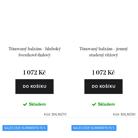
Tónovaný balzám – hluboký
Tónovaný balzám – jemný
švestkově-fialový
studený růžový
1 072 Kč
1 072 Kč
DO KOŠÍKU
DO KOŠÍKU
Skladem
Skladem
Kód:
BALM270
Kód:
BALM250
SALECODE:SUMMER15:15:%
SALECODE:SUMMER15:15:%