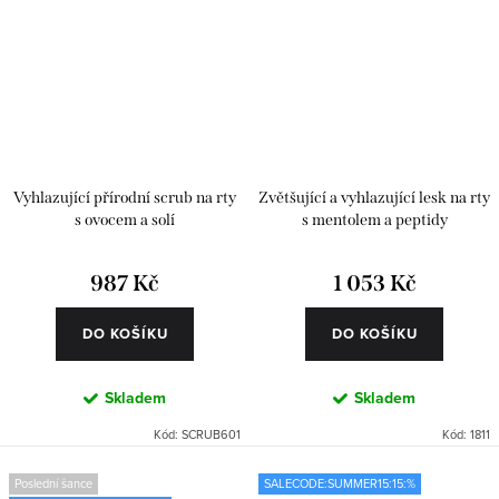
Vyhlazující přírodní scrub na rty
Zvětšující a vyhlazující lesk na rty
s ovocem a solí
s mentolem a peptidy
987 Kč
1 053 Kč
DO KOŠÍKU
DO KOŠÍKU
Skladem
Skladem
Kód:
SCRUB601
Kód:
1811
Poslední šance
SALECODE:SUMMER15:15:%