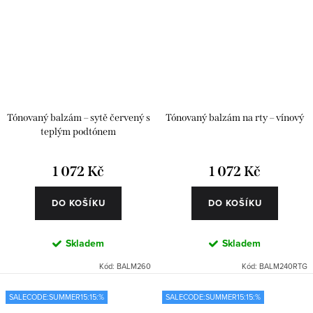
Tónovaný balzám – sytě červený s
Tónovaný balzám na rty – vínový
teplým podtónem
1 072 Kč
1 072 Kč
DO KOŠÍKU
DO KOŠÍKU
Skladem
Skladem
Kód:
BALM260
Kód:
BALM240RTG
SALECODE:SUMMER15:15:%
SALECODE:SUMMER15:15:%