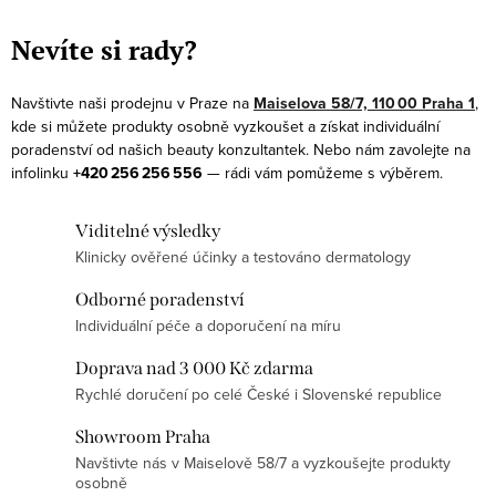
O
v
Nevíte si rady?
l
á
Navštivte naši prodejnu v Praze na
Maiselova 58/7, 110 00 Praha 1
,
d
kde si můžete produkty osobně vyzkoušet a získat individuální
a
poradenství od našich beauty konzultantek. Nebo nám zavolejte na
infolinku
+420 256 256 556
— rádi vám pomůžeme s výběrem.
c
í
Viditelné výsledky
p
Klinicky ověřené účinky a testováno dermatology
r
v
Odborné poradenství
k
Individuální péče a doporučení na míru
y
Doprava nad 3 000 Kč zdarma
v
Rychlé doručení po celé České i Slovenské republice
ý
p
Showroom Praha
Navštivte nás v Maiselově 58/7 a vyzkoušejte produkty
i
osobně