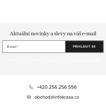
s
u
Aktuální novinky a slevy na váš e-mail
E-mail
PŘIHLÁSIT SE
Vložením e-mailu souhlasíte s
podmínkami ochrany osobních údajů
Z
á
+420 256 256 556
p
obchod
@
infokrasa.cz
a