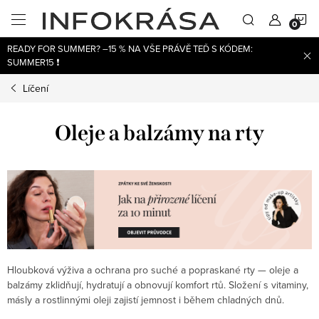
Přejít
N
na
obsah
READY FOR SUMMER? –15 % NA VŠE PRÁVĚ TEĎ S KÓDEM:
K
SUMMER15 ❗
Líčení
Oleje a balzámy na rty
Hloubková výživa a ochrana pro suché a popraskané rty — oleje a
balzámy zklidňují, hydratují a obnovují komfort rtů. Složení s vitaminy,
másly a rostlinnými oleji zajistí jemnost i během chladných dnů.