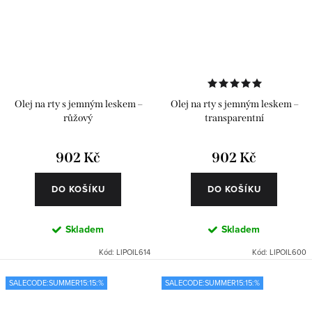
Olej na rty s jemným leskem –
Olej na rty s jemným leskem –
růžový
transparentní
902 Kč
902 Kč
DO KOŠÍKU
DO KOŠÍKU
Skladem
Skladem
Kód:
LIPOIL614
Kód:
LIPOIL600
SALECODE:SUMMER15:15:%
SALECODE:SUMMER15:15:%