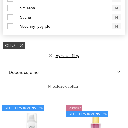
Smíšená
14
Suchá
14
Všechny typy pleti
14
Citlivá
Vymazat filtry
V
Ř
Doporučujeme
ý
a
Nejlevnější
14
položek celkem
p
z
i
e
Nejdražší
s
n
SALECODE:SUMMER15:15:%
Bestseller
Nejprodávanější
SALECODE:SUMMER15:15:%
p
í
r
p
Abecedně