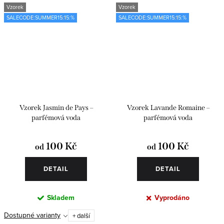
Vzorek
Vzorek
SALECODE:SUMMER15:15:%
SALECODE:SUMMER15:15:%
Vzorek Jasmin de Pays –
Vzorek Lavande Romaine –
parfémová voda
parfémová voda
100 Kč
100 Kč
od
od
DETAIL
DETAIL
Skladem
Vyprodáno
Dostupné varianty
+ další