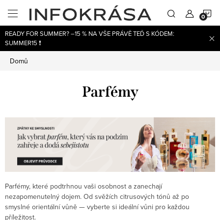
Přejít
N
na
obsah
READY FOR SUMMER? –15 % NA VŠE PRÁVĚ TEĎ S KÓDEM:
K
SUMMER15 ❗
Domů
Parfémy
Parfémy, které podtrhnou vaši osobnost a zanechají
nezapomenutelný dojem. Od svěžích citrusových tónů až po
smyslné orientální vůně — vyberte si ideální vůni pro každou
příležitost.