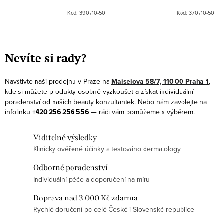
Kód:
390710-50
Kód:
370710-50
O
v
Nevíte si rady?
l
á
Navštivte naši prodejnu v Praze na
Maiselova 58/7, 110 00 Praha 1
,
d
kde si můžete produkty osobně vyzkoušet a získat individuální
a
poradenství od našich beauty konzultantek. Nebo nám zavolejte na
infolinku
+420 256 256 556
— rádi vám pomůžeme s výběrem.
c
í
Viditelné výsledky
p
Klinicky ověřené účinky a testováno dermatology
r
v
Odborné poradenství
k
Individuální péče a doporučení na míru
y
Doprava nad 3 000 Kč zdarma
v
Rychlé doručení po celé České i Slovenské republice
ý