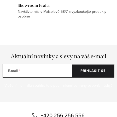
p
Showroom Praha
Navštivte nás v Maiselově 58/7 a vyzkoušejte produkty
i
osobně
s
u
Aktuální novinky a slevy na váš e-mail
E-mail
PŘIHLÁSIT SE
Vložením e-mailu souhlasíte s
podmínkami ochrany osobních údajů
Z
á
+420 256 256 556