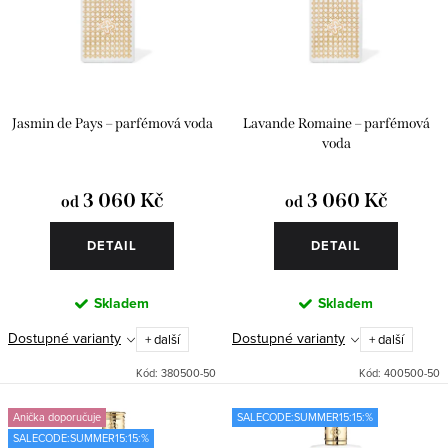
o
r
d
o
u
d
k
u
Jasmin de Pays – parfémová voda
Lavande Romaine – parfémová
t
k
voda
ů
t
3 060 Kč
3 060 Kč
od
od
ů
DETAIL
DETAIL
Skladem
Skladem
Dostupné varianty
Dostupné varianty
+ další
+ další
Kód:
380500-50
Kód:
400500-50
Anička doporučuje
SALECODE:SUMMER15:15:%
SALECODE:SUMMER15:15:%