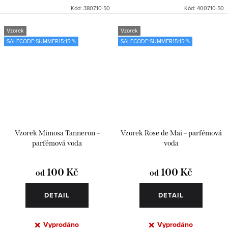
Kód:
380710-50
Kód:
400710-50
Vzorek
Vzorek
SALECODE:SUMMER15:15:%
SALECODE:SUMMER15:15:%
Vzorek Mimosa Tanneron –
Vzorek Rose de Mai – parfémová
parfémová voda
voda
100 Kč
100 Kč
od
od
DETAIL
DETAIL
Vyprodáno
Vyprodáno