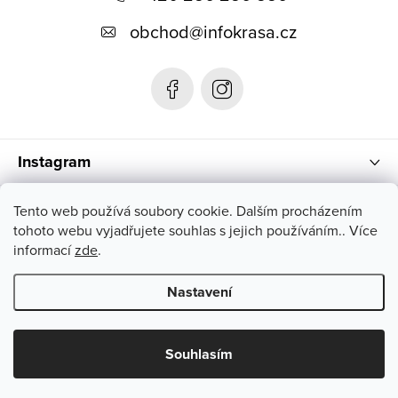
p
obchod
@
infokrasa.cz
a
t
í
Instagram
Informace pro vás
Tento web používá soubory cookie. Dalším procházením
tohoto webu vyjadřujete souhlas s jejich používáním.. Více
informací
zde
.
Nastavení
Copyright 2026
INFOKRÁSA
. Všechna práva vyhrazena.
Souhlasím
Vytvořil Shoptet Premium