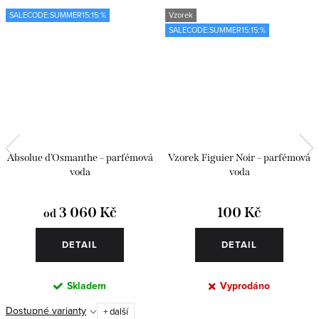
SALECODE:SUMMER15:15:%
Vzorek
SALECODE:SUMMER15:15:%
Absolue d’Osmanthe – parfémová
Vzorek Figuier Noir – parfémová
voda
voda
3 060 Kč
100 Kč
od
DETAIL
DETAIL
Skladem
Vyprodáno
Dostupné varianty
+ další