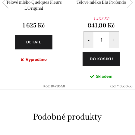
Tělové mléko Quelques Fleurs
Tělové mléko Blu Profondo
L'Original
1 403 Kč
1 625 Kč
841,80 Kč
DETAIL
DO KOŠÍKU
Vyprodáno
Skladem
Kód:
84730-50
Kód:
110500-50