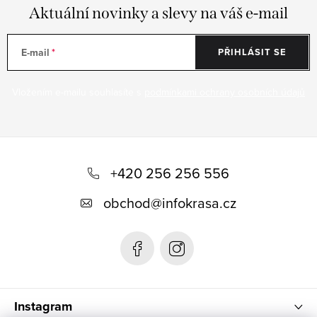
Aktuální novinky a slevy na váš e-mail
E-mail
PŘIHLÁSIT SE
Vložením e-mailu souhlasíte s
podmínkami ochrany osobních údajů
Z
á
+420 256 256 556
p
obchod
@
infokrasa.cz
a
t
í
Instagram