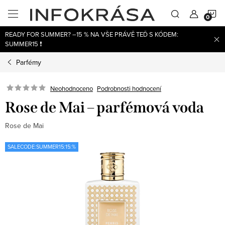
Přejít
N
na
obsah
READY FOR SUMMER? –15 % NA VŠE PRÁVĚ TEĎ S KÓDEM:
K
SUMMER15 ❗
Parfémy
Neohodnoceno
Podrobnosti hodnocení
Rose de Mai – parfémová voda
Rose de Mai
SALECODE:SUMMER15:15:%