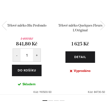
Tělové mléko Blu Profondo
Tělové mléko Quelques Fleurs
L'Original
1 403 Kč
841,80 Kč
1 625 Kč
DETAIL
DO KOŠÍKU
Vyprodáno
Skladem
Kód:
110500-50
Kód:
84730-50