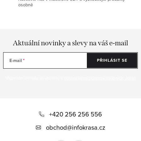
osobně
Aktuální novinky a slevy na váš e-mail
E-mail
PŘIHLÁSIT SE
Vložením e-mailu souhlasíte s
podmínkami ochrany osobních údajů
Z
á
+420 256 256 556
p
obchod
@
infokrasa.cz
a