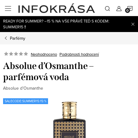
Přejít
N
na
obsah
READY FOR SUMMER? –15 % NA VŠE PRÁVĚ TEĎ S KÓDEM:
K
SUMMER15 ❗
Parfémy
Neohodnoceno
Podrobnosti hodnocení
Absolue d’Osmanthe –
parfémová voda
Absolue d’Osmanthe
SALECODE:SUMMER15:15:%