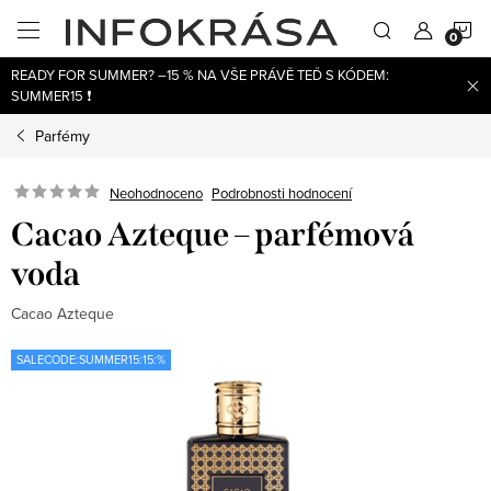
Přejít
N
na
obsah
READY FOR SUMMER? –15 % NA VŠE PRÁVĚ TEĎ S KÓDEM:
K
SUMMER15 ❗
Parfémy
Neohodnoceno
Podrobnosti hodnocení
Cacao Azteque – parfémová
voda
Cacao Azteque
SALECODE:SUMMER15:15:%