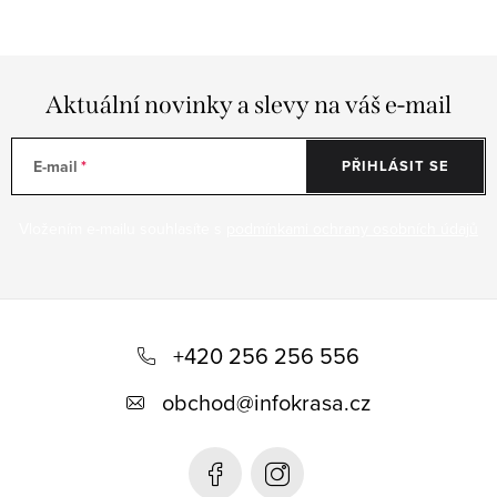
Aktuální novinky a slevy na váš e-mail
E-mail
PŘIHLÁSIT SE
Vložením e-mailu souhlasíte s
podmínkami ochrany osobních údajů
Z
á
+420 256 256 556
p
obchod
@
infokrasa.cz
a
t