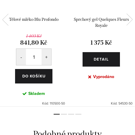
Tělové mléko Blu Profondo
Sprchový gel Quelques Fleurs
Royale
1 403 Kč
841,80 Kč
1 375 Kč
DETAIL
DO KOŠÍKU
Vyprodáno
Skladem
Kód:
110500-50
Kód:
54530-50