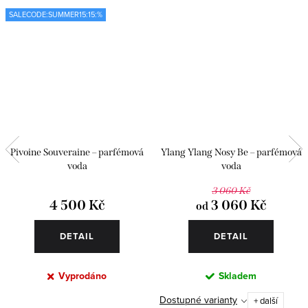
SALECODE:SUMMER15:15:%
Pivoine Souveraine – parfémová
Ylang Ylang Nosy Be – parfémová
voda
voda
3 060 Kč
4 500 Kč
3 060 Kč
od
DETAIL
DETAIL
Vyprodáno
Skladem
Dostupné varianty
+ další