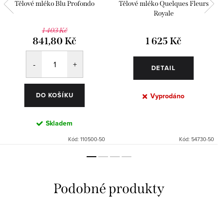
Tělové mléko Blu Profondo
Tělové mléko Quelques Fleurs
Royale
1 403 Kč
841,80 Kč
1 625 Kč
DETAIL
DO KOŠÍKU
Vyprodáno
Skladem
Kód:
110500-50
Kód:
54730-50