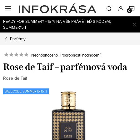
Přejít
N
na
obsah
READY FOR SUMMER? –15 % NA VŠE PRÁVĚ TEĎ S KÓDEM:
K
SUMMER15 ❗
Parfémy
Neohodnoceno
Podrobnosti hodnocení
Rose de Taif – parfémová voda
Rose de Taif
SALECODE:SUMMER15:15:%