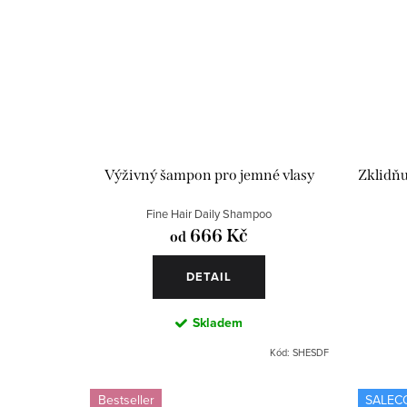
Výživný šampon pro jemné vlasy
Zklidňu
Fine Hair Daily Shampoo
666 Kč
od
DETAIL
Skladem
Kód:
SHESDF
Bestseller
SALEC