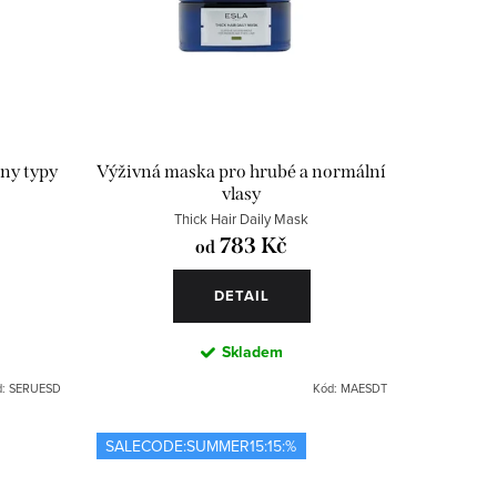
ny typy
Výživná maska pro hrubé a normální
vlasy
Thick Hair Daily Mask
783 Kč
od
DETAIL
Skladem
d:
SERUESD
Kód:
MAESDT
SALECODE:SUMMER15:15:%