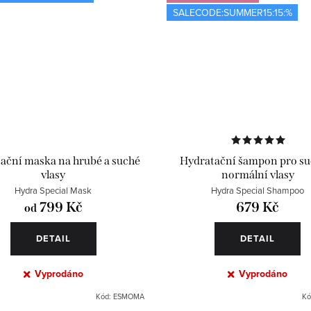
SALECODE:SUMMER15:15:%
ační maska na hrubé a suché
Hydratační šampon pro su
vlasy
normální vlasy
Hydra Special Mask
Hydra Special Shampoo
799 Kč
679 Kč
od
DETAIL
DETAIL
Vyprodáno
Vyprodáno
Kód:
ESMOMA
Kó