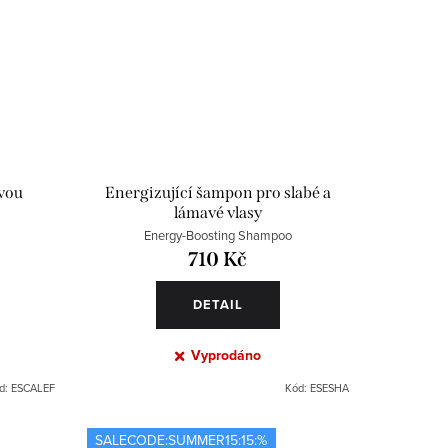
ivou
Energizující šampon pro slabé a
lámavé vlasy
Energy-Boosting Shampoo
710 Kč
DETAIL
Vyprodáno
d:
ESCALEF
Kód:
ESESHA
SALECODE:SUMMER15:15:%