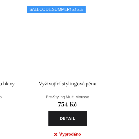
SALECODE:SUMMER15:15:%
u hlavy
Vyživující stylingová pěna
o
Pre-Styling Multi Mousse
754 Kč
DETAIL
Vyprodáno