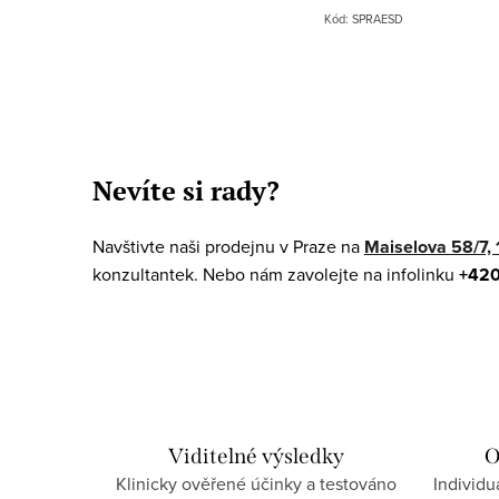
Kód:
SPRAESD
O
v
Nevíte si rady?
l
á
Navštivte naši prodejnu v Praze na
Maiselova 58/7, 
d
konzultantek. Nebo nám zavolejte na infolinku
+420
a
c
í
p
r
Viditelné výsledky
O
Klinicky ověřené účinky a testováno
Individu
v