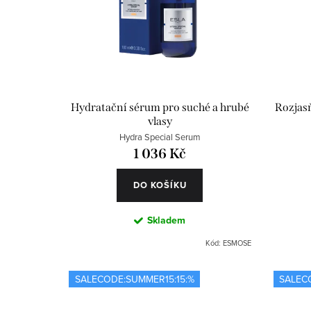
r
í
o
p
d
r
u
o
Hydratační sérum pro suché a hrubé
Rozjasň
vlasy
k
d
Hydra Special Serum
t
u
1 036 Kč
ů
k
DO KOŠÍKU
t
Skladem
ů
Kód:
ESMOSE
SALECODE:SUMMER15:15:%
SALEC