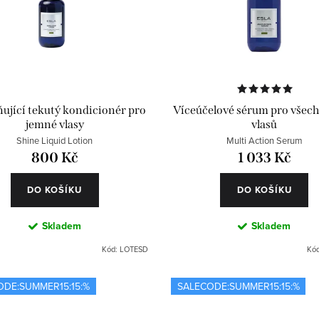
ující tekutý kondicionér pro
Víceúčelové sérum pro všech
jemné vlasy
vlasů
Shine Liquid Lotion
Multi Action Serum
800 Kč
1 033 Kč
DO KOŠÍKU
DO KOŠÍKU
Skladem
Skladem
Kód:
LOTESD
Kó
ODE:SUMMER15:15:%
SALECODE:SUMMER15:15:%