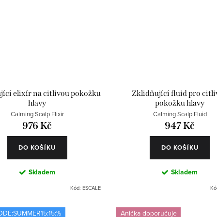
jící elixír na citlivou pokožku
Zklidňující fluid pro citl
hlavy
pokožku hlavy
Calming Scalp Elixir
Calming Scalp Fluid
976 Kč
947 Kč
DO KOŠÍKU
DO KOŠÍKU
Skladem
Skladem
Kód:
ESCALE
Kó
ODE:SUMMER15:15:%
Anička doporučuje