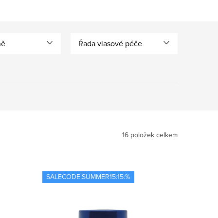
ně
Řada vlasové péče
16
položek celkem
SALECODE:SUMMER15:15:%