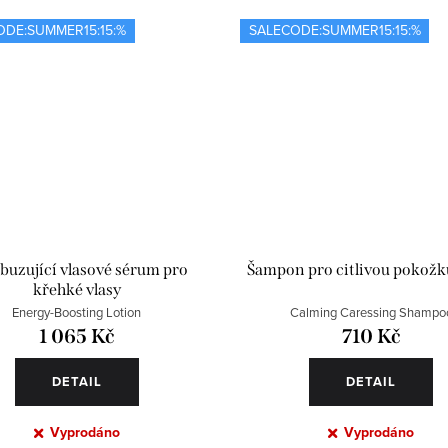
ODE:SUMMER15:15:%
SALECODE:SUMMER15:15:%
buzující vlasové sérum pro
Šampon pro citlivou pokožk
křehké vlasy
Energy-Boosting Lotion
Calming Caressing Shampo
1 065 Kč
710 Kč
DETAIL
DETAIL
Vyprodáno
Vyprodáno