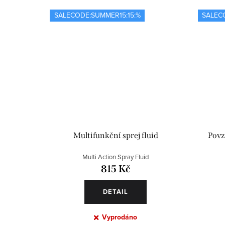
SALECODE:SUMMER15:15:%
SALEC
Multifunkční sprej fluid
Povz
Multi Action Spray Fluid
815 Kč
DETAIL
Vyprodáno