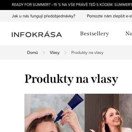
Přejít
READY FOR SUMMER? –15 % NA VŠE PRÁVĚ TEĎ S KÓDEM: SUMMER15
na
Jak u nás fungují předobjednávky?
Pomozte nám zlepšit e-
obsah
Bestsellery
No
Domů
Vlasy
Produkty na vlasy
Produkty na vlasy