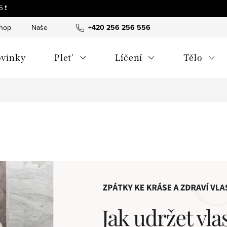
 ❗
shop
Naše tipy a příběhy
+420 256 256 556
O nás
Často kladené otázky
vinky
Plet'
Líčení
Tělo