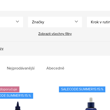
Značky
Krok v ruti
Zobrazit všechny filtry
try
Nejprodávanější
Abecedně
 doporučuje
SALECODE:SUMMER15:15:%
ODE:SUMMER15:15:%