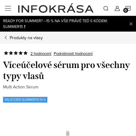
Přejít
N
na
obsah
READY FOR SUMMER? –15 % NA VŠE PRÁVĚ TEĎ S KÓDEM:
K
SUMMER15 ❗
Produkty na vlasy
2 hodnocení
Podrobnosti hodnocení
Víceúčelové sérum pro všechny
typy vlasů
Multi Action Serum
SALECODE:SUMMER15:15:%