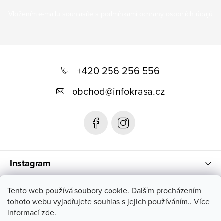
Vložením e-mailu souhlasíte s
podmínkami ochrany osobních údajů
Z
á
+420 256 256 556
p
obchod
@
infokrasa.cz
a
t
í
Instagram
Informace pro vás
Tento web používá soubory cookie. Dalším procházením
tohoto webu vyjadřujete souhlas s jejich používáním.. Více
informací
zde
.