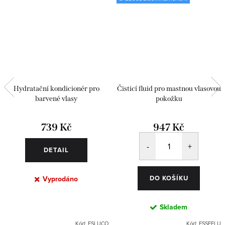
Hydratační kondicionér pro
Čisticí fluid pro mastnou vlasovou
barvené vlasy
pokožku
739 Kč
947 Kč
DETAIL
DO KOŠÍKU
Vyprodáno
Skladem
Kód:
ESLUCO
Kód:
ESSEFLU