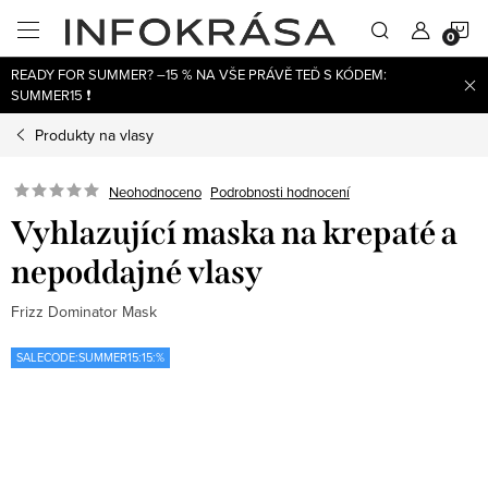
Přejít
N
na
obsah
READY FOR SUMMER? –15 % NA VŠE PRÁVĚ TEĎ S KÓDEM:
K
SUMMER15 ❗
Produkty na vlasy
Neohodnoceno
Podrobnosti hodnocení
Vyhlazující maska na krepaté a
nepoddajné vlasy
Frizz Dominator Mask
SALECODE:SUMMER15:15:%