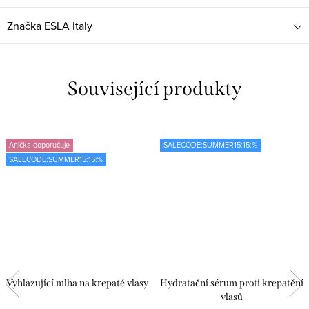
Značka
ESLA Italy
Související produkty
Anička doporučuje
SALECODE:SUMMER15:15:%
SALECODE:SUMMER15:15:%
Vyhlazující mlha na krepaté vlasy
Hydratační sérum proti krepatění
vlasů