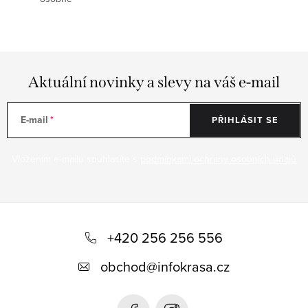
Aktuální novinky a slevy na váš e-mail
E-mail
PŘIHLÁSIT SE
Vložením e-mailu souhlasíte s
podmínkami ochrany osobních údajů
Z
á
+420 256 256 556
p
obchod
@
infokrasa.cz
a
t