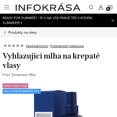
Přejít
N
na
obsah
READY FOR SUMMER? –15 % NA VŠE PRÁVĚ TEĎ S KÓDEM:
K
SUMMER15 ❗
Produkty na vlasy
Neohodnoceno
Podrobnosti hodnocení
Vyhlazující mlha na krepaté
vlasy
Frizz Dominator Mist
Anička doporučuje
SALECODE:SUMMER15:15:%