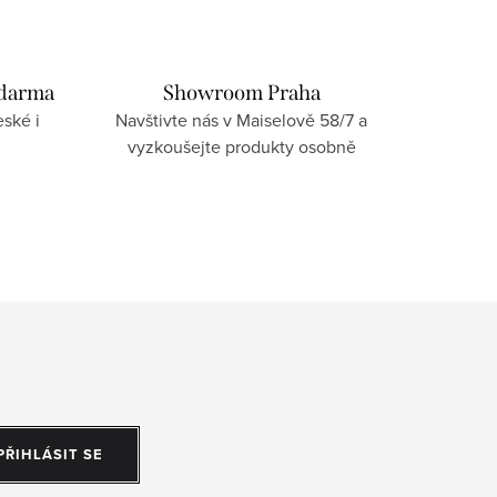
zdarma
Showroom Praha
ské i
Navštivte nás v Maiselově 58/7 a
vyzkoušejte produkty osobně
PŘIHLÁSIT SE