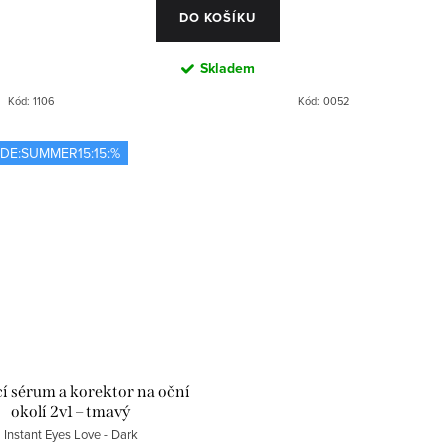
DO KOŠÍKU
Skladem
Kód:
1106
Kód:
0052
DE:SUMMER15:15:%
cí sérum a korektor na oční
okolí 2v1 – tmavý
Instant Eyes Love - Dark