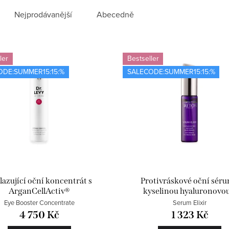
Nejprodávanější
Abecedně
ler
Bestseller
ODE:SUMMER15:15:%
SALECODE:SUMMER15:15:%
azující oční koncentrát s
Protivráskové oční séru
ArganCellActiv®
kyselinou hyaluronovou
Matrixylem
Eye Booster Concentrate
Serum Elixir
4 750 Kč
1 323 Kč