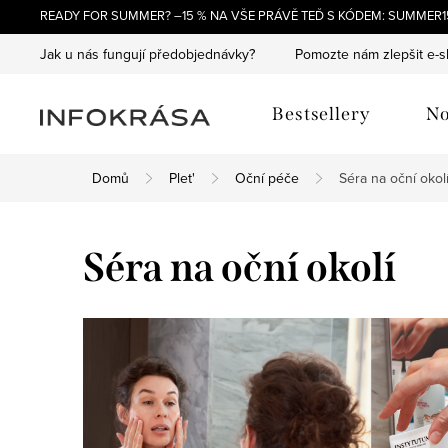
Přejít
READY FOR SUMMER? –15 % NA VŠE PRÁVĚ TEĎ S KÓDEM: SUMMER15
na
Jak u nás fungují předobjednávky?
Pomozte nám zlepšit e-
obsah
Bestsellery
No
Domů
Plet'
Oční péče
Séra na oční okol
Séra na oční okolí