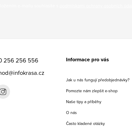
ložením e-mailu souhlasíte s
podmínkami ochrany osobních úda
Informace pro vás
0 256 256 556
hod
@
infokrasa.cz
Jak u nás fungují předobjednávky?
Pomozte nám zlepšit e-shop
Naše tipy a příběhy
O nás
Často kladené otázky