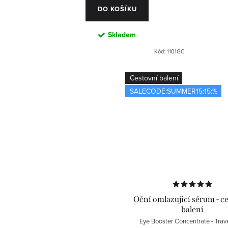
ů
k
DO KOŠÍKU
t
Skladem
ů
Kód:
1101GC
Cestovní balení
SALECODE:SUMMER15:15:%
Oční omlazující sérum - c
balení
Eye Booster Concentrate - Trave