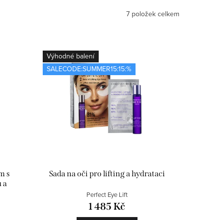
7
položek celkem
Výhodné balení
SALECODE:SUMMER15:15:%
m s
Sada na oči pro lifting a hydrataci
 a
Perfect Eye Lift
1 485 Kč