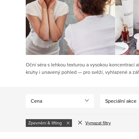
Oční séra s lehkou texturou a vysokou koncentrací ak
kruhy i unavený pohled — pro svěží, vyhlazené a záři
Cena
Speciální akce
Zpevnění & lifting
Vymazat filtry
V