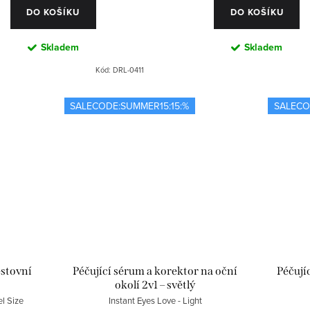
DO KOŠÍKU
DO KOŠÍKU
Skladem
Skladem
Kód:
DRL-0411
SALECODE:SUMMER15:15:%
SALECO
estovní
Péčující sérum a korektor na oční
Péčují
okolí 2v1 – světlý
l Size
Instant Eyes Love - Light