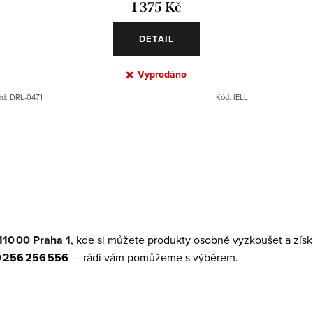
1 375 Kč
DETAIL
Vyprodáno
ód:
DRL-0471
Kód:
IELL
110 00 Praha 1
, kde si můžete produkty osobně vyzkoušet a získ
 256 256 556
— rádi vám pomůžeme s výběrem.