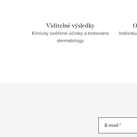
í
p
r
Viditelné výsledky
O
Klinicky ověřené účinky a testováno
Individu
v
dermatology
k
y
v
ý
p
i
s
u
E-mail