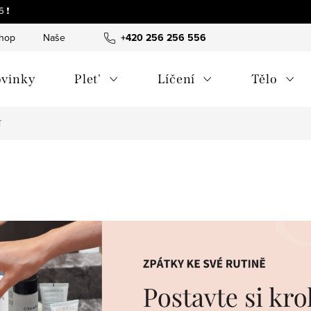
 ❗
shop
Naše tipy a příběhy
+420 256 256 556
O nás
Často kladené otázky
vinky
Plet'
Líčení
Tělo
í