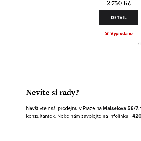
2 750 Kč
DETAIL
Vyprodáno
K
O
v
Nevíte si rady?
l
á
Navštivte naši prodejnu v Praze na
Maiselova 58/7, 
d
konzultantek. Nebo nám zavolejte na infolinku
+420
a
c