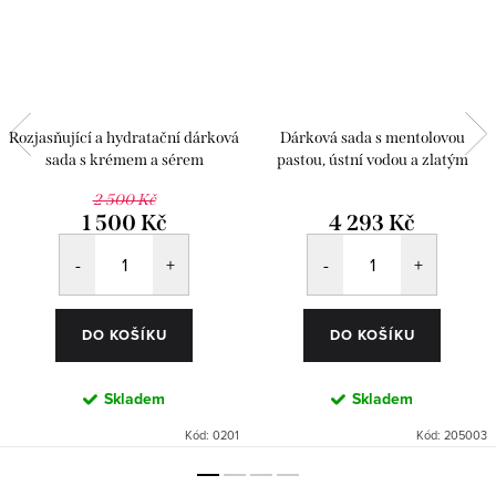
Rozjasňující a hydratační dárková
Dárková sada s mentolovou
sada s krémem a sérem
pastou, ústní vodou a zlatým
kartáčekem
2 500 Kč
1 500 Kč
4 293 Kč
DO KOŠÍKU
DO KOŠÍKU
Skladem
Skladem
Kód:
0201
Kód:
205003