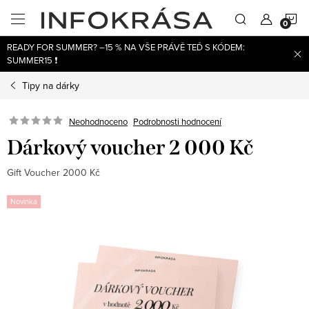
Přejít
N
na
obsah
READY FOR SUMMER? –15 % NA VŠE PRÁVĚ TEĎ S KÓDEM:
K
SUMMER15 ❗
Tipy na dárky
Neohodnoceno
Podrobnosti hodnocení
Dárkový voucher 2 000 Kč
Gift Voucher 2000 Kč
Novinka