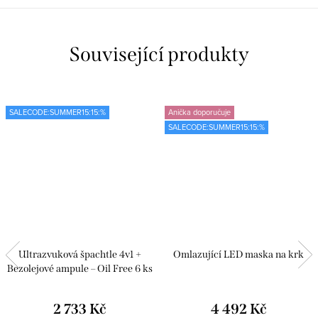
Související produkty
SALECODE:SUMMER15:15:%
Anička doporučuje
SALECODE:SUMMER15:15:%
Ultrazvuková špachtle 4v1 +
Omlazující LED maska na krk
Bezolejové ampule – Oil Free 6 ks
2 733 Kč
4 492 Kč