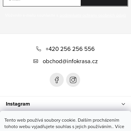
Vložením e-mailu souhlasíte s
podmínkami ochrany osobních údajů
Z
á
+420 256 256 556
p
obchod
@
infokrasa.cz
a
t
í
Instagram
Informace pro vás
Tento web používá soubory cookie. Dalším procházením
tohoto webu vyjadřujete souhlas s jejich používáním.. Více