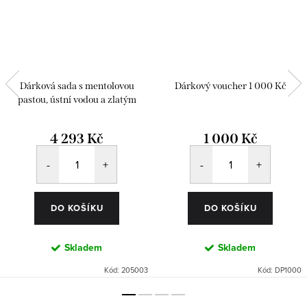
Dárková sada s mentolovou
Dárkový voucher 1 000 Kč
pastou, ústní vodou a zlatým
kartáčekem
4 293 Kč
1 000 Kč
DO KOŠÍKU
DO KOŠÍKU
Skladem
Skladem
Kód:
205003
Kód:
DP1000