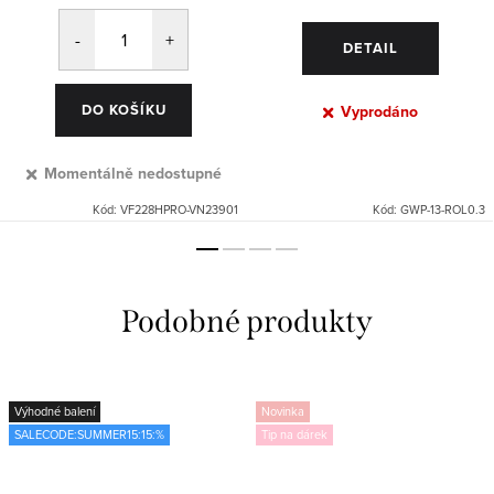
DETAIL
DO KOŠÍKU
Vyprodáno
Momentálně nedostupné
Kód:
VF228HPRO-VN23901
Kód:
GWP-13-ROL0.3
Výhodné balení
Novinka
SALECODE:SUMMER15:15:%
Tip na dárek