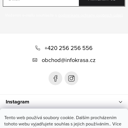
Vložením e-mailu souhlasíte s
podmínkami ochrany osobních údajů
Z
á
+420 256 256 556
p
obchod
@
infokrasa.cz
a
t
í
Instagram
Informace pro vás
Tento web používá soubory cookie. Dalším procházením
tohoto webu vyjadřujete souhlas s jejich používáním.. Více