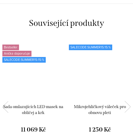
Související produkty
Bestseller
SALECODE:SUMMER15:15:%
Anička doporučuje
SALECODE:SUMMER15:15:%
Sada omlazujících LED masek na
Mikrojehličkový váleček pro
obličej a krk
obnovu pleti
11 069 Kč
1 250 Kč