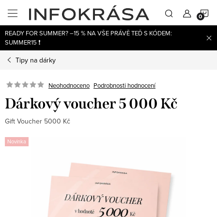
Přejít
N
na
obsah
READY FOR SUMMER? –15 % NA VŠE PRÁVĚ TEĎ S KÓDEM:
K
SUMMER15 ❗
Tipy na dárky
Neohodnoceno
Podrobnosti hodnocení
Dárkový voucher 5 000 Kč
Gift Voucher 5000 Kč
Novinka