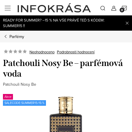
Přejít
N
na
obsah
READY FOR SUMMER? –15 % NA VŠE PRÁVĚ TEĎ S KÓDEM:
K
SUMMER15 ❗
Parfémy
Neohodnoceno
Podrobnosti hodnocení
Patchouli Nosy Be – parfémová
voda
Patchouli Nosy Be
Akce
SALECODE:SUMMER15:15:%