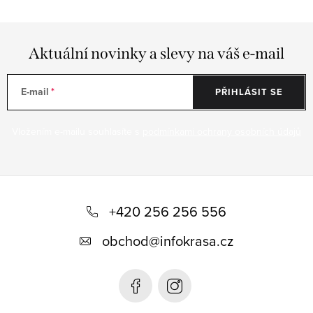
Aktuální novinky a slevy na váš e-mail
E-mail
PŘIHLÁSIT SE
Vložením e-mailu souhlasíte s
podmínkami ochrany osobních údajů
Z
á
+420 256 256 556
p
obchod
@
infokrasa.cz
a
t
í