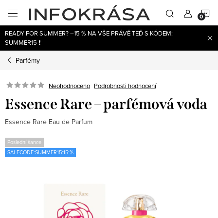
Přejít
N
na
obsah
READY FOR SUMMER? –15 % NA VŠE PRÁVĚ TEĎ S KÓDEM:
K
SUMMER15 ❗
Parfémy
Neohodnoceno
Podrobnosti hodnocení
Essence Rare – parfémová voda
Essence Rare Eau de Parfum
Poslední šance
SALECODE:SUMMER15:15:%