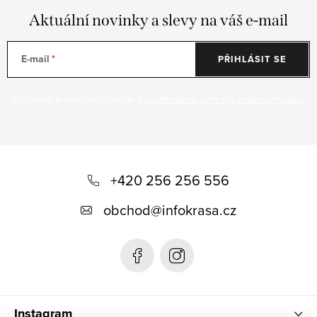
Aktuální novinky a slevy na váš e-mail
E-mail
PŘIHLÁSIT SE
Vložením e-mailu souhlasíte s
podmínkami ochrany osobních údajů
Z
á
+420 256 256 556
p
obchod
@
infokrasa.cz
a
t
í
Instagram