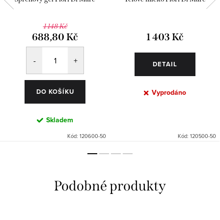
1 148 Kč
688,80 Kč
1 403 Kč
DETAIL
DO KOŠÍKU
Vyprodáno
Skladem
Kód:
120600-50
Kód:
120500-50