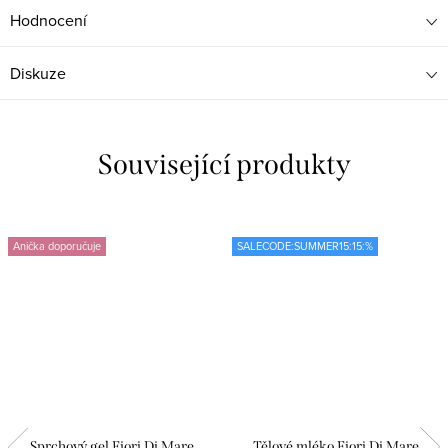
Hodnocení
Diskuze
Související produkty
Anička doporučuje
SALECODE:SUMMER15:15:%
Sprchový gel Fiori Di Mare
Tělové mléko Fiori Di Mare