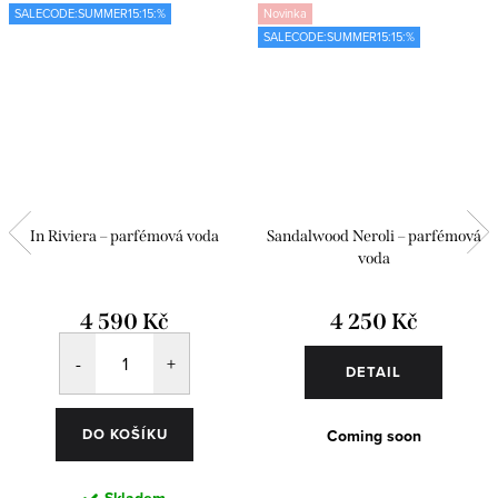
SALECODE:SUMMER15:15:%
Novinka
SALECODE:SUMMER15:15:%
In Riviera – parfémová voda
Sandalwood Neroli – parfémová
voda
4 590 Kč
4 250 Kč
DETAIL
DO KOŠÍKU
Coming soon