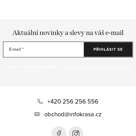
Aktuální novinky a slevy na váš e-mail
E-mail
PŘIHLÁSIT SE
Vložením e-mailu souhlasíte s
podmínkami ochrany osobních údajů
Z
á
+420 256 256 556
p
obchod
@
infokrasa.cz
a
t