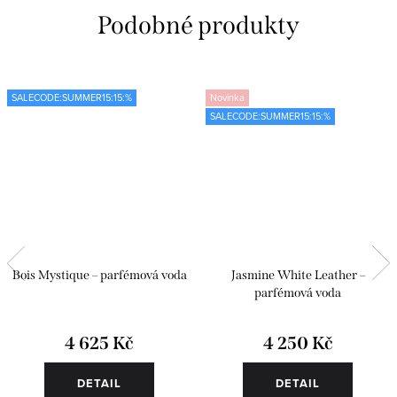
SALECODE:SUMMER15:15:%
Novinka
SALECODE:SUMMER15:15:%
Bois Mystique – parfémová voda
Jasmine White Leather –
parfémová voda
4 625 Kč
4 250 Kč
DETAIL
DETAIL