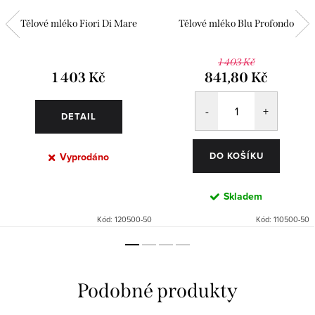
Tělové mléko Fiori Di Mare
Tělové mléko Blu Profondo
1 403 Kč
1 403 Kč
841,80 Kč
DETAIL
DO KOŠÍKU
Vyprodáno
Skladem
Kód:
120500-50
Kód:
110500-50