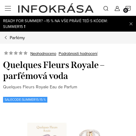
Přejít
N
na
obsah
READY FOR SUMMER? –15 % NA VŠE PRÁVĚ TEĎ S KÓDEM:
K
SUMMER15 ❗
Parfémy
Neohodnoceno
Podrobnosti hodnocení
Quelques Fleurs Royale –
parfémová voda
Quelques Fleurs Royale Eau de Parfum
SALECODE:SUMMER15:15:%