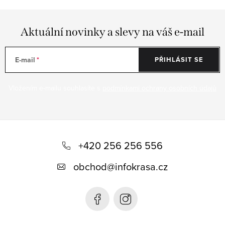
Aktuální novinky a slevy na váš e-mail
E-mail
PŘIHLÁSIT SE
Vložením e-mailu souhlasíte s
podmínkami ochrany osobních údajů
Z
á
+420 256 256 556
p
obchod
@
infokrasa.cz
a
t
í