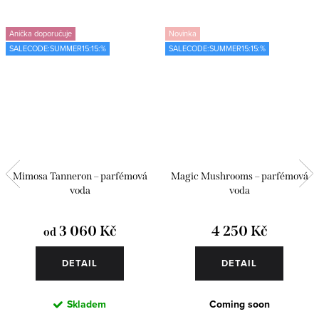
Anička doporučuje
Novinka
SALECODE:SUMMER15:15:%
SALECODE:SUMMER15:15:%
Mimosa Tanneron – parfémová
Magic Mushrooms – parfémová
voda
voda
3 060 Kč
4 250 Kč
od
DETAIL
DETAIL
Skladem
Coming soon