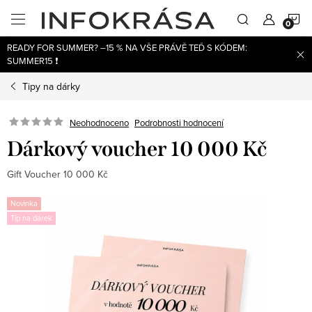
Přejít
N
na
obsah
READY FOR SUMMER? –15 % NA VŠE PRÁVĚ TEĎ S KÓDEM:
K
SUMMER15 ❗
Tipy na dárky
Neohodnoceno
Podrobnosti hodnocení
Dárkový voucher 10 000 Kč
Gift Voucher 10 000 Kč
Novinka
Tip na dárek