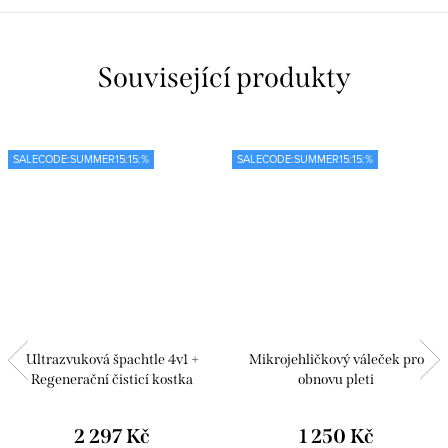
Související produkty
SALECODE:SUMMER15:15:%
SALECODE:SUMMER15:15:%
Ultrazvuková špachtle 4v1 +
Mikrojehličkový váleček pro
Regenerační čisticí kostka
obnovu pleti
2 297 Kč
1 250 Kč