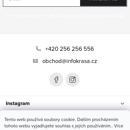
Vložením e-mailu souhlasíte s
podmínkami ochrany osobních údajů
Z
á
+420 256 256 556
p
obchod
@
infokrasa.cz
a
t
í
Instagram
Informace pro vás
Tento web používá soubory cookie. Dalším procházením
tohoto webu vyjadřujete souhlas s jejich používáním.. Více