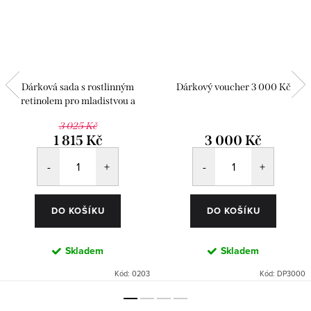
Dárková sada s rostlinným
Dárkový voucher 3 000 Kč
retinolem pro mladistvou a
pevnější pleť
3 025 Kč
1 815 Kč
3 000 Kč
DO KOŠÍKU
DO KOŠÍKU
Skladem
Skladem
Kód:
0203
Kód:
DP3000