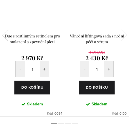
Duo s rostlinným retinolem pro
Vánoční liftingová sada s noční
omlazení a zpevnění pleti
péčí a sérem
4 050 Kč
2 970 Kč
2 430 Kč
DO KOŠÍKU
DO KOŠÍKU
Skladem
Skladem
Kód:
0094
Kód:
0100