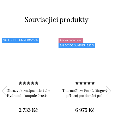
Související produkty
SALECODE:SUMMER15:15:%
Anička doporučuje
SALECODE:SUMMER15:15:%
Ultrazvuková špachtle 4v1 +
ThermoGlow Pro - Liftingový
Hydratační ampule Praxis –
přístroj pro domácí péči
Classics 6 ks
2 733 Kč
6 975 Kč