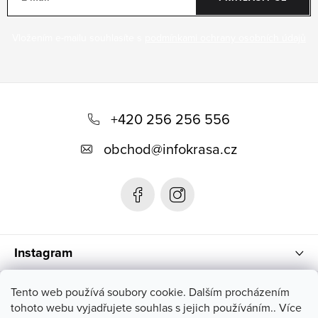
Vložením e-mailu souhlasíte s
podmínkami ochrany osobních údajů
Z
á
+420 256 256 556
p
obchod
@
infokrasa.cz
a
t
í
Instagram
Informace pro vás
Tento web používá soubory cookie. Dalším procházením
tohoto webu vyjadřujete souhlas s jejich používáním.. Více