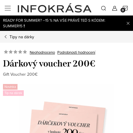
Přejít
N
na
obsah
READY FOR SUMMER? –15 % NA VŠE PRÁVĚ TEĎ S KÓDEM:
K
SUMMER15 ❗
Tipy na dárky
Neohodnoceno
Podrobnosti hodnocení
Dárkový voucher 200€
Gift Voucher 200€
Novinka
Tip na dárek