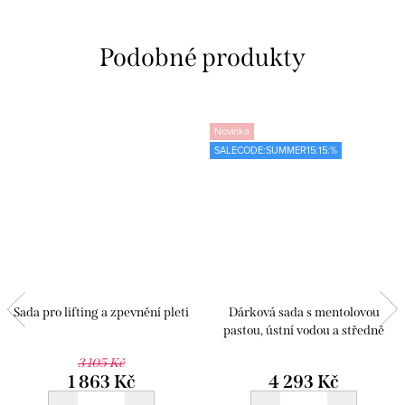
Novinka
SALECODE:SUMMER15:15:%
Sada pro lifting a zpevnění pleti
Dárková sada s mentolovou
pastou, ústní vodou a středně
tvrdým kartáčkem
3 105 Kč
1 863 Kč
4 293 Kč