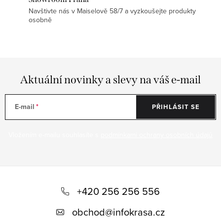
Navštivte nás v Maiselově 58/7 a vyzkoušejte produkty
osobně
Aktuální novinky a slevy na váš e-mail
E-mail
PŘIHLÁSIT SE
Vložením e-mailu souhlasíte s
podmínkami ochrany osobních údajů
Z
á
+420 256 256 556
p
obchod
@
infokrasa.cz