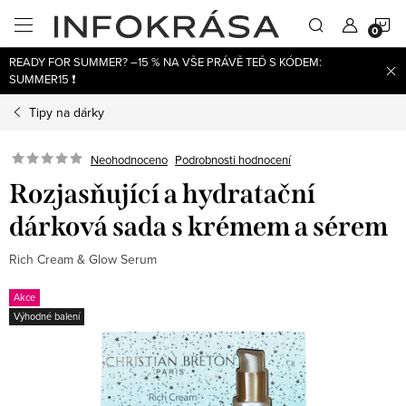
Přejít
N
na
obsah
READY FOR SUMMER? –15 % NA VŠE PRÁVĚ TEĎ S KÓDEM:
K
SUMMER15 ❗
Tipy na dárky
Neohodnoceno
Podrobnosti hodnocení
Rozjasňující a hydratační
dárková sada s krémem a sérem
Rich Cream & Glow Serum
Akce
Výhodné balení